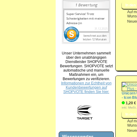
Auf m
Wunsc
Neuer
Unser Unternehmen sammelt
über den unabhängigen
Dienstleister SHOPVOTE
Bewertungen. SHOPVOTE setzt
automatische und manuelle
Maßnahmen ein, um
Bewertungen zu verifizieren.
Informationen zur Echtheit von
Kundenbewertungen auf
SHOPVOTE finden Sie hier.
Unicorn 
- Icon Bl
1,20 €
inkl. MwSt,
Auf m
Wunsc
Neuer
Wissenswertes