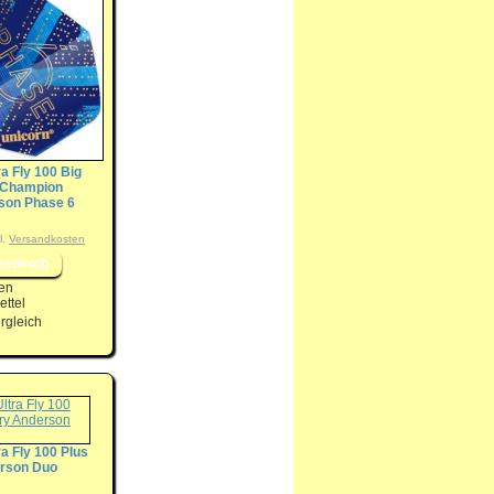
ra Fly 100 Big
 Champion
son Phase 6
l.
Versandkosten
en
ttel
rgleich
ra Fly 100 Plus
erson Duo