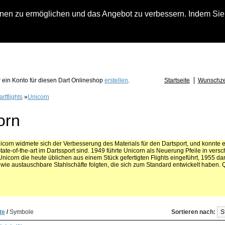
n zu ermöglichen und das Angebot zu verbessern. Indem Sie hi
fach an falls Sie Fragen zu Löwendart-Automaten, zu Darts oder Dartzubehör haben
 ein Konto für diesen Dart Onlineshop
erstellen
.
Startseite
Wunschzet
rtflights
»
Unicorn
orn
icorn widmete sich der Verbesserung des Materials für den Dartsport, und konnte e
tate-of-the-art im Dartssport sind. 1949 führte Unicorn als Neuerung Pfeile in ver
nicorn die heute üblichen aus einem Stück gefertigten Flights eingeführt, 1955 da
ie austauschbare Stahlschäfte folgten, die sich zum Standard entwickelt haben. 
te
/
Symbole
Sortieren nach: