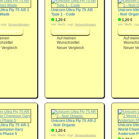
Ultra Fly 75 AR 1
Unicorn Ultra Fly 75 AR
Unicorn Ult
 Wade
Type 1 - Code
- Noir Organ
1,20 €
1,20 €
 zzgl.
Versandkosten
inkl. MwSt, zzgl.
Versandkosten
inkl. MwSt, zzg
einen
Auf meinen
Auf mein
hzettel
Wunschzettel
Wunschze
 Vergleich
Neuer Vergleich
Neuer Ve
Unicorn Ultra Fly 75 AR-2
Ultra Fly 75 AR-1
- Noir Organic
Unicorn Ult
hampion Gary
World Cham
1,20 €
n Phase 5
Anderson P
inkl. MwSt, zzgl.
Versandkosten