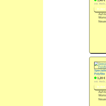
1,40 €
inkl. MwSt,
Auf m
Wunsc
Neuer
Speciali
Polyflite
1,20 €
inkl. MwSt,
Auf m
Wunsc
Neuer