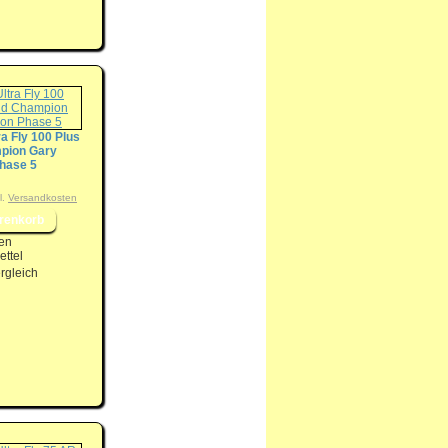
ra Fly 100 Plus
pion Gary
hase 5
l.
Versandkosten
en
ttel
rgleich