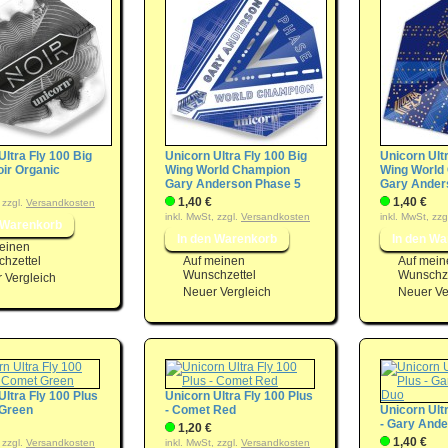
Ultra Fly 100 Big
Unicorn Ultra Fly 100 Big
Unicorn Ult
oir Organic
Wing World Champion
Wing World
Gary Anderson Phase 5
Gary Ander
1,40 €
1,40 €
 zzgl.
Versandkosten
inkl. MwSt, zzgl.
Versandkosten
inkl. MwSt, zzg
einen
hzettel
Auf meinen
Auf mein
Wunschzettel
Wunschze
 Vergleich
Neuer Vergleich
Neuer Ve
Ultra Fly 100 Plus
Unicorn Ultra Fly 100 Plus
 Green
- Comet Red
Unicorn Ult
- Gary And
1,20 €
1,40 €
 zzgl.
Versandkosten
inkl. MwSt, zzgl.
Versandkosten