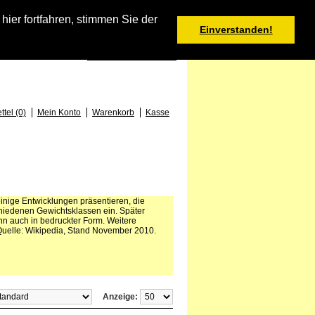
Warenkorb
er fortfahren, stimmen Sie der
Einverstanden!
0 Produkt(e) - 0,00 €
Deutsch
: +49 (0) 373 46 - 15 52
tel (0)
Mein Konto
Warenkorb
Kasse
inige Entwicklungen präsentieren, die
schiedenen Gewichtsklassen ein. Später
nn auch in bedruckter Form. Weitere
Quelle: Wikipedia, Stand November 2010.
Anzeige: