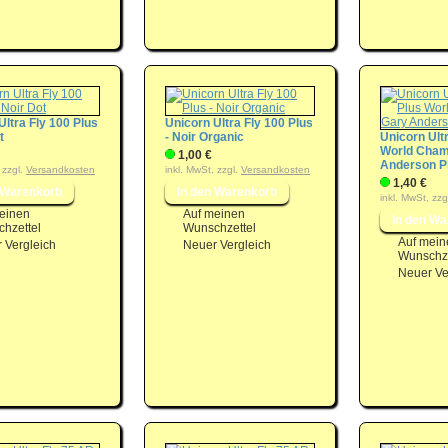
Ultra Fly 100 Plus
Unicorn Ultra Fly 100 Plus
t
- Noir Organic
Unicorn Ult
World Cham
1,00 €
Anderson P
 zzgl.
Versandkosten
inkl. MwSt, zzgl.
Versandkosten
1,40 €
inkl. MwSt, zzg
einen
Auf meinen
hzettel
Wunschzettel
Auf mein
 Vergleich
Neuer Vergleich
Wunschze
Neuer Ve