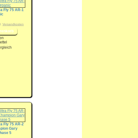
ra Fly 75 AR-1
ic
l.
Versandkosten
en
ttel
rgleich
ra Fly 75 AR-2
pion Gary
hase 5