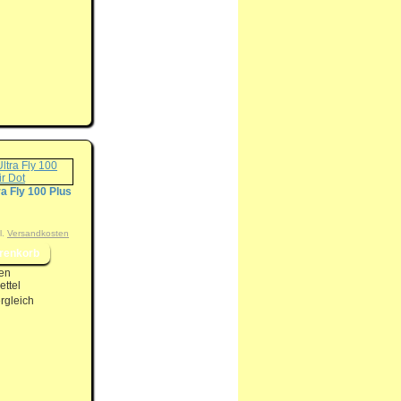
ra Fly 100 Plus
l.
Versandkosten
en
ttel
rgleich