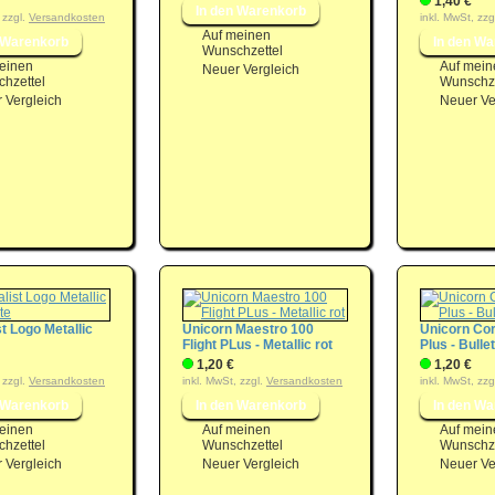
1,40 €
 zzgl.
Versandkosten
inkl. MwSt, zzg
Auf meinen
Wunschzettel
einen
Auf mein
Neuer Vergleich
hzettel
Wunschze
 Vergleich
Neuer Ve
st Logo Metallic
Unicorn Maestro 100
Unicorn Cor
Flight PLus - Metallic rot
Plus - Bullet
1,20 €
1,20 €
 zzgl.
Versandkosten
inkl. MwSt, zzgl.
Versandkosten
inkl. MwSt, zzg
einen
Auf meinen
Auf mein
hzettel
Wunschzettel
Wunschze
 Vergleich
Neuer Vergleich
Neuer Ve