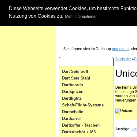
Diese Webseite verwendet Cookies, um bestimmte Funktione
Nutzung von Cookies zu.
Mehr Informationen
Unsere Dartshop Hotline - rufen Sie uns ein
Sie können sich im Dartshop
anmelden
oder
Startseite
»
Da
Dart Kategorien
Unic
Dart Sets Soft
Dart Sets Stahl
Dartboards
Die Firma Un
Dartspitzen
heutzutage S
wurden von U
Dartflights
Neuerungen w
Schaft-Flight-Systeme
Dartschafte
Dartbarrel
Dartkoffer - Taschen
Anzeige:
Lis
Dartzubehör + M3