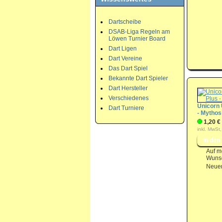
Dartscheibe
DSAB-Liga Regeln am
Löwen Turnier Board
Dart Ligen
Dart Vereine
Das Dart Spiel
Bekannte Dart Spieler
Dart Hersteller
Verschiedenes
Unicorn 
Dart Turniere
- Mythos
1,20 €
inkl. MwSt,
Auf m
Wunsc
Neuer