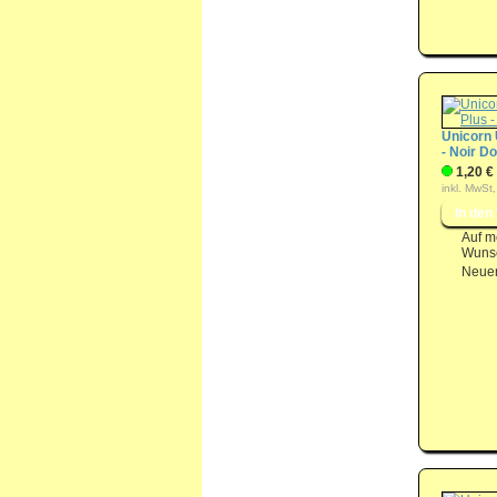
Unicorn 
- Noir Do
1,20 €
inkl. MwSt,
Auf m
Wunsc
Neuer