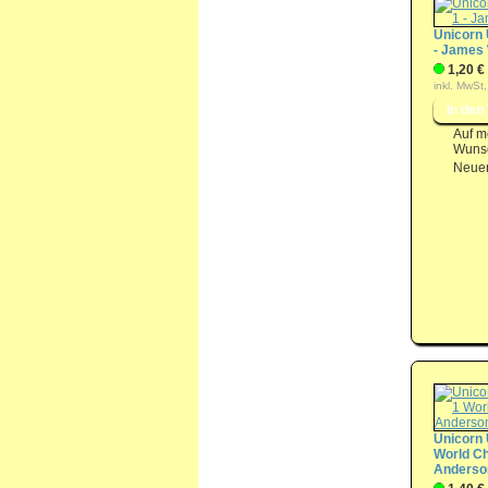
Unicorn 
- James
1,20 €
inkl. MwSt,
Auf m
Wunsc
Neuer
Unicorn 
World C
Anderso