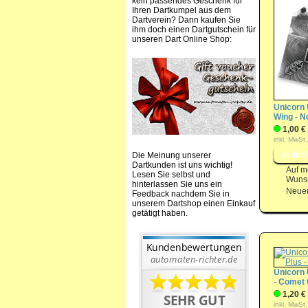
kein passendes Geschenk für
Ihren Dartkumpel aus dem
Dartverein? Dann kaufen Sie
ihm doch einen Dartgutschein für
unseren Dart Online Shop:
Unicorn 
Wing - N
1,00 €
inkl. MwSt,
Die Meinung unserer
Dartkunden ist uns wichtig!
Auf m
Lesen Sie selbst und
Wunsc
hinterlassen Sie uns ein
Neuer
Feedback nachdem Sie in
unserem Dartshop einen Einkauf
getätigt haben.
Unicorn 
- Comet
1,20 €
inkl. MwSt,