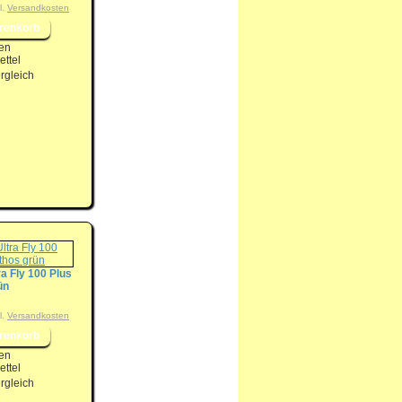
l.
Versandkosten
en
ttel
rgleich
ra Fly 100 Plus
ün
l.
Versandkosten
en
ttel
rgleich