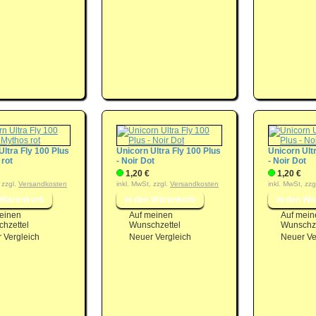
Ultra Fly 100 Plus
Unicorn Ultra Fly 100 Plus
Unicorn Ult
 rot
- Noir Dot
- Noir Dot
1,20 €
1,20 €
 zzgl.
Versandkosten
inkl. MwSt, zzgl.
Versandkosten
inkl. MwSt, zzg
einen
Auf meinen
Auf mein
hzettel
Wunschzettel
Wunschze
 Vergleich
Neuer Vergleich
Neuer Ve