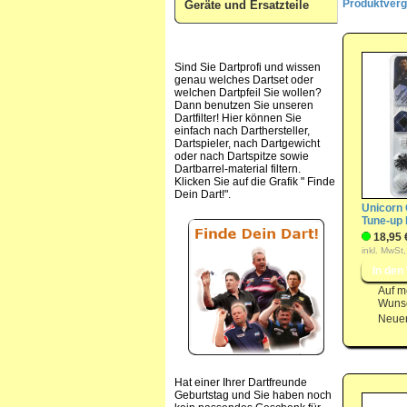
Produktvergl
Geräte und Ersatzteile
Sind Sie Dartprofi und wissen
genau welches Dartset oder
welchen Dartpfeil Sie wollen?
Dann benutzen Sie unseren
Dartfilter! Hier können Sie
einfach nach Darthersteller,
Dartspieler, nach Dartgewicht
oder nach Dartspitze sowie
Dartbarrel-material filtern.
Klicken Sie auf die Grafik " Finde
Dein Dart!".
Unicorn
Tune-up 
18,95 
inkl. MwSt,
Auf m
Wunsc
Neuer
Hat einer Ihrer Dartfreunde
Geburtstag und Sie haben noch