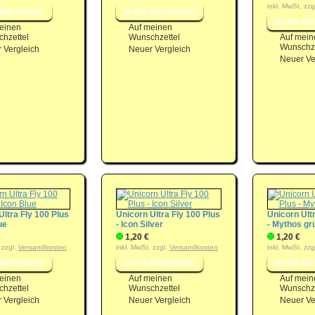
inkl. MwSt, zzg
einen
Auf meinen
hzettel
Wunschzettel
Auf mein
Wunschze
 Vergleich
Neuer Vergleich
Neuer Ve
Ultra Fly 100 Plus
Unicorn Ultra Fly 100 Plus
Unicorn Ult
ue
- Icon Silver
- Mythos gr
1,20 €
1,20 €
 zzgl.
Versandkosten
inkl. MwSt, zzgl.
Versandkosten
inkl. MwSt, zzg
einen
Auf meinen
Auf mein
hzettel
Wunschzettel
Wunschze
 Vergleich
Neuer Vergleich
Neuer Ve