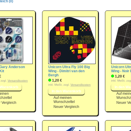
eich (0)
 Gary Anderson
Unicorn Ultra Fly 100 Big
Unicorn Ult
Kit
Wing - Dimitri van den
Wing - Noir 
Bergh
€
1,20 €
1,20 €
 zzgl.
Versandkosten
inkl. MwSt, zzg
inkl. MwSt, zzgl.
Versandkosten
einen
Auf mein
hzettel
Auf meinen
Wunschze
Wunschzettel
 Vergleich
Neuer Ve
Neuer Vergleich