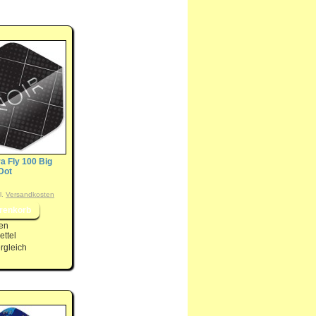
ra Fly 100 Big
Dot
l.
Versandkosten
en
ttel
rgleich