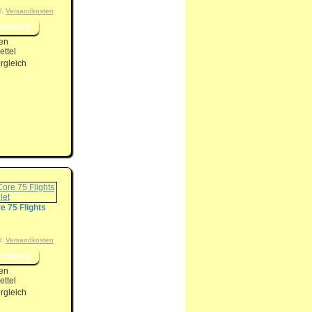
l.
Versandkosten
en
ttel
rgleich
e 75 Flights
l.
Versandkosten
en
ttel
rgleich