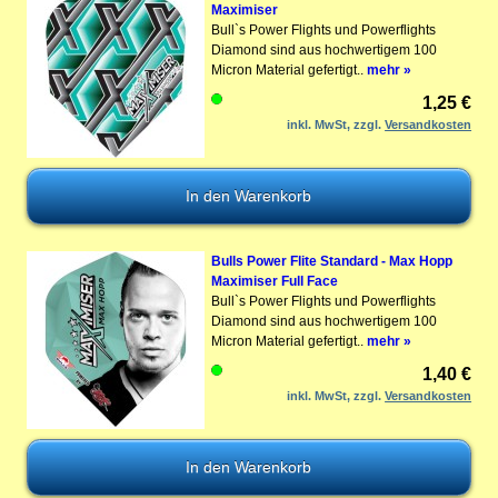
Maximiser
Bull`s Power Flights und Powerflights
Diamond sind aus hochwertigem 100
Micron Material gefertigt..
mehr »
1,25 €
inkl. MwSt, zzgl.
Versandkosten
Bulls Power Flite Standard - Max Hopp
Maximiser Full Face
Bull`s Power Flights und Powerflights
Diamond sind aus hochwertigem 100
Micron Material gefertigt..
mehr »
1,40 €
inkl. MwSt, zzgl.
Versandkosten