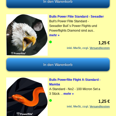
Bulls Power Flite Standard - Seeadler
Bull's Power Flite Standard -
Seeadler Bull`s Power Flights und
Powerflights Diamond sind aus..
mehr »
1,25 €
inkl. MwSt, zzgl.
Versandkosten
Bulls Powerflite Flight A-Standard -
Mamba
A-Standard - No2 - 100 Micron Set a
3 Stück. ..
mehr »
1,25 €
inkl. MwSt, zzgl.
Versandkosten