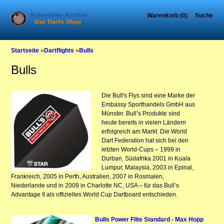
Warenkorb (0)
Suche
Startseite
»
Dartflights
»
Bulls
Bulls
Die Bull's Flys sind eine Marke der
Embassy Sporthandels GmbH aus
Münster. Bull’s Produkte sind
heute bereits in vielen Ländern
erfolgreich am Markt. Die World
Dart Federation hat sich bei den
letzten World-Cups – 1999 in
Durban, Südafrika 2001 in Kuala
Lumpur, Malaysia, 2003 in Epinal,
Frankreich, 2005 in Perth, Australien, 2007 in Rosmalen,
Niederlande und in 2009 in Charlotte NC, USA – für das Bull’s
Advantage II als offizielles World Cup Dartboard entschieden.
Bulls Power Flite Standard - Max Hopp