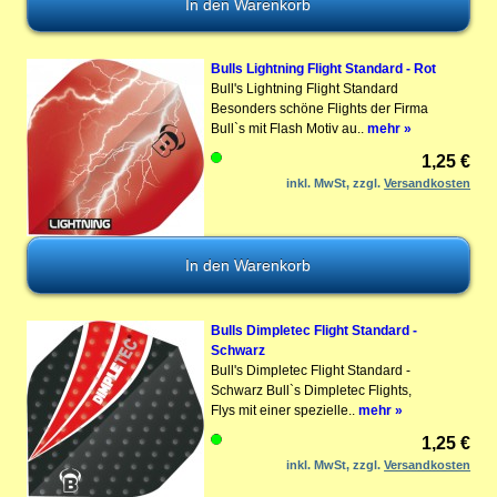
Bulls Lightning Flight Standard - Rot
Bull's Lightning Flight Standard
Besonders schöne Flights der Firma
Bull`s mit Flash Motiv au..
mehr »
1,25 €
inkl. MwSt, zzgl.
Versandkosten
Bulls Dimpletec Flight Standard -
Schwarz
Bull's Dimpletec Flight Standard -
Schwarz Bull`s Dimpletec Flights,
Flys mit einer spezielle..
mehr »
1,25 €
inkl. MwSt, zzgl.
Versandkosten