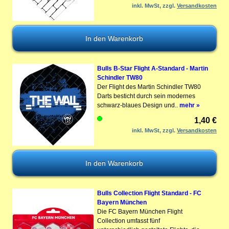
inkl. MwSt, zzgl.
Versandkosten
Bulls B-Star Flight A-Standard - Martin
Schindler TW80
Der Flight des Martin Schindler TW80
Darts besticht durch sein modernes
schwarz-blaues Design und..
mehr »
1,40 €
inkl. MwSt, zzgl.
Versandkosten
Bulls Collection Flight Standard - FC
Bayern München
Die FC Bayern München Flight
Collection umfasst fünf