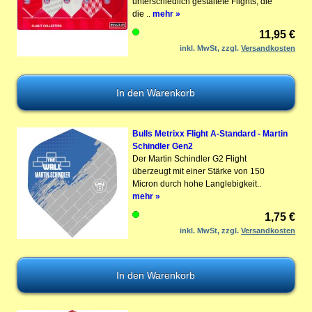
unterschiedlich gestaltete Flights, die
die ..
mehr »
11,95 €
inkl. MwSt, zzgl.
Versandkosten
Bulls Metrixx Flight A-Standard - Martin
Schindler Gen2
Der Martin Schindler G2 Flight
überzeugt mit einer Stärke von 150
Micron durch hohe Langlebigkeit..
mehr »
1,75 €
inkl. MwSt, zzgl.
Versandkosten