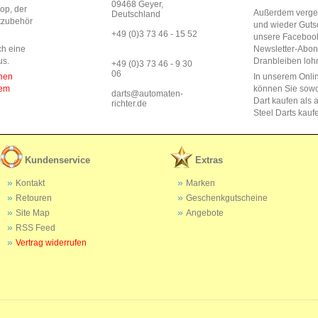
09468 Geyer,
op, der
Außerdem vergeb
Deutschland
rtzubehör
und wieder Guts
+49 (0)3 73 46 - 15 52
unsere Faceboo
ch eine
Newsletter-Abo
us.
Dranbleiben lohn
+49 (0)3 73 46 - 9 30
06
enen
In unserem Onli
dem
können Sie sow
darts@automaten-
Dart kaufen als a
richter.de
Steel Darts kauf
Kundenservice
Extras
Kontakt
Marken
Retouren
Geschenkgutscheine
Site Map
Angebote
RSS Feed
Vertrag widerrufen