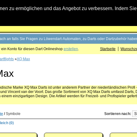
n zu ermöglichen und das Angebot zu verbessern. Indem Sie hi
fach an falls Sie Fragen zu Löwendart-Automaten, zu Darts oder Dartzubehör haben
 ein Konto für diesen Dart Onlineshop
erstellen
.
Startseite
Wunschzet
rtflights
»
XQ Max
Max
ndische Marke XQ Max Darts ist unter anderem Partner der niederländischen Profi -
und Vincent van der Voort. Das große Sortiment von XQ Max Darts umfasst Darts, D
n einem einzigartigen Design. Die Artikel werden für Freizeit- und Profispieler geferti
te
/
Symbole
Sortieren nach:
eich (0)