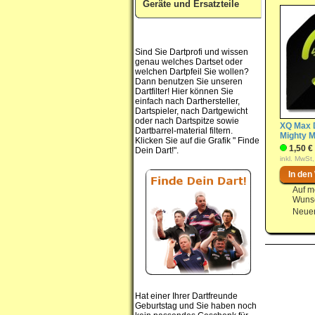
Geräte und Ersatzteile
Sind Sie Dartprofi und wissen
genau welches Dartset oder
welchen Dartpfeil Sie wollen?
Dann benutzen Sie unseren
Dartfilter! Hier können Sie
einfach nach Darthersteller,
Dartspieler, nach Dartgewicht
oder nach Dartspitze sowie
XQ Max D
Dartbarrel-material filtern.
Mighty M
Klicken Sie auf die Grafik " Finde
1,50 €
Dein Dart!".
inkl. MwSt,
Auf m
Wunsc
Neuer
Hat einer Ihrer Dartfreunde
Geburtstag und Sie haben noch