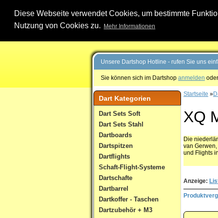
Diese Webseite verwendet Cookies, um bestimmte Funktione
Nutzung von Cookies zu.
Mehr Informationen
Unsere Dartshop Hotline - rufen Sie uns ein
Sie können sich im Dartshop
anmelden
oder
Startseite
»
Da
Dart Kategorien
XQ 
Dart Sets Soft
Dart Sets Stahl
Dartboards
Die niederlä
Dartspitzen
van Gerwen, 
und Flights i
Dartflights
Schaft-Flight-Systeme
Dartschafte
Anzeige:
Lis
Dartbarrel
Produktvergl
Dartkoffer - Taschen
Dartzubehör + M3