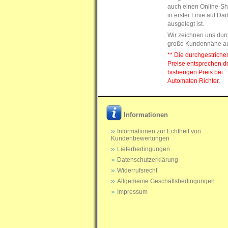
auch einen Online-Sh
in erster Linie auf Da
ausgelegt ist.
Wir zeichnen uns dur
große Kundennähe a
** Die durchgestrich
Preise entsprechen 
bisherigen Preis bei
Automaten Richter.
Informationen
Informationen zur Echtheit von
Kundenbewertungen
Lieferbedingungen
Datenschutzerklärung
Widerrufsrecht
Allgemeine Geschäftsbedingungen
Impressum