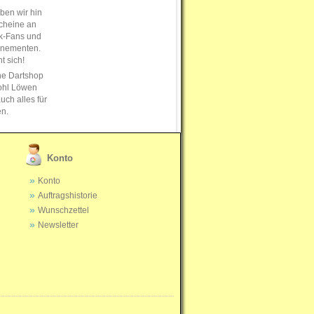
en wir hin
cheine an
k-Fans und
nnementen.
t sich!
ne Dartshop
ohl Löwen
uch alles für
en.
Konto
Konto
Auftragshistorie
Wunschzettel
Newsletter