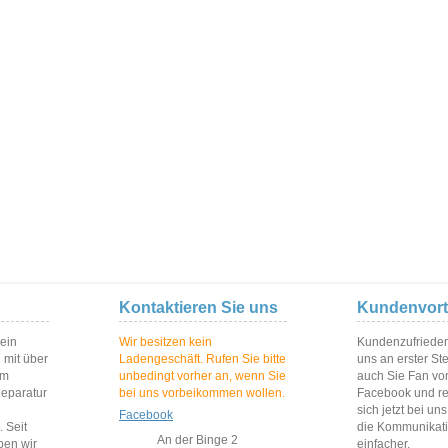
Kontaktieren Sie uns
Kundenvort
 ein
Wir besitzen kein
Kundenzufriedenh
 mit über
Ladengeschäft. Rufen Sie bitte
uns an erster St
im
unbedingt vorher an, wenn Sie
auch Sie Fan vo
Reparatur
bei uns vorbeikommen wollen.
Facebook und reg
sich jetzt bei un
Facebook
 Seit
die Kommunikat
An der Binge 2
ben wir
einfacher.