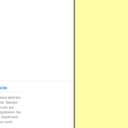
eile
eit steht bei
elle. Werden
n uns auf
istrieren Sie
s. Damit wird
ion noch