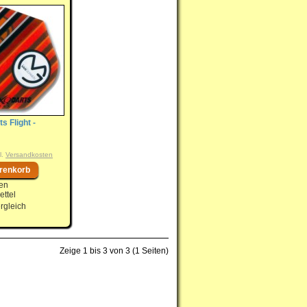
s Flight -
l.
Versandkosten
en
ttel
rgleich
Zeige 1 bis 3 von 3 (1 Seiten)