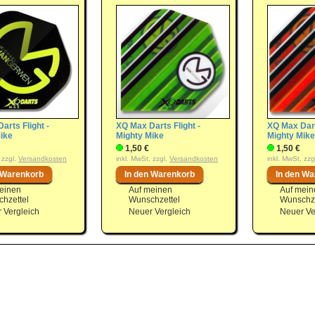
arts Flight -
XQ Max Darts Flight -
XQ Max Dart
ike
Mighty Mike
Mighty Mike
1,50 €
1,50 €
 zzgl.
Versandkosten
inkl. MwSt, zzgl.
Versandkosten
inkl. MwSt, zzg
einen
Auf meinen
Auf mein
hzettel
Wunschzettel
Wunschze
 Vergleich
Neuer Vergleich
Neuer Ve