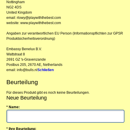
Nottingham
NG2 4DS
United Kingdom
email: rlowy@playwiththebest.com
website: www.playwiththebest.com
Angaben zur verantwortlichen EU Person (Informationspflichten zur GPSR
Produktsicherheitsverordnung)
Embassy Benelux B.V.
Wattstraat 8
2691 GZ 's-Gravenzande
Postbus 205, 2670 AE, Netherlands
email: info@bulls.nl
Schließen
Beurteilung
Für dieses Produkt gibt es noch keine Beurteilungen.
Neue Beurteilung
* Name:
* Ihre Beurteilung: