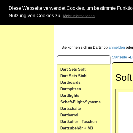
Diese Webseite verwendet Cookies, um bestimmte Funktione
Nutzung von Cookies zu.
Mehr Informationen
Unsere Dartshop Hotline - rufen Sie uns ein
Sie können sich im Dartshop
anmelden
oder
Startseite
»
D
Dart Kategorien
Dart Sets Soft
Soft
Dart Sets Stahl
Dartboards
Dartspitzen
Dartflights
Schaft-Flight-Systeme
Dartschafte
Dartbarrel
Dartkoffer - Taschen
Dartzubehör + M3