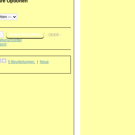
are Optionen
- ODER -
Wunschzettel
eich
0 Beurteilungen.
|
Neue
g