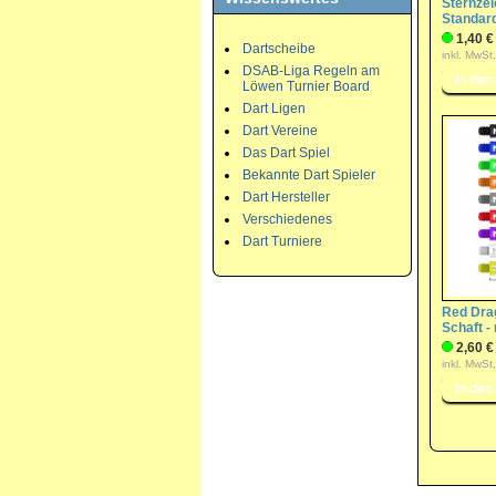
Sternzei
Standard
1,40 €
Dartscheibe
inkl. MwSt
DSAB-Liga Regeln am
Löwen Turnier Board
Dart Ligen
Dart Vereine
Das Dart Spiel
Bekannte Dart Spieler
Dart Hersteller
Verschiedenes
Dart Turniere
Red Dra
Schaft 
2,60 €
inkl. MwSt