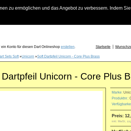
n zu ermöglichen und das Angebot zu verbessern. Indem Sie hi
fach an falls Sie Fragen zu Löwendart-Automaten, zu Darts oder Dartzubehör haben
 ein Konto für diesen Dart Onlineshop
erstellen
.
Startseite
Wunschzet
art Sets Soft
»
Unicorn
»
Soft Dartpfeil Unicorn - Core Plus Brass
 Dartpfeil Unicorn - Core Plus 
Marke:
Unic
Produktnr.:
0
Verfügbarkei
Preis: 12
inkl. MwSt, zz