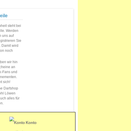
eile
eit steht bei
elle. Werden
n uns auf
istrieren Sie
s. Damit wird
ion noch
en wir hin
cheine an
k-Fans und
nnementen.
t sich!
ne Dartshop
ohl Löwen
uch alles für
en.
Konto