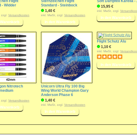
chen Flight
Sternzeichen Flight
Soft Dartpfeil Karella -
 - Widder
Standard - Steinbock
15,95 €
1,40 €
inkl. MwSt, zzgl.
Versandkos
, zzgl.
Versandkosten
inkl. MwSt, zzgl.
Versandkosten
Flight Schutz Alu
1,10 €
inkl. MwSt, zzgl.
Versandkos
gon Nitrotech
Unicorn Ultra Fly 100 Big
- medium
Wing World Champion Gary
Anderson Phase 6
1,40 €
, zzgl.
Versandkosten
inkl. MwSt, zzgl.
Versandkosten