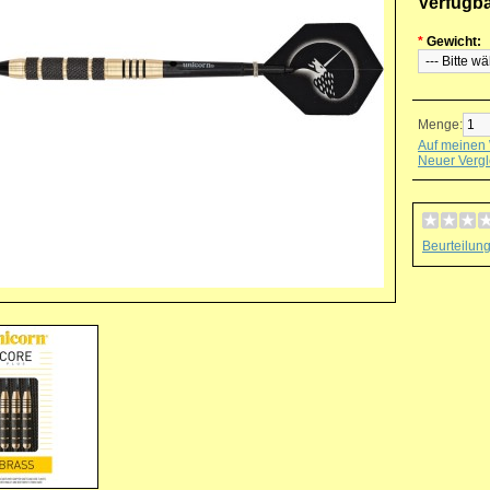
Verfügb
*
Gewicht:
Menge:
Auf meinen 
Neuer Vergl
Beurteilun