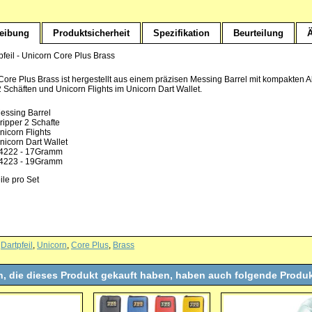
eibung
Produktsicherheit
Spezifikation
Beurteilung
Ä
pfeil - Unicorn Core Plus Brass
Core Plus Brass ist hergestellt aus einem präzisen Messing Barrel mit kompakten
2 Schäften und Unicorn Flights im Unicorn Dart Wallet.
essing Barrel
ripper 2 Schafte
nicorn Flights
nicorn Dart Wallet
4222 - 17Gramm
4223 - 19Gramm
ile pro Set
,
Dartpfeil
,
Unicorn
,
Core Plus
,
Brass
, die dieses Produkt gekauft haben, haben auch folgende Produk