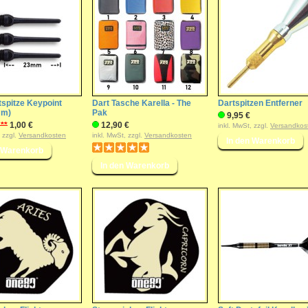
tspitze Keypoint
Dart Tasche Karella - The
Dartspitzen Entferner
mm)
Pak
9,95 €
 **
1,00 €
12,90 €
inkl. MwSt, zzgl.
Versandkos
, zzgl.
Versandkosten
inkl. MwSt, zzgl.
Versandkosten