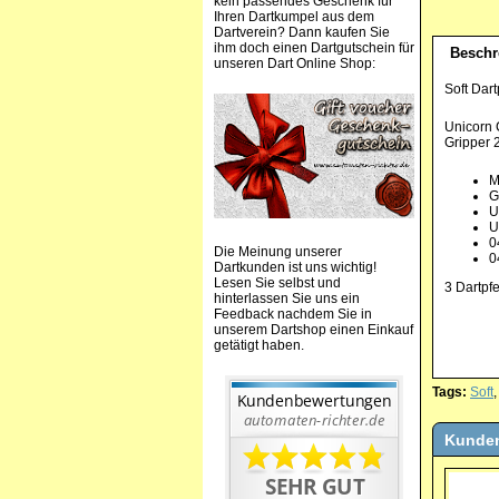
kein passendes Geschenk für
Ihren Dartkumpel aus dem
Dartverein? Dann kaufen Sie
ihm doch einen Dartgutschein für
Beschr
unseren Dart Online Shop:
Soft Dart
Unicorn 
Gripper 
M
G
U
U
0
Die Meinung unserer
0
Dartkunden ist uns wichtig!
Lesen Sie selbst und
3 Dartpfe
hinterlassen Sie uns ein
Feedback nachdem Sie in
unserem Dartshop einen Einkauf
getätigt haben.
Tags:
Soft
Kunden