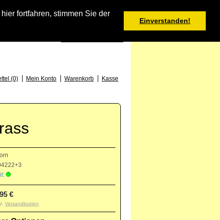
Warenkorb
er fortfahren, stimmen Sie der
Einverstanden!
0 Produkt(e) - 0,00 €
Deutsch
: +49 (0) 373 46 - 15 52
tel (0)
Mein Konto
Warenkorb
Kasse
Brass
orn
4222+3
t:
,95 €
gl.
Versandkosten