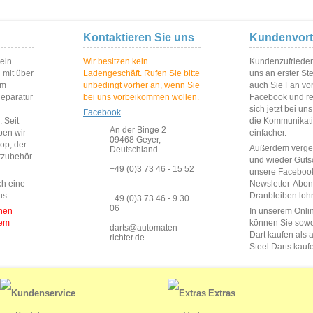
Kontaktieren Sie uns
Kundenvort
 ein
Wir besitzen kein
Kundenzufriedenh
 mit über
Ladengeschäft. Rufen Sie bitte
uns an erster St
im
unbedingt vorher an, wenn Sie
auch Sie Fan vo
Reparatur
bei uns vorbeikommen wollen.
Facebook und reg
sich jetzt bei un
Facebook
 Seit
die Kommunikat
An der Binge 2
ben wir
einfacher.
09468 Geyer,
op, der
Außerdem vergeb
Deutschland
rtzubehör
und wieder Guts
+49 (0)3 73 46 - 15 52
unsere Faceboo
ch eine
Newsletter-Abo
us.
Dranbleiben lohn
+49 (0)3 73 46 - 9 30
06
enen
In unserem Onli
dem
können Sie sow
darts@automaten-
Dart kaufen als a
richter.de
Steel Darts kauf
Extras