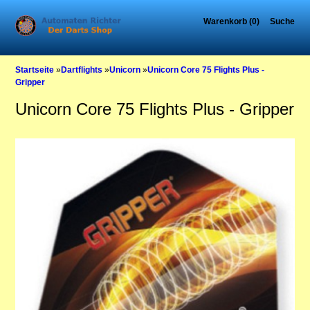
Warenkorb (0)
Suche
Startseite
»
Dartflights
»
Unicorn
»
Unicorn Core 75 Flights Plus -
Gripper
Unicorn Core 75 Flights Plus - Gripper