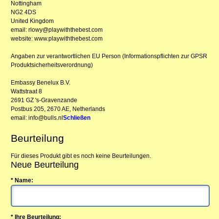
Nottingham
NG2 4DS
United Kingdom
email: rlowy@playwiththebest.com
website: www.playwiththebest.com
Angaben zur verantwortlichen EU Person (Informationspflichten zur GPSR
Produktsicherheitsverordnung)
Embassy Benelux B.V.
Wattstraat 8
2691 GZ 's-Gravenzande
Postbus 205, 2670 AE, Netherlands
email: info@bulls.nl
Schließen
Beurteilung
Für dieses Produkt gibt es noch keine Beurteilungen.
Neue Beurteilung
* Name:
* Ihre Beurteilung: