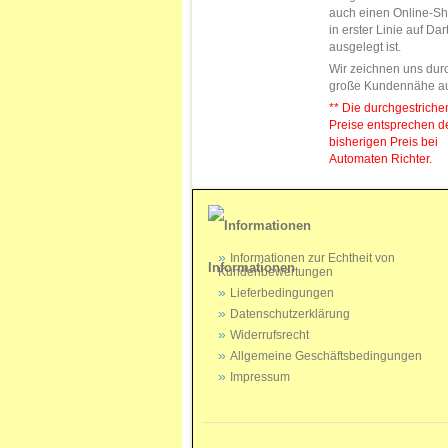
auch einen Online-Sh
in erster Linie auf Da
ausgelegt ist.
Wir zeichnen uns dur
große Kundennähe a
** Die durchgestrich
Preise entsprechen 
bisherigen Preis bei
Automaten Richter.
Informationen zur Echtheit von
Informationen
Kundenbewertungen
Lieferbedingungen
Datenschutzerklärung
Widerrufsrecht
Allgemeine Geschäftsbedingungen
Impressum