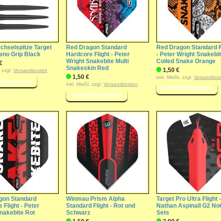
chselspitze Target
Red Dragon Standard
Red Dragon Standard F
ano Grip Black
Hardcore Flight - Peter
- Peter Wright Snakebi
Wright Snakebite Multi
Coiled Snake Orange
€
Snakeskin Red
1,50 €
, zzgl.
Versandkosten
1,50 €
inkl. MwSt, zzgl.
Versandkos
inkl. MwSt, zzgl.
Versandkosten
gon Standard
Winmau Prism Alpha
Target Pro Ultra Flight -
 Flight - Peter
Standard Flight - Rot und
Nathan Aspinall G2 No6
nakebite Rot
Schwarz
Sets