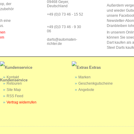
09468 Geyer,
op, der
Außerdem vergeb
Deutschland
rtzubehör
und wieder Guts
+49 (0)3 73 46 - 15 52
unsere Faceboo
ch eine
Newsletter-Abo
us.
Dranbleiben lohn
+49 (0)3 73 46 - 9 30
06
enen
In unserem Onli
dem
können Sie sow
darts@automaten-
Dart kaufen als a
richter.de
Steel Darts kauf
Extras
Kontakt
Marken
Kundenservice
Retouren
Geschenkgutscheine
Site Map
Angebote
RSS Feed
Vertrag widerrufen