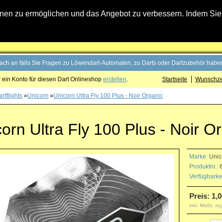
n zu ermöglichen und das Angebot zu verbessern. Indem Sie hi
fach an falls Sie Fragen zu Löwendart-Automaten, zu Darts oder Dartzubehör haben
 ein Konto für diesen Dart Onlineshop
erstellen
.
Startseite
Wunschzet
rtflights
»
Unicorn
»
Unicorn Ultra Fly 100 Plus - Noir Organic
orn Ultra Fly 100 Plus - Noir O
Marke:
Unic
Produktnr.:
6
Verfügbarkei
Preis: 1,0
inkl. MwSt, zz