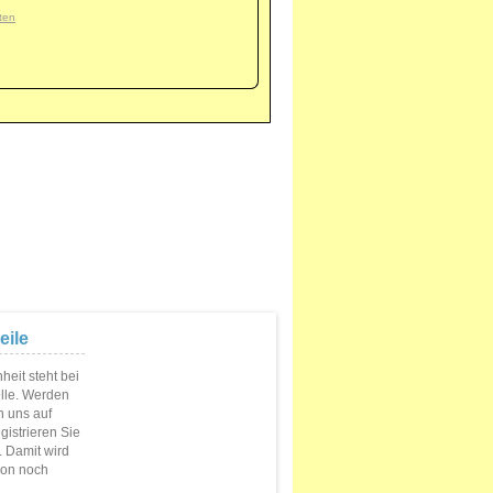
ten
eile
eit steht bei
elle. Werden
n uns auf
istrieren Sie
s. Damit wird
ion noch