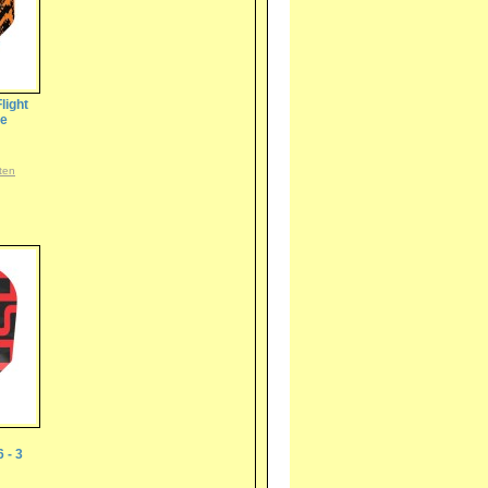
light
te
ten
 - 3