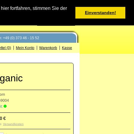
Warenkorb
er fortfahren, stimmen Sie der
Einverstanden!
0 Produkt(e) - 0,00 €
Deutsch
: +49 (0) 373 46 - 15 52
tel (0)
Mein Konto
Warenkorb
Kasse
rganic
orn
9004
t:
0 €
gl.
Versandkosten