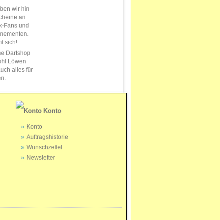
en wir hin
cheine an
k-Fans und
nnementen.
t sich!
ne Dartshop
ohl Löwen
uch alles für
en.
Konto
Konto
Auftragshistorie
Wunschzettel
Newsletter