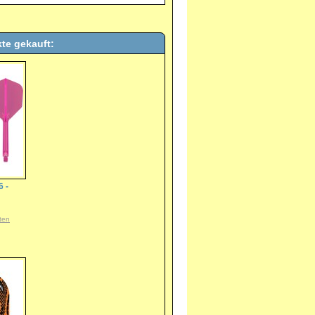
te gekauft:
6 -
ten