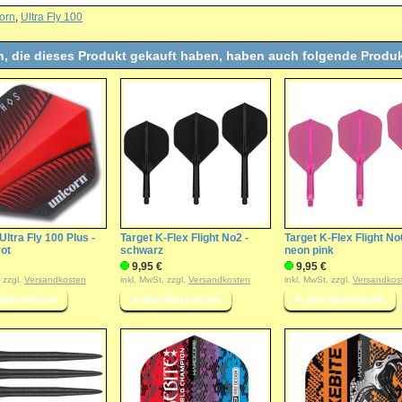
orn
,
Ultra Fly 100
, die dieses Produkt gekauft haben, haben auch folgende Produk
Ultra Fly 100 Plus -
Target K-Flex Flight No2 -
Target K-Flex Flight No
ot
schwarz
neon pink
9,95 €
9,95 €
, zzgl.
Versandkosten
inkl. MwSt, zzgl.
Versandkosten
inkl. MwSt, zzgl.
Versandkos