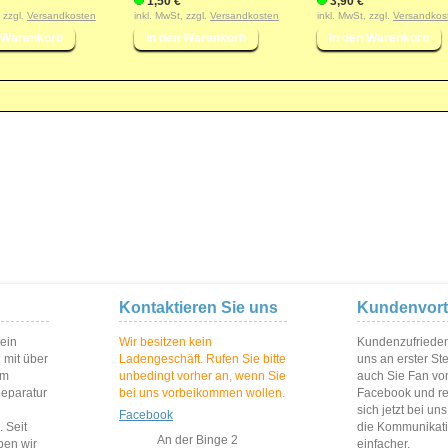
1,50 €
3,90 €
, zzgl.
Versandkosten
inkl. MwSt, zzgl.
Versandkosten
inkl. MwSt, zzgl.
Versandkos
Kontaktieren Sie uns
Kundenvort
 ein
Wir besitzen kein
Kundenzufriedenh
 mit über
Ladengeschäft. Rufen Sie bitte
uns an erster St
im
unbedingt vorher an, wenn Sie
auch Sie Fan vo
Reparatur
bei uns vorbeikommen wollen.
Facebook und reg
sich jetzt bei un
Facebook
 Seit
die Kommunikat
An der Binge 2
ben wir
einfacher.