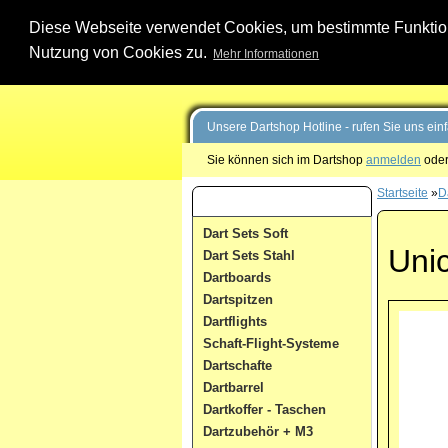
Diese Webseite verwendet Cookies, um bestimmte Funktione
Nutzung von Cookies zu.
Mehr Informationen
Unsere Dartshop Hotline - rufen Sie uns ein
Sie können sich im Dartshop
anmelden
oder
Startseite
»
Da
Dart Kategorien
Dart Sets Soft
Unic
Dart Sets Stahl
Dartboards
Dartspitzen
Dartflights
Schaft-Flight-Systeme
Dartschafte
Dartbarrel
Dartkoffer - Taschen
Dartzubehör + M3