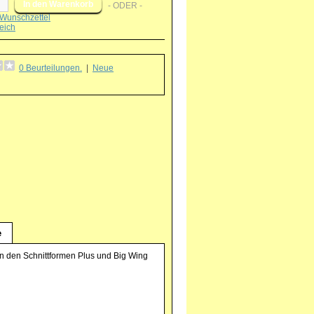
- ODER -
Wunschzettel
eich
0 Beurteilungen.
|
Neue
g
e
, in den Schnittformen Plus und Big Wing