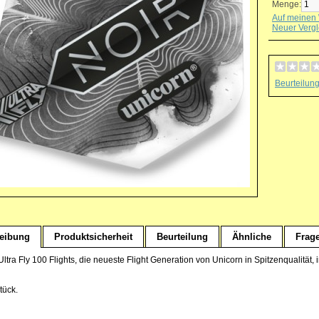
Menge:
Auf meinen 
Neuer Vergl
Beurteilun
eibung
Produktsicherheit
Beurteilung
Ähnliche
Frag
ltra Fly 100 Flights, die neueste Flight Generation von Unicorn in Spitzenqualität
tück.