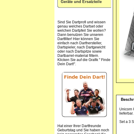
Geräte und Ersatzteile
Sind Sie Dartprofi und wissen
genau welches Dartset oder
welchen Dartpfeil Sie wollen?
Dann benutzen Sie unseren
Dartfilter! Hier können Sie
einfach nach Darthersteller,
Dartspieler, nach Dartgewicht
oder nach Dartspitze sowie
Dartbarrel-material filtern.
Klicken Sie auf die Grafik " Finde
Dein Dart!".
Beschr
Unicorn U
lieferbar.
Set a 3 S
Hat einer Ihrer Dartfreunde
Geburtstag und Sie haben noch