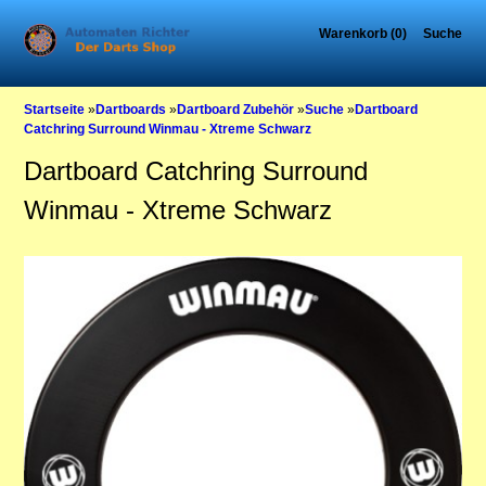
Warenkorb (0)
Suche
Startseite
»
Dartboards
»
Dartboard Zubehör
»
Suche
»
Dartboard
Catchring Surround Winmau - Xtreme Schwarz
Dartboard Catchring Surround
Winmau - Xtreme Schwarz