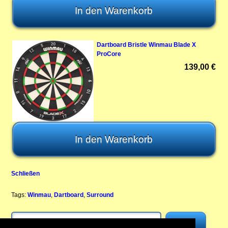
Dartboard Bristle Winmau Blade X
ProCore
139,00 €
Schließen
Tags:
Winmau
,
Dartboard
,
Surround