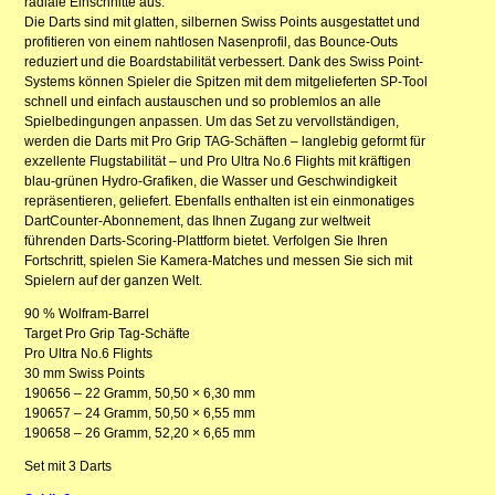
radiale Einschnitte aus.
Die Darts sind mit glatten, silbernen Swiss Points ausgestattet und
profitieren von einem nahtlosen Nasenprofil, das Bounce-Outs
reduziert und die Boardstabilität verbessert. Dank des Swiss Point-
Systems können Spieler die Spitzen mit dem mitgelieferten SP-Tool
schnell und einfach austauschen und so problemlos an alle
Spielbedingungen anpassen. Um das Set zu vervollständigen,
werden die Darts mit Pro Grip TAG-Schäften – langlebig geformt für
exzellente Flugstabilität – und Pro Ultra No.6 Flights mit kräftigen
blau-grünen Hydro-Grafiken, die Wasser und Geschwindigkeit
repräsentieren, geliefert. Ebenfalls enthalten ist ein einmonatiges
DartCounter-Abonnement, das Ihnen Zugang zur weltweit
führenden Darts-Scoring-Plattform bietet. Verfolgen Sie Ihren
Fortschritt, spielen Sie Kamera-Matches und messen Sie sich mit
Spielern auf der ganzen Welt.
90 % Wolfram-Barrel
Target Pro Grip Tag-Schäfte
Pro Ultra No.6 Flights
30 mm Swiss Points
190656 – 22 Gramm, 50,50 × 6,30 mm
190657 – 24 Gramm, 50,50 × 6,55 mm
190658 – 26 Gramm, 52,20 × 6,65 mm
Set mit 3 Darts