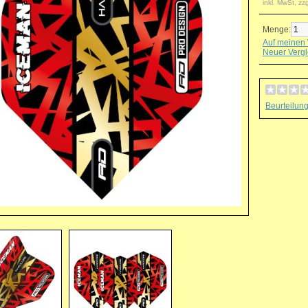
inkl. MwSt, zz
Menge:
Auf meinen 
Neuer Vergl
Beurteilun