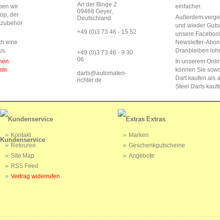
An der Binge 2
ben wir
einfacher.
09468 Geyer,
op, der
Außerdem vergeb
Deutschland
rtzubehör
und wieder Guts
+49 (0)3 73 46 - 15 52
unsere Faceboo
ch eine
Newsletter-Abo
us.
Dranbleiben lohn
+49 (0)3 73 46 - 9 30
06
enen
In unserem Onli
dem
können Sie sow
darts@automaten-
Dart kaufen als a
richter.de
Steel Darts kauf
Extras
Kontakt
Marken
Kundenservice
Retouren
Geschenkgutscheine
Site Map
Angebote
RSS Feed
Vertrag widerrufen