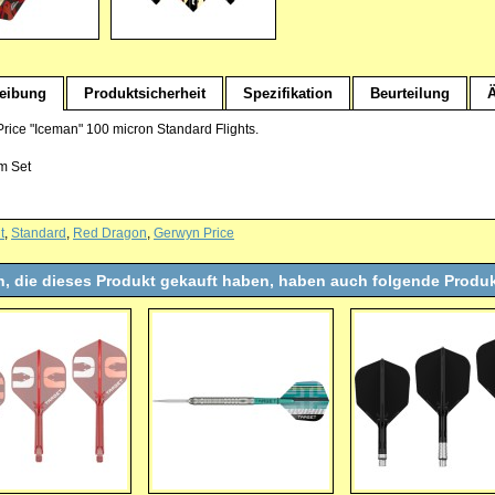
eibung
Produktsicherheit
Spezifikation
Beurteilung
Ä
rice "Iceman" 100 micron Standard Flights.
im Set
t
,
Standard
,
Red Dragon
,
Gerwyn Price
, die dieses Produkt gekauft haben, haben auch folgende Produk