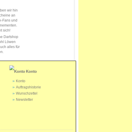
en wir hin
cheine an
k-Fans und
nnementen.
t sich!
ne Dartshop
ohl Löwen
uch alles für
en.
Konto
Konto
Auftragshistorie
Wunschzettel
Newsletter