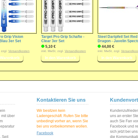
ro Grip Vision
Target Pro Grip Schafte -
Steel Dartpfeil Set Red
 Blau 3er Set
Clear 3er Set
Dragon - Javelin Spect
5,10 €
44,00 €
, zzgl.
Versandkosten
inkl. MwSt, zzgl.
Versandkosten
inkl. MwSt, zzgl.
Versandkos
Kontaktieren Sie uns
Kundenvort
 ein
Wir besitzen kein
Kundenzufriedenh
 mit über
Ladengeschäft. Rufen Sie bitte
uns an erster St
im
unbedingt vorher an, wenn Sie
auch Sie Fan vo
Reparatur
bei uns vorbeikommen wollen.
Facebook und reg
sich jetzt bei un
Facebook
 Seit
die Kommunikat