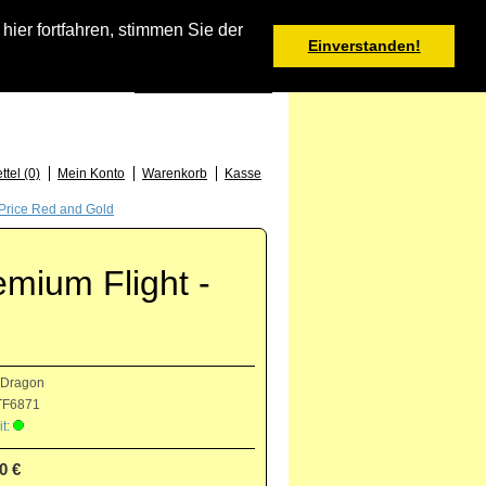
Warenkorb
er fortfahren, stimmen Sie der
Einverstanden!
0 Produkt(e) - 0,00 €
Deutsch
: +49 (0) 373 46 - 15 52
tel (0)
Mein Konto
Warenkorb
Kasse
Price Red and Gold
mium Flight -
 Dragon
F6871
t:
0 €