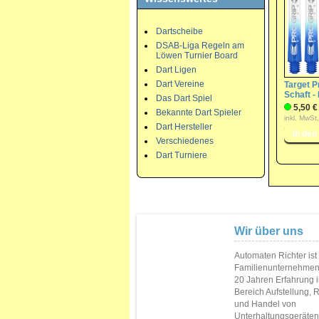
Dartscheibe
DSAB-Liga Regeln am
Löwen Turnier Board
Dart Ligen
Dart Vereine
Target P
Schaft -
Das Dart Spiel
5,50 €
Bekannte Dart Spieler
inkl. MwSt
Dart Hersteller
Verschiedenes
Dart Turniere
Wir über uns
Automaten Richter ist
Familienunternehmen
20 Jahren Erfahrung 
Bereich Aufstellung, 
und Handel von
Unterhaltungsgeräten.