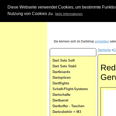
Diese Webseite verwendet Cookies, um bestimmte Funktione
Nutzung von Cookies zu.
Mehr Informationen
Unsere Dartshop Hotline - rufen Sie uns ein
Sie können sich im Dartshop
anmelden
oder
Startseite
»
Da
Dart Kategorien
Dart Sets Soft
Red
Dart Sets Stahl
Dartboards
Ger
Dartspitzen
Dartflights
Schaft-Flight-Systeme
Dartschafte
Dartbarrel
Dartkoffer - Taschen
Dartzubehör + M3