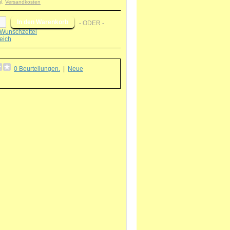
gl.
Versandkosten
- ODER -
Wunschzettel
eich
0 Beurteilungen.
|
Neue
g