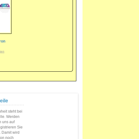
ron
ten
eile
eit steht bei
elle. Werden
n uns auf
istrieren Sie
s. Damit wird
ion noch