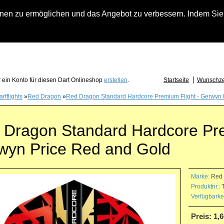
n zu ermöglichen und das Angebot zu verbessern. Indem Sie hi
fach an falls Sie Fragen zu Löwendart-Automaten, zu Darts oder Dartzubehör haben
 ein Konto für diesen Dart Onlineshop
erstellen
.
Startseite
Wunschzet
rtflights
»
Red Dragon
»
Red Dragon Standard Hardcore Premium Flight - Gerwyn 
 Dragon Standard Hardcore Pre
wyn Price Red and Gold
Marke:
Red
Produktnr.:
T
Verfügbarkei
Preis: 1,6