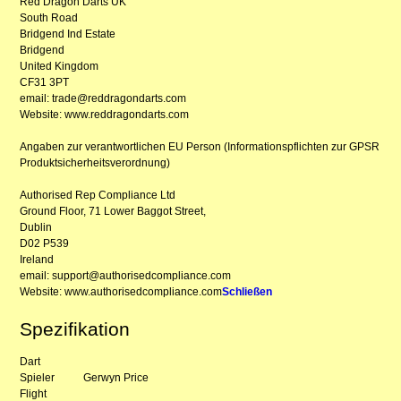
Red Dragon Darts UK
South Road
Bridgend Ind Estate
Bridgend
United Kingdom
CF31 3PT
email: trade@reddragondarts.com
Website: www.reddragondarts.com
Angaben zur verantwortlichen EU Person (Informationspflichten zur GPSR
Produktsicherheitsverordnung)
Authorised Rep Compliance Ltd
Ground Floor, 71 Lower Baggot Street,
Dublin
D02 P539
Ireland
email: support@authorisedcompliance.com
Website: www.authorisedcompliance.com
Schließen
Spezifikation
Dart
Spieler
Gerwyn Price
Flight