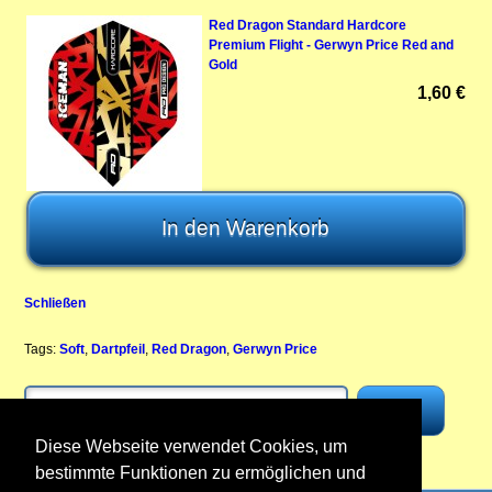
Red Dragon Standard Hardcore
Premium Flight - Gerwyn Price Red and
Gold
1,60 €
Schließen
Tags:
Soft
,
Dartpfeil
,
Red Dragon
,
Gerwyn Price
Diese Webseite verwendet Cookies, um
bestimmte Funktionen zu ermöglichen und