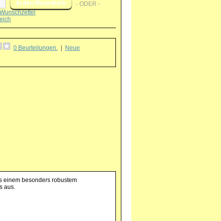
- ODER -
Wunschzettel
eich
0 Beurteilungen.
|
Neue
g
 aus einem besonders robustem
s aus.