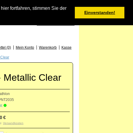
Warenkorb
er fortfahren, stimmen Sie der
Einverstanden!
0 Produkt(e) - 0,00 €
Deutsch
: +49 (0) 373 46 - 15 52
tel (0)
Mein Konto
Warenkorb
Kasse
 Clear
 Metallic Clear
athlon
NT2035
t:
0 €
gl.
Versandkosten