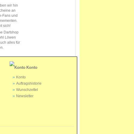
en wir hin
cheine an
k-Fans und
nnementen.
t sich!
ne Dartshop
ohl Löwen
uch alles für
en.
Konto
Konto
Auftragshistorie
Wunschzettel
Newsletter