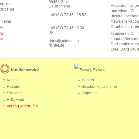
09468 Geyer,
op, der
Außerdem vergeb
Deutschland
rtzubehör
und wieder Guts
+49 (0)3 73 46 - 15 52
unsere Faceboo
ch eine
Newsletter-Abo
us.
Dranbleiben lohn
+49 (0)3 73 46 - 9 30
06
enen
In unserem Onli
dem
können Sie sow
darts@automaten-
Dart kaufen als a
richter.de
Steel Darts kauf
Kundenservice
Extras
Kontakt
Marken
Retouren
Geschenkgutscheine
Site Map
Angebote
RSS Feed
Vertrag widerrufen