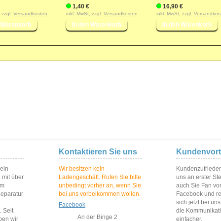
1,40 €
16,90 €
, zzgl.
Versandkosten
inkl. MwSt, zzgl.
Versandkosten
inkl. MwSt, zzgl.
Versandkos
Kontaktieren Sie uns
Kundenvort
 ein
Wir besitzen kein
Kundenzufriedenh
 mit über
Ladengeschäft. Rufen Sie bitte
uns an erster St
im
unbedingt vorher an, wenn Sie
auch Sie Fan vo
Reparatur
bei uns vorbeikommen wollen.
Facebook und reg
sich jetzt bei un
Facebook
 Seit
die Kommunikat
An der Binge 2
ben wir
einfacher.