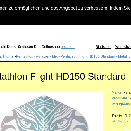
n zu ermöglichen und das Angebot zu verbessern. Indem Sie hi
fach an falls Sie Fragen zu Löwendart-Automaten, zu Darts oder Dartzubehör haben
 ein Konto für diesen Dart Onlineshop
erstellen
.
Startseite
Wunschzet
rtflights
»
Pentathlon - Amazon - Mix
»
Pentathlon Flight HD150 Standard - Metallic
athlon Flight HD150 Standard -
Marke:
Pent
Produktnr.:
P
Verfügbarkei
Preis: 1,2
inkl. MwSt, zz