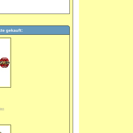
te gekauft:
ten