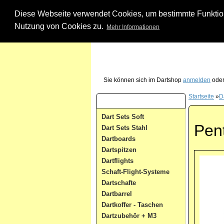
Diese Webseite verwendet Cookies, um bestimmte Funktione
Nutzung von Cookies zu.
Mehr Informationen
Unsere Dartshop Hotline - rufen Sie uns ein
Sie können sich im Dartshop
anmelden
oder
Startseite
»
Da
Dart Kategorien
Dart Sets Soft
Pent
Dart Sets Stahl
Dartboards
Dartspitzen
Dartflights
Schaft-Flight-Systeme
Dartschafte
Dartbarrel
Dartkoffer - Taschen
Dartzubehör + M3