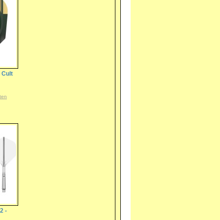
 Cult
ten
2 -