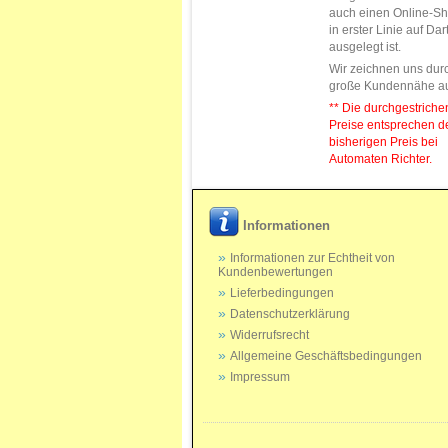
auch einen Online-Sh
in erster Linie auf Da
ausgelegt ist.
Wir zeichnen uns dur
große Kundennähe a
** Die durchgestrich
Preise entsprechen 
bisherigen Preis bei
Automaten Richter.
Informationen
Informationen zur Echtheit von
Kundenbewertungen
Lieferbedingungen
Datenschutzerklärung
Widerrufsrecht
Allgemeine Geschäftsbedingungen
Impressum