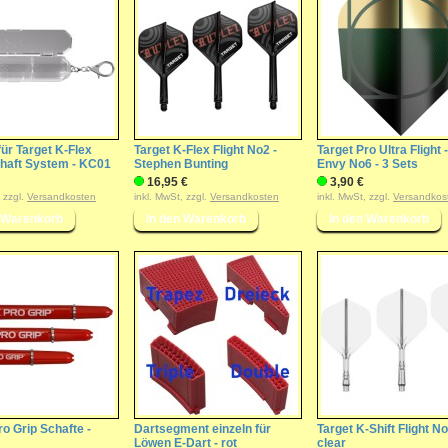
ür Target K-Flex
Target K-Flex Flight No2 -
Target Pro Ultra Flight -
chaft System - KC01
Stephen Bunting
Envy No6 - 3 Sets
16,95 €
3,90 €
, zzgl.
Versandkosten
inkl. MwSt, zzgl.
Versandkosten
inkl. MwSt, zzgl.
Versandkos
ro Grip Schafte -
Dartsegment einzeln für
Target K-Shift Flight No
Löwen E-Dart - rot
clear