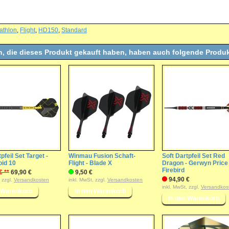
athlon
,
Flight
,
HD150
,
Standard
, die dieses Produkt gekauft haben, haben auch folgende Produk
pfeil Set Target -
Winmau Fusion Schaft-
Soft Dartpfeil Set Red
oid 10
Flight - Blade X
Dragon - Gerwyn Price
Firebird
€ **
69,90 €
9,50 €
94,90 €
, zzgl.
Versandkosten
inkl. MwSt, zzgl.
Versandkosten
inkl. MwSt, zzgl.
Versandkos