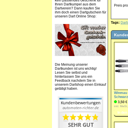
kein passendes Geschenk für
Ihren Dartkumpel aus dem
Preis pro
Dartverein? Dann kaufen Sie
ihm doch einen Dartgutschein für
unseren Dart Online Shop:
Tags:
Dart
Kunden
Die Meinung unserer
Dartkunden ist uns wichtig!
Lesen Sie selbst und
hinterlassen Sie uns ein
Feedback nachdem Sie in
unserem Dartshop einen Einkauf
getätigt haben.
Winmau S
Schwarz
3,50 €
inkl. MwSt