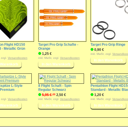
on Flight HD150
Target Pro Grip Schafte -
Target Pro Grip Ringe
 - Metallic Grün
Orange
0,90 €
1,25 €
inkl. MwSt, zzgl.
Versandkos
, zzgl.
Versandkosten
inkl. MwSt, zzgl.
Versandkosten
tspitze L-Style
8 Flight Schaft - Spin
Pentathlon Flight HD1
t Premium
Regular Schwarz
Standard - Metallic Bla
5,95 € **
2,50 €
1,20 €
, zzgl.
Versandkosten
inkl. MwSt, zzgl.
Versandkosten
inkl. MwSt, zzgl.
Versandkos