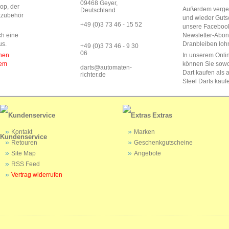
09468 Geyer,
op, der
Außerdem vergeb
Deutschland
rtzubehör
und wieder Guts
+49 (0)3 73 46 - 15 52
unsere Faceboo
ch eine
Newsletter-Abo
us.
Dranbleiben lohn
+49 (0)3 73 46 - 9 30
06
enen
In unserem Onli
dem
können Sie sow
darts@automaten-
Dart kaufen als a
richter.de
Steel Darts kauf
Extras
Kontakt
Marken
Kundenservice
Retouren
Geschenkgutscheine
Site Map
Angebote
RSS Feed
Vertrag widerrufen