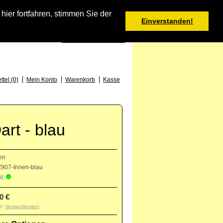
Warenkorb
er fortfahren, stimmen Sie der
Einverstanden!
0 Produkt(e) - 0,00 €
Deutsch
: +49 (0) 373 46 - 15 52
tel (0)
Mein Konto
Warenkorb
Kasse
rt - blau
en
907-Innen-blau
t:
0 €
gl.
Versandkosten