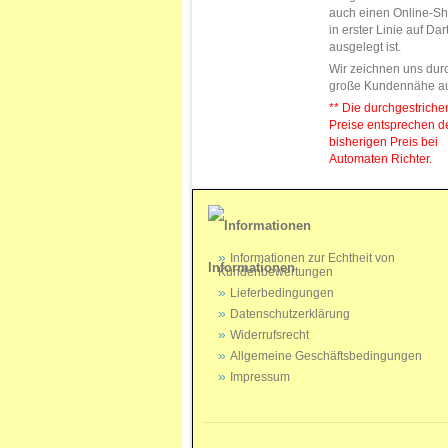
auch einen Online-Sh
in erster Linie auf Da
ausgelegt ist.
Wir zeichnen uns dur
große Kundennähe a
** Die durchgestrich
Preise entsprechen 
bisherigen Preis bei
Automaten Richter.
Informationen zur Echtheit von
Informationen
Kundenbewertungen
Lieferbedingungen
Datenschutzerklärung
Widerrufsrecht
Allgemeine Geschäftsbedingungen
Impressum