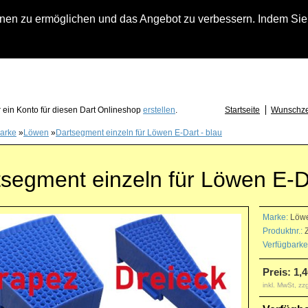
n zu ermöglichen und das Angebot zu verbessern. Indem Sie hi
fach an falls Sie Fragen zu Löwendart-Automaten, zu Darts oder Dartzubehör haben
 ein Konto für diesen Dart Onlineshop
erstellen
.
Startseite
Wunschzet
arke
»
Löwen
»
Dartsegment einzeln für Löwen E-Dart - blau
segment einzeln für Löwen E-Da
Marke:
Löw
Produktnr.:
Z
Verfügbarkei
Preis: 1,4
inkl. MwSt, zz