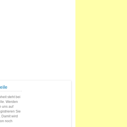
eile
eit steht bei
elle. Werden
n uns auf
istrieren Sie
s. Damit wird
ion noch