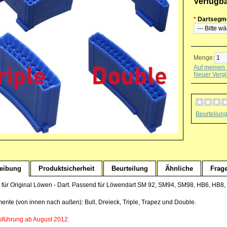
Verfügb
*
Dartsegm
Menge:
Auf meinen 
Neuer Vergl
Beurteilun
eibung
Produktsicherheit
Beurteilung
Ähnliche
Frag
für Original Löwen - Dart. Passend für Löwendart SM 92, SM94, SM98, HB6, HB8
ente (von innen nach außen): Bull, Dreieck, Triple, Trapez und Double.
führung ab August 2012.