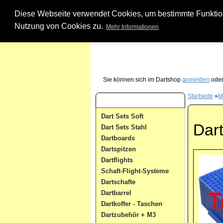
Diese Webseite verwendet Cookies, um bestimmte Funktione
Nutzung von Cookies zu.
Mehr Informationen
Unsere Dartshop Hotline - rufen Sie uns ein
Sie können sich im Dartshop
anmelden
oder
Startseite
»
M
Dart Kategorien
Dart Sets Soft
Dart
Dart Sets Stahl
Dartboards
Dartspitzen
Dartflights
Schaft-Flight-Systeme
Dartschafte
Dartbarrel
Dartkoffer - Taschen
Dartzubehör + M3