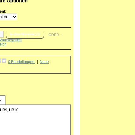
are Optionen
ent:
- ODER -
Wunschzettel
eich
0 Beurteilungen.
|
Neue
g
e
, HB9, HB10