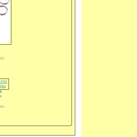
ten
50
u
ten