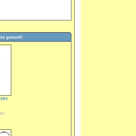
te gekauft:
t 2BA
ten