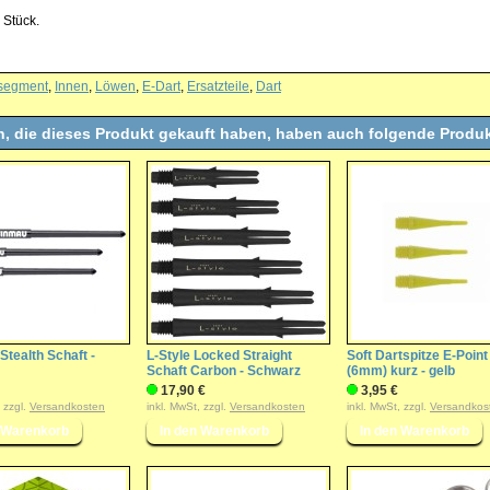
 Stück.
segment
,
Innen
,
Löwen
,
E-Dart
,
Ersatzteile
,
Dart
, die dieses Produkt gekauft haben, haben auch folgende Produk
tealth Schaft -
L-Style Locked Straight
Soft Dartspitze E-Poin
Schaft Carbon - Schwarz
(6mm) kurz - gelb
17,90 €
3,95 €
, zzgl.
Versandkosten
inkl. MwSt, zzgl.
Versandkosten
inkl. MwSt, zzgl.
Versandkos