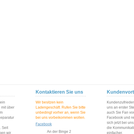
Kontaktieren Sie uns
Kundenvort
 ein
Wir besitzen kein
Kundenzufriedenh
 mit über
Ladengeschäft. Rufen Sie bitte
uns an erster St
im
unbedingt vorher an, wenn Sie
auch Sie Fan vo
Reparatur
bei uns vorbeikommen wollen.
Facebook und reg
sich jetzt bei un
Facebook
 Seit
die Kommunikat
An der Binge 2
ben wir
einfacher.