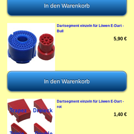
Dartsegment einzeln für Löwen E-Dart -
Bull
5,90 €
Dartsegment einzeln für Löwen E-Dart -
rot
1,40 €