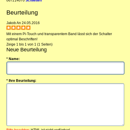
067214070
Schließen
Beurteilung
Jakob
An 24.05.2016
Mit einem Pi-Touch und transparentem Band lässt sich der Schalter
optimal Beschriften!
Zeige 1 bis 1 von 1 (1 Seiten)
Neue Beurteilung
* Name:
* Ihre Beurteilung:
Bitte beachten:
HTML ist nicht verfügbar!