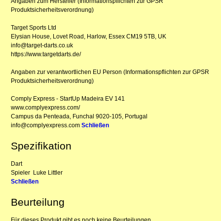
Angaben zum Hersteller (Informationspflichten zur GPSR
Produktsicherheitsverordnung)
Target Sports Ltd
Elysian House, Lovet Road, Harlow, Essex CM19 5TB, UK
info@target-darts.co.uk
https://www.targetdarts.de/
Angaben zur verantwortlichen EU Person (Informationspflichten zur GPSR
Produktsicherheitsverordnung)
Comply Express - StartUp Madeira EV 141
www.complyexpress.com/
Campus da Penteada, Funchal 9020-105, Portugal
info@complyexpress.com
Schließen
Spezifikation
Dart
Spieler
Luke Littler
Schließen
Beurteilung
Für dieses Produkt gibt es noch keine Beurteilungen.