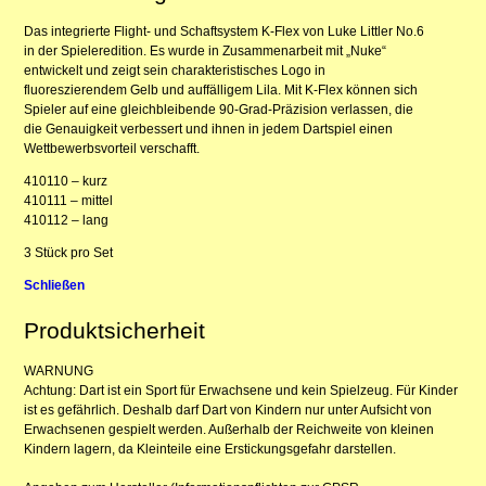
Das integrierte Flight- und Schaftsystem K-Flex von Luke Littler No.6
in der Spieleredition. Es wurde in Zusammenarbeit mit „Nuke“
entwickelt und zeigt sein charakteristisches Logo in
fluoreszierendem Gelb und auffälligem Lila. Mit K-Flex können sich
Spieler auf eine gleichbleibende 90-Grad-Präzision verlassen, die
die Genauigkeit verbessert und ihnen in jedem Dartspiel einen
Wettbewerbsvorteil verschafft.
410110 – kurz
410111 – mittel
410112 – lang
3 Stück pro Set
Schließen
Produktsicherheit
WARNUNG
Achtung: Dart ist ein Sport für Erwachsene und kein Spielzeug. Für Kinder
ist es gefährlich. Deshalb darf Dart von Kindern nur unter Aufsicht von
Erwachsenen gespielt werden. Außerhalb der Reichweite von kleinen
Kindern lagern, da Kleinteile eine Erstickungsgefahr darstellen.