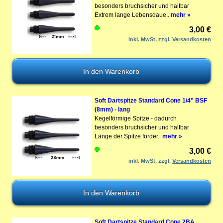
besonders bruchsicher und haltbar
Extrem lange Lebensdaue..
mehr »
3,00 €
inkl. MwSt, zzgl.
Versandkosten
Soft Dartspitze Standard Cone 1/4" BSF
(8mm) - lang
Kegelförmige Spitze - dadurch
besonders bruchsicher und haltbar
Länge der Spitze förder..
mehr »
3,00 €
inkl. MwSt, zzgl.
Versandkosten
Soft Dartspitze Standard Cone 2BA