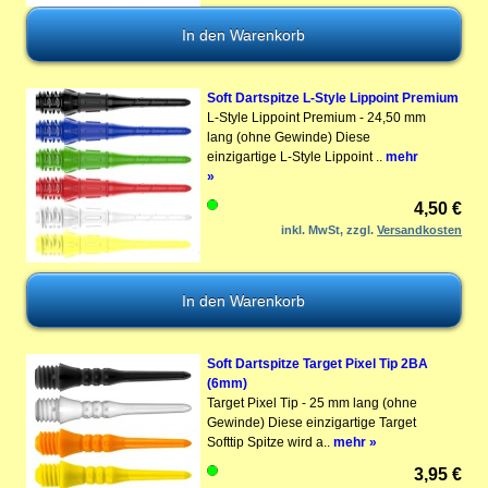
Soft Dartspitze L-Style Lippoint Premium
L-Style Lippoint Premium - 24,50 mm
lang (ohne Gewinde) Diese
einzigartige L-Style Lippoint ..
mehr
»
4,50 €
inkl. MwSt, zzgl.
Versandkosten
Soft Dartspitze Target Pixel Tip 2BA
(6mm)
Target Pixel Tip - 25 mm lang (ohne
Gewinde) Diese einzigartige Target
Softtip Spitze wird a..
mehr »
3,95 €