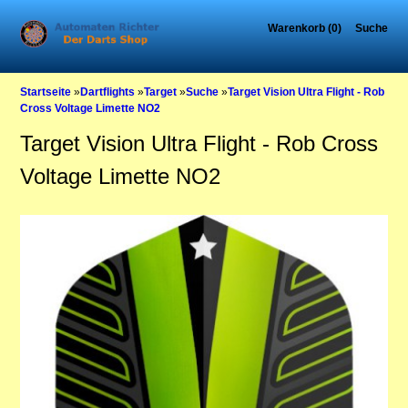
Warenkorb (0)
Suche
Startseite
»
Dartflights
»
Target
»
Suche
»
Target Vision Ultra Flight - Rob
Cross Voltage Limette NO2
Target Vision Ultra Flight - Rob Cross
Voltage Limette NO2