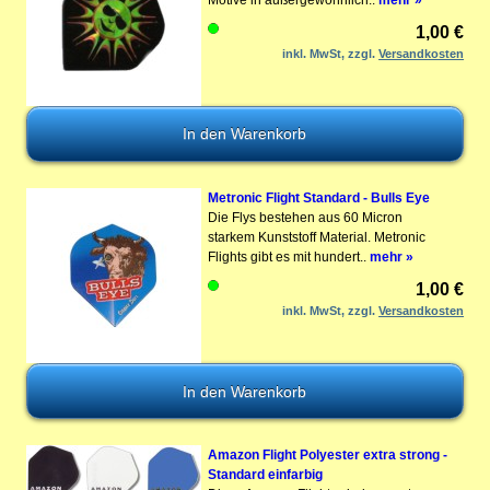
1,00 €
inkl. MwSt, zzgl.
Versandkosten
Metronic Flight Standard - Bulls Eye
Die Flys bestehen aus 60 Micron
starkem Kunststoff Material. Metronic
Flights gibt es mit hundert..
mehr »
1,00 €
inkl. MwSt, zzgl.
Versandkosten
Amazon Flight Polyester extra strong -
Standard einfarbig