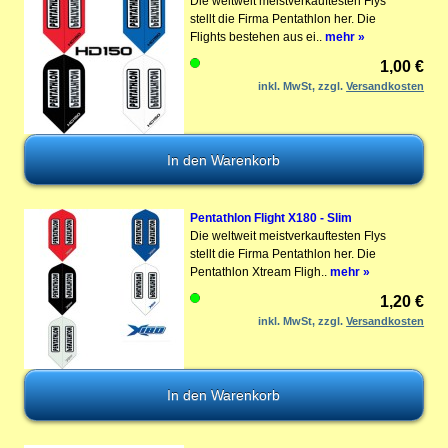
Die weltweit meistverkauftesten Flys
stellt die Firma Pentathlon her. Die
Flights bestehen aus ei..
mehr »
1,00 €
inkl. MwSt, zzgl.
Versandkosten
Pentathlon Flight X180 - Slim
Die weltweit meistverkauftesten Flys
stellt die Firma Pentathlon her. Die
Pentathlon Xtream Fligh..
mehr »
1,20 €
inkl. MwSt, zzgl.
Versandkosten