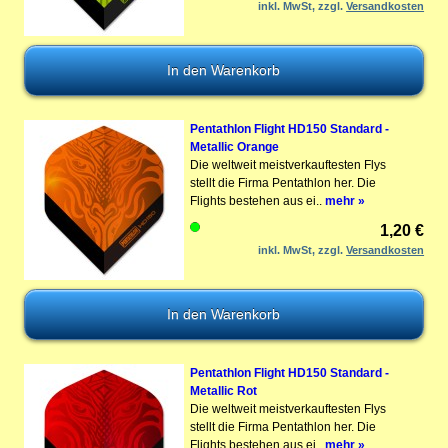
inkl. MwSt, zzgl.
Versandkosten
Pentathlon Flight HD150 Standard -
Metallic Orange
Die weltweit meistverkauftesten Flys
stellt die Firma Pentathlon her. Die
Flights bestehen aus ei..
mehr »
1,20 €
inkl. MwSt, zzgl.
Versandkosten
Pentathlon Flight HD150 Standard -
Metallic Rot
Die weltweit meistverkauftesten Flys
stellt die Firma Pentathlon her. Die
Flights bestehen aus ei..
mehr »