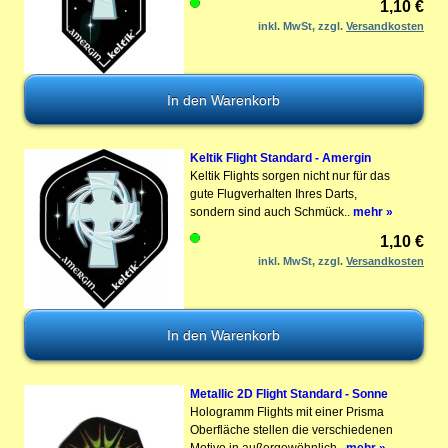
1,10 €
inkl. MwSt, zzgl.
Versandkosten
Keltik Flight Standard - Amergin
Keltik Flights sorgen nicht nur für das
gute Flugverhalten Ihres Darts,
sondern sind auch Schmück..
mehr »
1,10 €
inkl. MwSt, zzgl.
Versandkosten
Metallic 2D Flight Standard - Sonne
Hologramm Flights mit einer Prisma
Oberfläche stellen die verschiedenen
Motive in außergewöhnlich..
mehr »