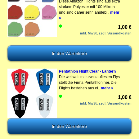
Diese Amazon Flights sind aus extra
starkem Polyester mit 100 Mikron
und sind daher sehr langlebi..
mehr
»
1,00 €
inkl. MwSt, zzgl.
Versandkosten
Pentathlon Flight Clear - Lantern
Die weltweit meistverkauftesten Flys
stellt die Firma Pentathlon her. Die
Flights bestehen aus ei..
mehr »
1,00 €
inkl. MwSt, zzgl.
Versandkosten