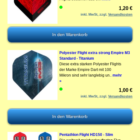
1,20 €
inkl. MwSt, zzgl.
Versandkosten
Polyester Flight extra strong Empire M3
Standard - Titanium
Diese extra starken Polyester Flights
der Marke Empire Dart mit 100
Mikron sind sehr langlebig un..
mehr
»
1,00 €
inkl. MwSt, zzgl.
Versandkosten
Pentathlon Flight HD150 - Slim