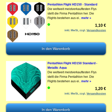
Pentathlon Flight HD150 - Standard
Die weltweit meistverkauftesten Flys
stellt die Firma Pentathlon her. Die
Flights bestehen aus ei..
mehr »
1,10 €
inkl. MwSt, zzgl.
Versandkosten
Pentathlon Flight HD150 Standard -
Metallic Aqua
Die weltweit meistverkauftesten Flys
stellt die Firma Pentathlon her. Die
Flights bestehen aus ei..
mehr »
1,20 €
inkl. MwSt, zzgl.
Versandkosten