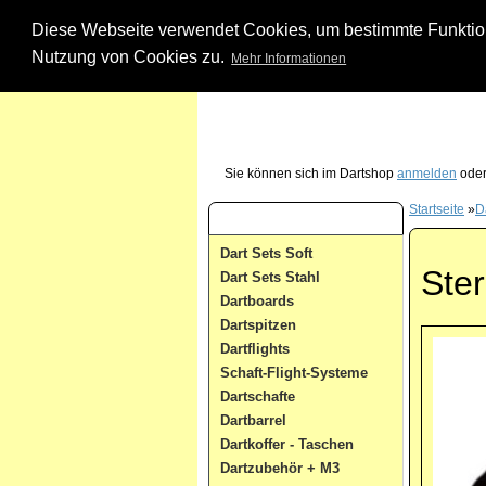
Diese Webseite verwendet Cookies, um bestimmte Funktione
Nutzung von Cookies zu.
Mehr Informationen
Unsere Dartshop Hotline - rufen Sie uns ein
Sie können sich im Dartshop
anmelden
oder
Startseite
»
Da
Dart Kategorien
Dart Sets Soft
Ster
Dart Sets Stahl
Dartboards
Dartspitzen
Dartflights
Schaft-Flight-Systeme
Dartschafte
Dartbarrel
Dartkoffer - Taschen
Dartzubehör + M3