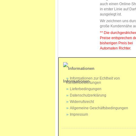
auch einen Online-Sh
in erster Linie auf Da
ausgelegt ist.
Wir zeichnen uns dur
große Kundennähe a
** Die durchgestrich
Preise entsprechen 
bisherigen Preis bei
Automaten Richter.
Informationen zur Echtheit von
Informationen
Kundenbewertungen
Lieferbedingungen
Datenschutzerklärung
Widerrufsrecht
Allgemeine Geschäftsbedingungen
Impressum