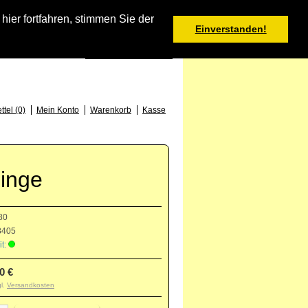
Warenkorb
er fortfahren, stimmen Sie der
Einverstanden!
0 Produkt(e) - 0,00 €
Deutsch
: +49 (0) 373 46 - 15 52
tel (0)
Mein Konto
Warenkorb
Kasse
linge
80
405
t:
0 €
gl.
Versandkosten