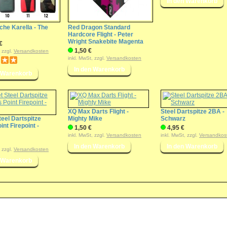
che Karella - The
Red Dragon Standard
Hardcore Flight - Peter
Wright Snakebite Magenta
€
1,50 €
, zzgl.
Versandkosten
inkl. MwSt, zzgl.
Versandkosten
XQ Max Darts Flight -
Steel Dartspitze 2BA -
teel Dartspitze
Mighty Mike
Schwarz
int Firepoint -
1,50 €
4,95 €
inkl. MwSt, zzgl.
Versandkosten
inkl. MwSt, zzgl.
Versandkos
, zzgl.
Versandkosten