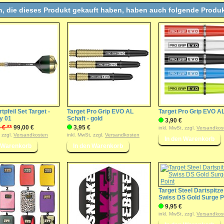
, die dieses Produkt gekauft haben, haben auch folgende Produk
tpfeil Set Target -
Target Pro Grip EVO AL
Target Pro Grip EVO A
y 01
Schaft - gold
3,90 €
 € **
99,00 €
3,95 €
inkl. MwSt, zzgl.
Versandkos
, zzgl.
Versandkosten
inkl. MwSt, zzgl.
Versandkosten
Target Steel Dartspitze
Swiss DS Gold Surge P
9,95 €
inkl. MwSt, zzgl.
Versandkos