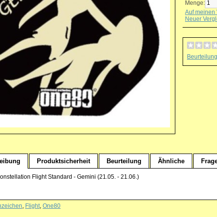
Menge:
Auf meinen 
Neuer Vergl
Beurteilun
eibung
Produktsicherheit
Beurteilung
Ähnliche
Frag
stellation Flight Standard - Gemini (21.05. - 21.06.)
nzeichen
,
Flight
,
One80