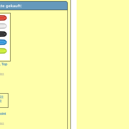
te gekauft:
L Top
ten
oint
ten