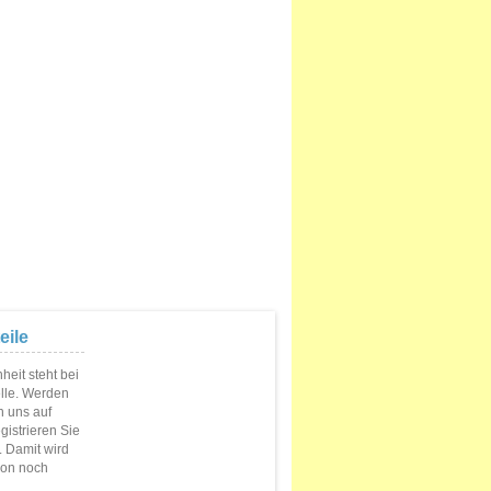
eile
eit steht bei
elle. Werden
n uns auf
istrieren Sie
s. Damit wird
ion noch