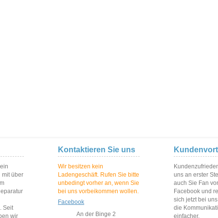
Kontaktieren Sie uns
Kundenvort
 ein
Wir besitzen kein
Kundenzufriedenh
 mit über
Ladengeschäft. Rufen Sie bitte
uns an erster St
im
unbedingt vorher an, wenn Sie
auch Sie Fan vo
Reparatur
bei uns vorbeikommen wollen.
Facebook und reg
sich jetzt bei un
Facebook
 Seit
die Kommunikat
An der Binge 2
ben wir
einfacher.