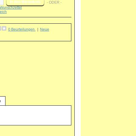
- ODER -
Wunschzettel
eich
0 Beurteilungen.
|
Neue
g
e