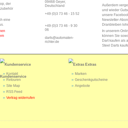
09468 Geyer,
op, der
Außerdem vergeb
Deutschland
rtzubehör
und wieder Guts
+49 (0)3 73 46 - 15 52
unsere Faceboo
ch eine
Newsletter-Abo
us.
Dranbleiben lohn
+49 (0)3 73 46 - 9 30
06
enen
In unserem Onli
dem
können Sie sow
darts@automaten-
Dart kaufen als a
richter.de
Steel Darts kauf
Extras
Kontakt
Marken
Kundenservice
Retouren
Geschenkgutscheine
Site Map
Angebote
RSS Feed
Vertrag widerrufen