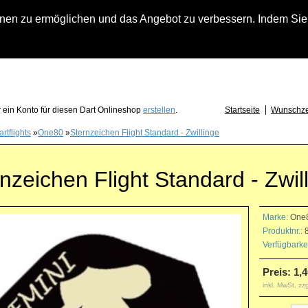
n zu ermöglichen und das Angebot zu verbessern. Indem Sie hi
fach an falls Sie Fragen zu Löwendart-Automaten, zu Darts oder Dartzubehör haben
 ein Konto für diesen Dart Onlineshop
erstellen
.
Startseite
Wunschzet
rtflights
»
One80
»
Sternzeichen Flight Standard - Zwillinge
nzeichen Flight Standard - Zwil
Marke:
One
Produktnr.:
8
Verfügbarkei
Preis: 1,4
inkl. MwSt, zz