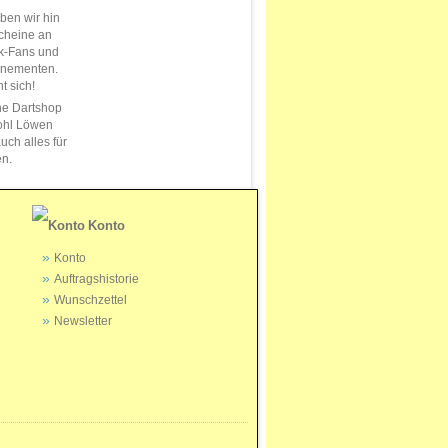
en wir hin
cheine an
k-Fans und
nnementen.
t sich!
ne Dartshop
ohl Löwen
uch alles für
en.
Konto
Konto
Auftragshistorie
Wunschzettel
Newsletter