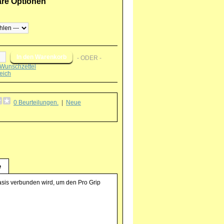
are Optionen
- ODER -
Wunschzettel
eich
0 Beurteilungen.
|
Neue
g
e
basis verbunden wird, um den Pro Grip