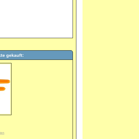
te gekauft:
ten