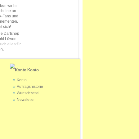
en wir hin
cheine an
k-Fans und
nnementen.
t sich!
ne Dartshop
ohl Löwen
uch alles für
en.
Konto
Konto
Auftragshistorie
Wunschzettel
Newsletter