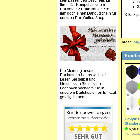
kein passendes Geschenk für
3
Ihren Dartkumpel aus dem
3
Dartverein? Dann kaufen Sie
ihm doch einen Dartgutschein für
3 Satz pr
unseren Dart Online Shop:
Tags:
Targ
Kunden
Die Meinung unserer
Dartkunden ist uns wichtig!
Lesen Sie selbst und
hinterlassen Sie uns ein
Feedback nachdem Sie in
unserem Dartshop einen Einkauf
getätigt haben.
L-Style
Standard
6,50 €
inkl. MwSt