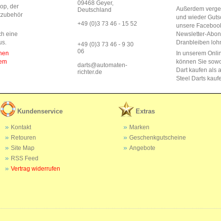
09468 Geyer,
op, der
Außerdem vergeb
Deutschland
rtzubehör
und wieder Guts
+49 (0)3 73 46 - 15 52
unsere Faceboo
ch eine
Newsletter-Abo
us.
Dranbleiben lohn
+49 (0)3 73 46 - 9 30
06
enen
In unserem Onli
dem
können Sie sow
darts@automaten-
Dart kaufen als a
richter.de
Steel Darts kauf
Kundenservice
Extras
Kontakt
Marken
Retouren
Geschenkgutscheine
Site Map
Angebote
RSS Feed
Vertrag widerrufen