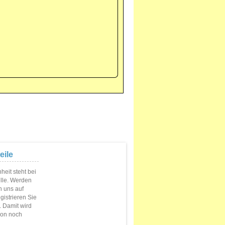
eile
eit steht bei
elle. Werden
n uns auf
istrieren Sie
s. Damit wird
ion noch