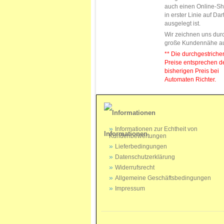
auch einen Online-Sh
in erster Linie auf Da
ausgelegt ist.
Wir zeichnen uns dur
große Kundennähe a
** Die durchgestrich
Preise entsprechen 
bisherigen Preis bei
Automaten Richter.
Informationen zur Echtheit von
Informationen
Kundenbewertungen
Lieferbedingungen
Datenschutzerklärung
Widerrufsrecht
Allgemeine Geschäftsbedingungen
Impressum