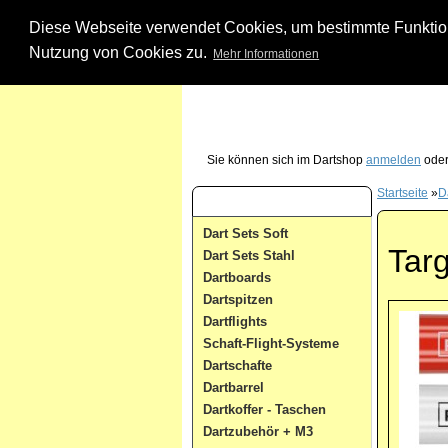
Diese Webseite verwendet Cookies, um bestimmte Funktione
Nutzung von Cookies zu.
Mehr Informationen
Unsere Dartshop Hotline - rufen Sie uns ein
Sie können sich im Dartshop
anmelden
oder
Startseite
»
D
Dart Kategorien
Dart Sets Soft
Tar
Dart Sets Stahl
Dartboards
Dartspitzen
Dartflights
Schaft-Flight-Systeme
Dartschafte
Dartbarrel
Dartkoffer - Taschen
Dartzubehör + M3