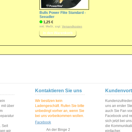
Bulls Power Flite Standard -
Seeadler
1,25 €
inkl. MwSt, zzgl.
Versandkosten
Kontaktieren Sie uns
Kundenvort
 ein
Wir besitzen kein
Kundenzufriedenh
 mit über
Ladengeschäft. Rufen Sie bitte
uns an erster St
im
unbedingt vorher an, wenn Sie
auch Sie Fan vo
Reparatur
bei uns vorbeikommen wollen.
Facebook und reg
sich jetzt bei un
Facebook
 Seit
die Kommunikat
An der Binge 2
ben wir
einfacher.