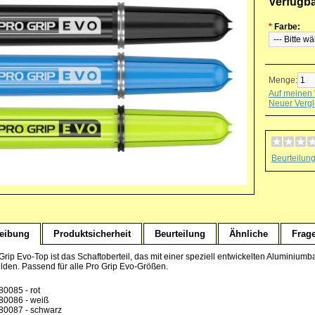
Verfügb
*
Farbe:
Menge:
Auf meinen 
Neuer Vergl
Beurteilun
eibung
Produktsicherheit
Beurteilung
Ähnliche
Frag
Grip Evo-Top ist das Schaftoberteil, das mit einer speziell entwickelten Aluminium
ilden. Passend für alle Pro Grip Evo-Größen.
80085 - rot
80086 - weiß
80087 - schwarz