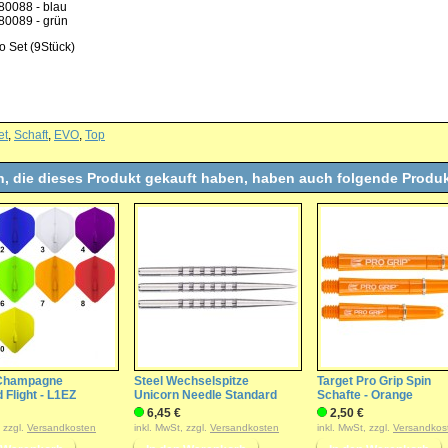
80088 - blau
80089 - grün
o Set (9Stück)
et
,
Schaft
,
EVO
,
Top
, die dieses Produkt gekauft haben, haben auch folgende Produk
 Champagne
Steel Wechselspitze
Target Pro Grip Spin
 Flight - L1EZ
Unicorn Needle Standard
Schafte - Orange
6,45 €
2,50 €
, zzgl.
Versandkosten
inkl. MwSt, zzgl.
Versandkosten
inkl. MwSt, zzgl.
Versandkos