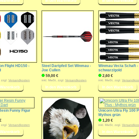
on Flight HD150 -
Steel Dartpfeil Set Winmau -
Winmau Vecta Schaft -
d
Joe Cullen
schwarz/gold
59,00 €
2,60 €
, zzgl.
Versandkosten
inkl. MwSt, zzgl.
Versandkosten
inkl. MwSt, zzgl.
Versandkos
Resin Funny Figur
Unicorn Ultra Fly 100 P
Mythos grün
€
1,20 €
, zzgl.
Versandkosten
inkl. MwSt, zzgl.
Versandkos