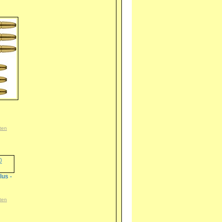
ten
lus -
ten