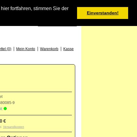
Warenkorb
er fortfahren, stimmen Sie der
Einverstanden!
0 Produkt(e) - 0,00 €
Deutsch
: +49 (0) 373 46 - 15 52
tel (0)
Mein Konto
Warenkorb
Kasse
et
80085-9
t:
0 €
gl.
Versandkosten