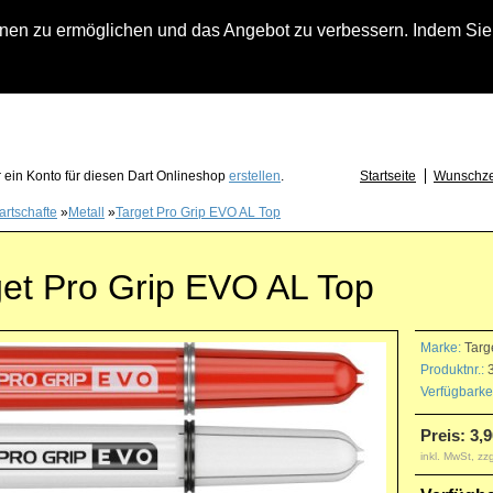
n zu ermöglichen und das Angebot zu verbessern. Indem Sie hi
fach an falls Sie Fragen zu Löwendart-Automaten, zu Darts oder Dartzubehör haben
 ein Konto für diesen Dart Onlineshop
erstellen
.
Startseite
Wunschzet
artschafte
»
Metall
»
Target Pro Grip EVO AL Top
get Pro Grip EVO AL Top
Marke:
Targ
Produktnr.:
3
Verfügbarkei
Preis: 3,9
inkl. MwSt, zz