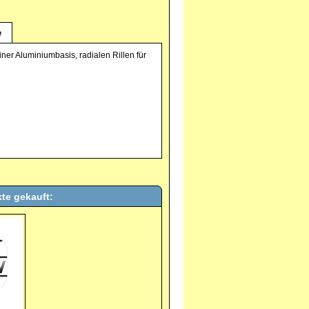
e
iner Aluminiumbasis, radialen Rillen für
te gekauft: