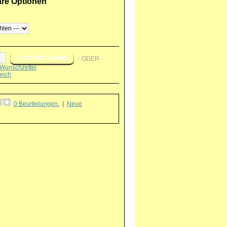
are Optionen
- ODER -
Wunschzettel
eich
0 Beurteilungen.
|
Neue
g