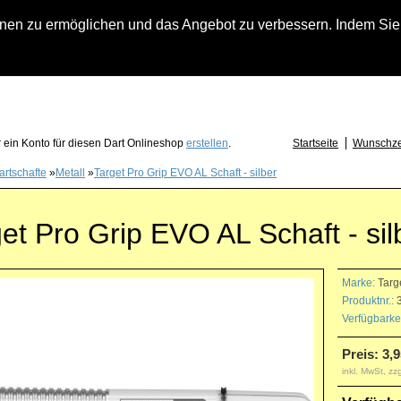
n zu ermöglichen und das Angebot zu verbessern. Indem Sie hi
fach an falls Sie Fragen zu Löwendart-Automaten, zu Darts oder Dartzubehör haben
 ein Konto für diesen Dart Onlineshop
erstellen
.
Startseite
Wunschzet
artschafte
»
Metall
»
Target Pro Grip EVO AL Schaft - silber
et Pro Grip EVO AL Schaft - sil
Marke:
Targ
Produktnr.:
3
Verfügbarkei
Preis: 3,9
inkl. MwSt, zz