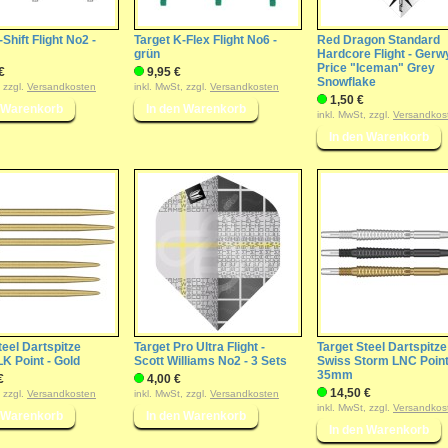
Shift Flight No2 -
Target K-Flex Flight No6 -
Red Dragon Standard
grün
Hardcore Flight - Gerw
Price "Iceman" Grey
€
9,95 €
Snowflake
, zzgl.
Versandkosten
inkl. MwSt, zzgl.
Versandkosten
1,50 €
inkl. MwSt, zzgl.
Versandkos
teel Dartspitze
Target Pro Ultra Flight -
Target Steel Dartspitze
K Point - Gold
Scott Williams No2 - 3 Sets
Swiss Storm LNC Point
35mm
€
4,00 €
14,50 €
, zzgl.
Versandkosten
inkl. MwSt, zzgl.
Versandkosten
inkl. MwSt, zzgl.
Versandkos