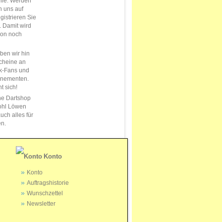
elle. Werden
n uns auf
istrieren Sie
s. Damit wird
ion noch
en wir hin
cheine an
k-Fans und
nnementen.
t sich!
ne Dartshop
ohl Löwen
uch alles für
en.
Konto
Konto
Auftragshistorie
Wunschzettel
Newsletter