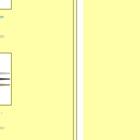
yn
ten
 -
ten