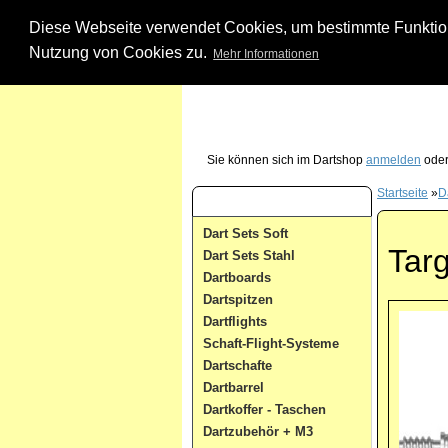
Diese Webseite verwendet Cookies, um bestimmte Funktione
Nutzung von Cookies zu.
Mehr Informationen
Unsere Dartshop Hotline - rufen Sie uns ein
Sie können sich im Dartshop
anmelden
oder
Startseite
»
D
Dart Kategorien
Dart Sets Soft
Targ
Dart Sets Stahl
Dartboards
Dartspitzen
Dartflights
Schaft-Flight-Systeme
Dartschafte
Dartbarrel
Dartkoffer - Taschen
Dartzubehör + M3