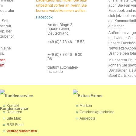
 mit über
Ladengeschäft. Rufen Sie bitte
uns an erster St
im
unbedingt vorher an, wenn Sie
auch Sie Fan vo
Reparatur
bei uns vorbeikommen wollen.
Facebook und reg
sich jetzt bei un
Facebook
 Seit
die Kommunikat
An der Binge 2
ben wir
einfacher.
09468 Geyer,
op, der
Außerdem vergeb
Deutschland
rtzubehör
und wieder Guts
+49 (0)3 73 46 - 15 52
unsere Faceboo
ch eine
Newsletter-Abo
us.
Dranbleiben lohn
+49 (0)3 73 46 - 9 30
06
enen
In unserem Onli
dem
können Sie sow
darts@automaten-
Dart kaufen als a
richter.de
Steel Darts kauf
Extras
Kontakt
Marken
Kundenservice
Retouren
Geschenkgutscheine
Site Map
Angebote
RSS Feed
Vertrag widerrufen