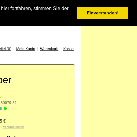
Warenkorb
er fortfahren, stimmen Sie der
Einverstanden!
0 Produkt(e) - 0,00 €
Deutsch
: +49 (0) 373 46 - 15 52
tel (0)
Mein Konto
Warenkorb
Kasse
ber
et
80079-81
t:
5 €
gl.
Versandkosten