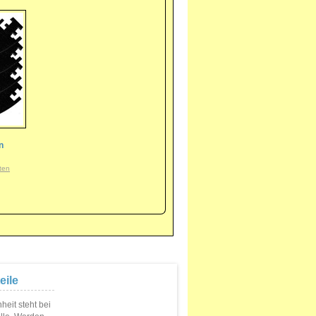
n
ten
eile
eit steht bei