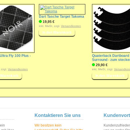
Dart Tasche Target Takoma
19,95 €
inkl. MwSt, zzgl.
Versandkosten
Ultra Fly 100 Plus -
Quaterback Dartboard
Surround - zum stecke
29,90 €
, zzgl.
Versandkosten
inkl. MwSt, zzgl.
Versandkos
Kontaktieren Sie uns
Kundenvort
 ein
Wir besitzen kein
Kundenzufriedenh