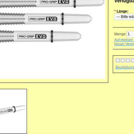
Verfügb
*
Länge:
Menge:
Auf meinen 
Neuer Vergl
Beurteilun