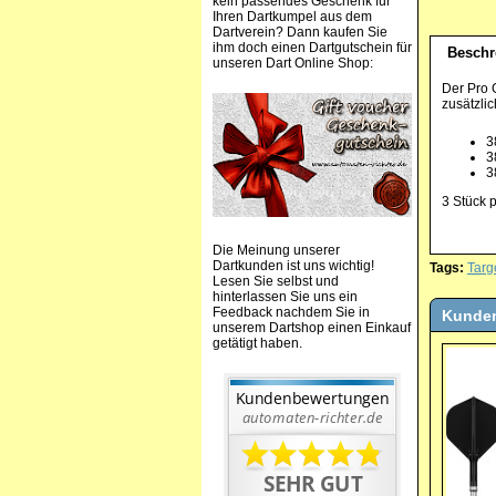
kein passendes Geschenk für
Ihren Dartkumpel aus dem
Dartverein? Dann kaufen Sie
ihm doch einen Dartgutschein für
Beschr
unseren Dart Online Shop:
Der Pro G
zusätzli
3
3
3
3 Stück p
Die Meinung unserer
Dartkunden ist uns wichtig!
Tags:
Targ
Lesen Sie selbst und
hinterlassen Sie uns ein
Feedback nachdem Sie in
Kunden
unserem Dartshop einen Einkauf
getätigt haben.