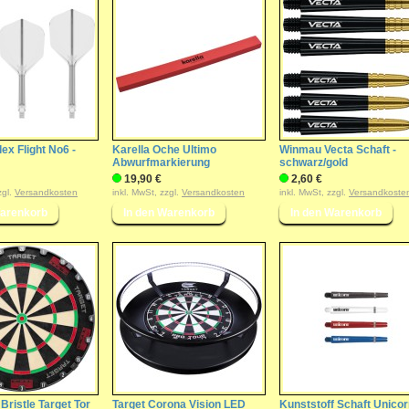
lex Flight No6 -
Karella Oche Ultimo
Winmau Vecta Schaft -
Abwurfmarkierung
schwarz/gold
19,90 €
2,60 €
zgl.
Versandkosten
inkl. MwSt, zzgl.
Versandkosten
inkl. MwSt, zzgl.
Versandkoste
Bristle Target Tor
Target Corona Vision LED
Kunststoff Schaft Unico