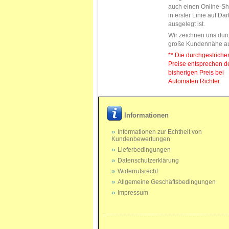
auch einen Online-Sh
in erster Linie auf Da
ausgelegt ist.
Wir zeichnen uns dur
große Kundennähe a
** Die durchgestrich
Preise entsprechen 
bisherigen Preis bei
Automaten Richter.
Informationen
Informationen zur Echtheit von
Kundenbewertungen
Lieferbedingungen
Datenschutzerklärung
Widerrufsrecht
Allgemeine Geschäftsbedingungen
Impressum