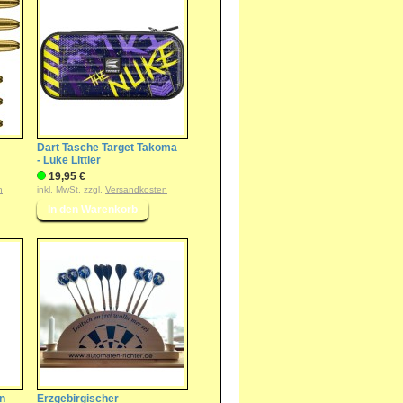
Dart Tasche Target Takoma
- Luke Littler
19,95 €
n
inkl. MwSt, zzgl.
Versandkosten
rn
Erzgebirgischer