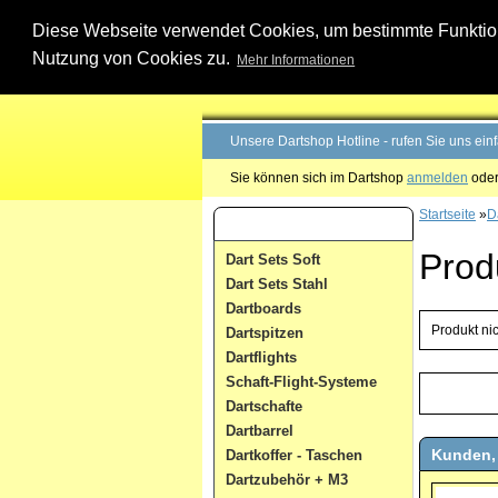
Diese Webseite verwendet Cookies, um bestimmte Funktione
Nutzung von Cookies zu.
Mehr Informationen
Unsere Dartshop Hotline - rufen Sie uns ein
Sie können sich im Dartshop
anmelden
oder
Startseite
»
D
Dart Kategorien
Prod
Dart Sets Soft
Dart Sets Stahl
Dartboards
Produkt ni
Dartspitzen
Dartflights
Schaft-Flight-Systeme
Dartschafte
Dartbarrel
Kunden, 
Dartkoffer - Taschen
Dartzubehör + M3