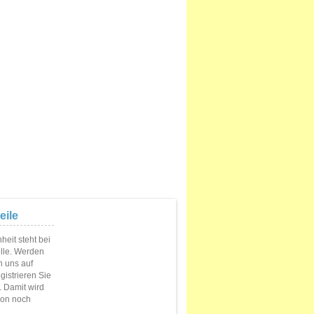
eile
eit steht bei
elle. Werden
n uns auf
istrieren Sie
s. Damit wird
ion noch