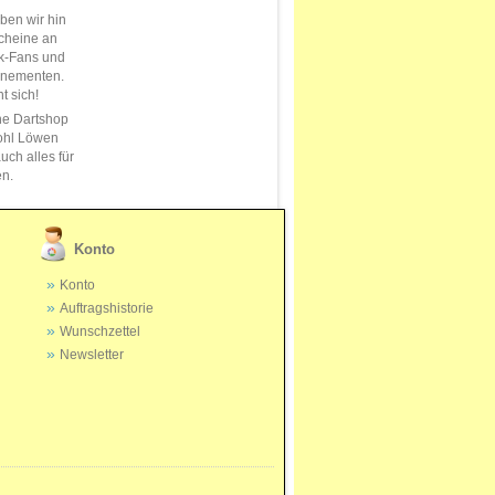
en wir hin
cheine an
k-Fans und
nnementen.
t sich!
ne Dartshop
ohl Löwen
uch alles für
en.
Konto
Konto
Auftragshistorie
Wunschzettel
Newsletter