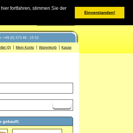
Warenkorb
er fortfahren, stimmen Sie der
Einverstanden!
0 Produkt(e) - 0,00 €
Deutsch
: +49 (0) 373 46 - 15 52
tel (0)
Mein Konto
Warenkorb
Kasse
Weiter
e gekauft: