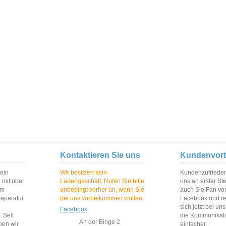
Kontaktieren Sie uns
Kundenvort
 ein
Wir besitzen kein
Kundenzufriedenh
 mit über
Ladengeschäft. Rufen Sie bitte
uns an erster St
im
unbedingt vorher an, wenn Sie
auch Sie Fan vo
Reparatur
bei uns vorbeikommen wollen.
Facebook und reg
sich jetzt bei un
Facebook
 Seit
die Kommunikat
An der Binge 2
ben wir
einfacher.