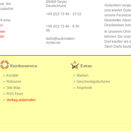
09468 Geyer,
op, der
Außerdem vergeb
Deutschland
rtzubehör
und wieder Guts
+49 (0)3 73 46 - 15 52
unsere Faceboo
ch eine
Newsletter-Abo
us.
Dranbleiben lohn
+49 (0)3 73 46 - 9 30
06
enen
In unserem Onli
dem
können Sie sow
darts@automaten-
Dart kaufen als a
richter.de
Steel Darts kauf
Kundenservice
Extras
Kontakt
Marken
Retouren
Geschenkgutscheine
Site Map
Angebote
RSS Feed
Vertrag widerrufen