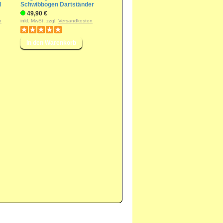
l
Schwibbogen Dartständer
49,90 €
n
inkl. MwSt, zzgl.
Versandkosten