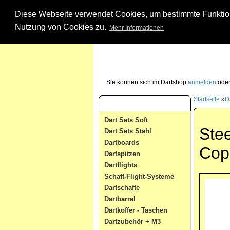
Diese Webseite verwendet Cookies, um bestimmte Funktione
Nutzung von Cookies zu.
Mehr Informationen
Unsere Dartshop Hotline - rufen Sie uns ein
Sie können sich im Dartshop
anmelden
oder
Startseite
»
D
Dart Kategorien
Dart Sets Soft
Stee
Dart Sets Stahl
Dartboards
Cop
Dartspitzen
Dartflights
Schaft-Flight-Systeme
Dartschafte
Dartbarrel
Dartkoffer - Taschen
Dartzubehör + M3