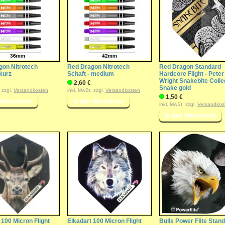
gon Nitrotech
Red Dragon Nitrotech
Red Dragon Standard
 kurz
Schaft - medium
Hardcore Flight - Peter
Wright Snakebite Coile
2,60 €
Snake gold
, zzgl.
Versandkosten
inkl. MwSt, zzgl.
Versandkosten
1,50 €
inkl. MwSt, zzgl.
Versandkos
 100 Micron Flight
Elkadart 100 Micron Flight
Bulls Power Flite Stand