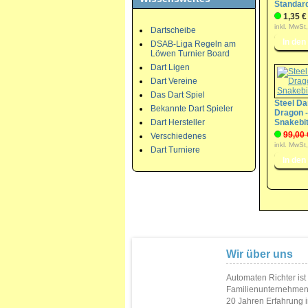
Standar
1,35 €
inkl. MwSt
Dartscheibe
DSAB-Liga Regeln am
Löwen Turnier Board
Dart Ligen
Dart Vereine
Das Dart Spiel
Steel Da
Bekannte Dart Spieler
Dragon -
Dart Hersteller
Snakebi
99,00 
Verschiedenes
inkl. MwSt
Dart Turniere
Wir über uns
Automaten Richter ist
Familienunternehmen
20 Jahren Erfahrung 