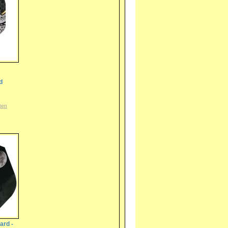
d
ten
ard -