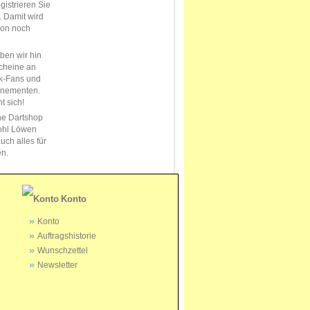
istrieren Sie
s. Damit wird
ion noch
en wir hin
cheine an
k-Fans und
nnementen.
t sich!
ne Dartshop
ohl Löwen
uch alles für
en.
Konto
Konto
Auftragshistorie
Wunschzettel
Newsletter