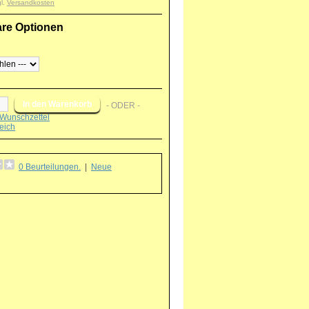
gl.
Versandkosten
are Optionen
- ODER -
Wunschzettel
eich
0 Beurteilungen.
|
Neue
g