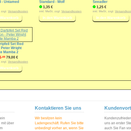
d - Untamed
Standard - Wolf
Seeadler
1,35 €
1,25 €
, zzgl.
Versandkosten
inkl. MwSt, zzgl.
Versandkosten
inkl. MwSt, zzgl.
Versandkos
rtpfeil Set Red
 Peter Wright
te Mamba 2
€ **
79,00 €
, zzgl.
Versandkosten
Kontaktieren Sie uns
Kundenvort
 ein
Wir besitzen kein
Kundenzufriedenh
 mit über
Ladengeschäft. Rufen Sie bitte
uns an erster St
im
unbedingt vorher an, wenn Sie
auch Sie Fan vo