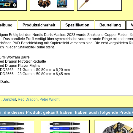
eibung
Produktsicherheit
Spezifikation
Beurteilung
tigem Erfolg bei den Nordic Darts Masters 2023 wurde Snakebite Copper Fusion für p
t. Das parallele Profil verfügt über symmetrische vordere runde Ringe mit mehreren 
hönen PVD-Beschichtung mit Kupfereffekt versehen sind. Die echt vergoldeten R
ich in jeder Snakebite-Reihe steht.
0 % Wolfram Barrel
ed Dragon Nitrotech-Schäfte
ed Dragon Player Flights
DD2565 – 21 Gramm, 50,80 mm x 6,20 mm
DD2566 – 23 Gramm, 50,80 mm x 6,45 mm
 Darts.
l
,
Dartpfeil
,
Red Dragon
,
Peter Wright
, die dieses Produkt gekauft haben, haben auch folgende Produk