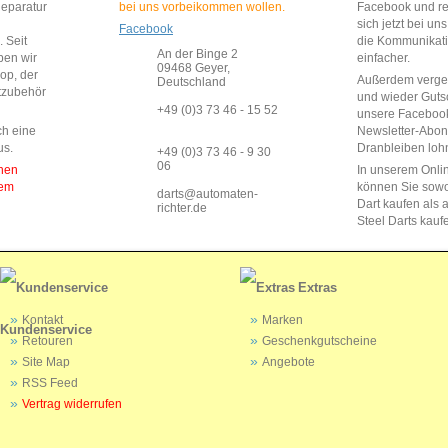
Reparatur
bei uns vorbeikommen wollen.
Facebook und reg
sich jetzt bei un
Facebook
 Seit
die Kommunikat
An der Binge 2
ben wir
einfacher.
09468 Geyer,
op, der
Außerdem vergeb
Deutschland
rtzubehör
und wieder Guts
+49 (0)3 73 46 - 15 52
unsere Faceboo
ch eine
Newsletter-Abo
us.
Dranbleiben lohn
+49 (0)3 73 46 - 9 30
06
enen
In unserem Onli
dem
können Sie sow
darts@automaten-
Dart kaufen als a
richter.de
Steel Darts kauf
Extras
Kontakt
Marken
Kundenservice
Retouren
Geschenkgutscheine
Site Map
Angebote
RSS Feed
Vertrag widerrufen