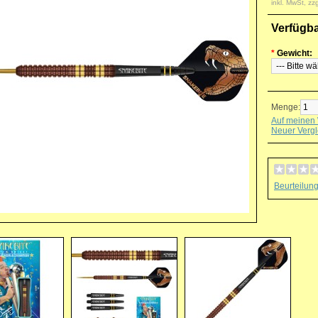
inkl. MwSt, zz
Verfügb
*
Gewicht:
Menge:
Auf meinen 
Neuer Vergl
Beurteilun