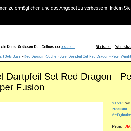
n zu ermöglichen und das Angebot zu verbessern. Indem Sie hi
fach an falls Sie Fragen zu Löwendart-Automaten, zu Darts oder Dartzubehör haben
 ein Konto für diesen Dart Onlineshop
erstellen
.
Startseite
Wunschzet
art Sets Stahl
»
Red Dragon
»
Suche
»
Steel Dartpfeil Set Red Dragon - Peter Wrig
l Dartpfeil Set Red Dragon - Pe
per Fusion
Marke:
Red
Produktnr.:
R
Verfügbarkei
Preis:
79,