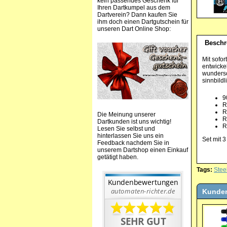
kein passendes Geschenk für
Ihren Dartkumpel aus dem
Dartverein? Dann kaufen Sie
ihm doch einen Dartgutschein für
unseren Dart Online Shop:
Beschr
Mit sofor
entwickel
wundersc
sinnbildl
9
R
R
Die Meinung unserer
R
Dartkunden ist uns wichtig!
R
Lesen Sie selbst und
hinterlassen Sie uns ein
Set mit 3
Feedback nachdem Sie in
unserem Dartshop einen Einkauf
getätigt haben.
Tags:
Stee
Kunden