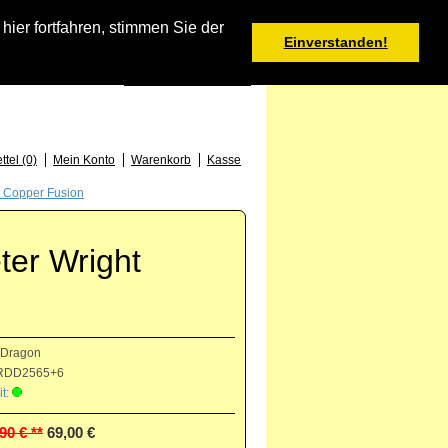
Warenkorb
er fortfahren, stimmen Sie der
Einverstanden!
0 Produkt(e) - 0,00 €
Deutsch
: +49 (0) 373 46 - 15 52
tel (0)
Mein Konto
Warenkorb
Kasse
ht Copper Fusion
ter Wright
 Dragon
DD2565+6
t:
90 € **
69,00 €