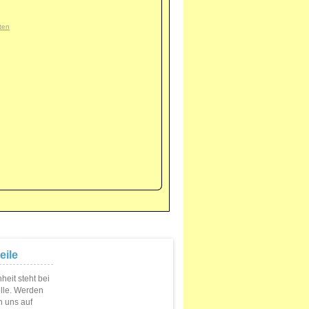
ten
eile
eit steht bei
elle. Werden
n uns auf