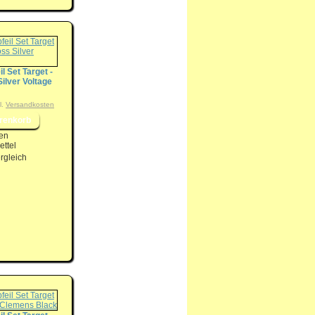
il Set Target -
ilver Voltage
l.
Versandkosten
en
ttel
rgleich