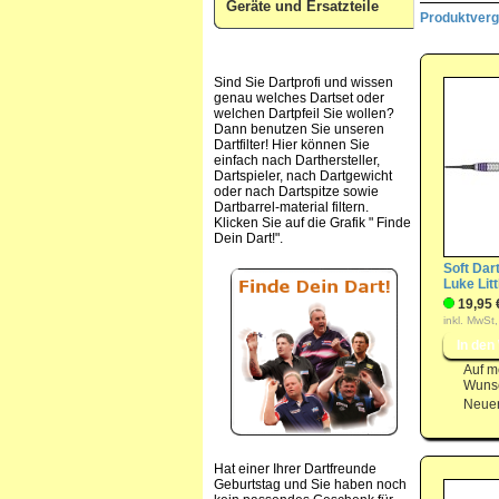
Geräte und Ersatzteile
Produktvergl
Sind Sie Dartprofi und wissen
genau welches Dartset oder
welchen Dartpfeil Sie wollen?
Dann benutzen Sie unseren
Dartfilter! Hier können Sie
einfach nach Darthersteller,
Dartspieler, nach Dartgewicht
oder nach Dartspitze sowie
Dartbarrel-material filtern.
Klicken Sie auf die Grafik " Finde
Dein Dart!".
Soft Dart
Luke Lit
19,95 
inkl. MwSt,
Auf m
Wunsc
Neuer
Hat einer Ihrer Dartfreunde
Geburtstag und Sie haben noch