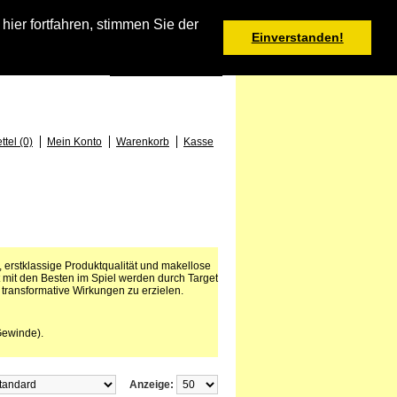
Warenkorb
er fortfahren, stimmen Sie der
Einverstanden!
0 Produkt(e) - 0,00 €
Deutsch
: +49 (0) 373 46 - 15 52
tel (0)
Mein Konto
Warenkorb
Kasse
n, erstklassige Produktqualität und makellose
mit den Besten im Spiel werden durch Target
 transformative Wirkungen zu erzielen.
Gewinde).
Anzeige: