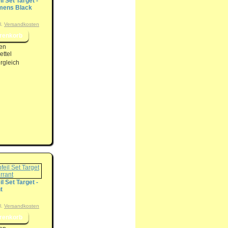
il Set Target -
emens Black
l.
Versandkosten
en
ttel
rgleich
il Set Target -
t
l.
Versandkosten