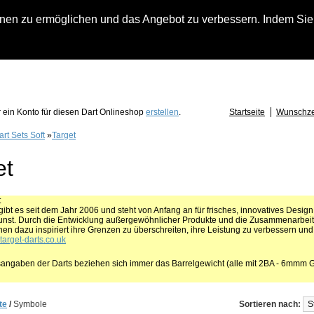
n zu ermöglichen und das Angebot zu verbessern. Indem Sie hi
fach an falls Sie Fragen zu Löwendart-Automaten, zu Darts oder Dartzubehör haben
 ein Konto für diesen Dart Onlineshop
erstellen
.
Startseite
Wunschzet
art Sets Soft
»
Target
et
:
gibt es seit dem Jahr 2006 und steht von Anfang an für frisches, innovatives Desig
st. Durch die Entwicklung außergewöhnlicher Produkte und die Zusammenarbeit 
en dazu inspiriert ihre Grenzen zu überschreiten, ihre Leistung zu verbessern und
arget-darts.co.uk
angaben der Darts beziehen sich immer das Barrelgewicht (alle mit 2BA - 6mmm 
te
/
Symbole
Sortieren nach: