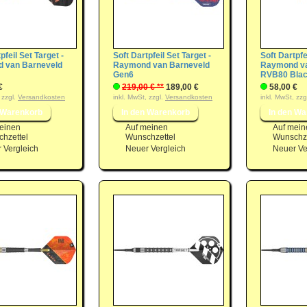
pfeil Set Target -
Soft Dartpfeil Set Target -
Soft Dartpfe
 van Barneveld
Raymond van Barneveld
Raymond va
Gen6
RVB80 Blac
€
219,00 € **
189,00 €
58,00 €
 zzgl.
Versandkosten
inkl. MwSt, zzgl.
Versandkosten
inkl. MwSt, zzg
einen
Auf meinen
Auf mein
hzettel
Wunschzettel
Wunschze
 Vergleich
Neuer Vergleich
Neuer Ve