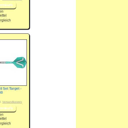
en
ttel
rgleich
il Set Target -
80
l.
Versandkosten
en
ttel
rgleich