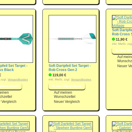
Soft Dartpfe
Rob Cross S
11,90 €
inkl. MwSt, zzg
Auf mein
Wunschze
pfeil Set Target -
Soft Dartpfeil Set Target -
Neuer Ve
ss Black
Rob Cross Gen 2
€
119,00 €
 zzgl.
Versandkosten
inkl. MwSt, zzgl.
Versandkosten
einen
Auf meinen
hzettel
Wunschzettel
 Vergleich
Neuer Vergleich