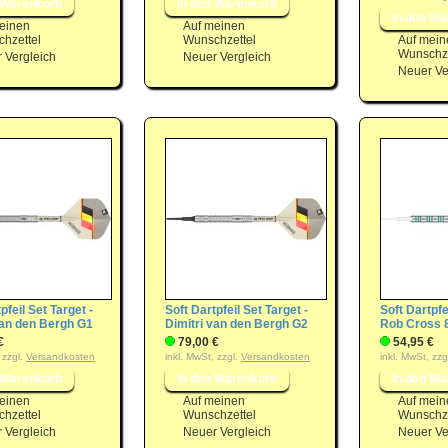
einen
Auf meinen
hzettel
Wunschzettel
Auf mein
Wunschze
 Vergleich
Neuer Vergleich
Neuer Ve
pfeil Set Target -
Soft Dartpfeil Set Target -
Soft Dartpfe
van den Bergh G1
Dimitri van den Bergh G2
Rob Cross 
€
79,00 €
54,95 €
 zzgl.
Versandkosten
inkl. MwSt, zzgl.
Versandkosten
inkl. MwSt, zzg
einen
Auf meinen
Auf mein
hzettel
Wunschzettel
Wunschze
 Vergleich
Neuer Vergleich
Neuer Ve