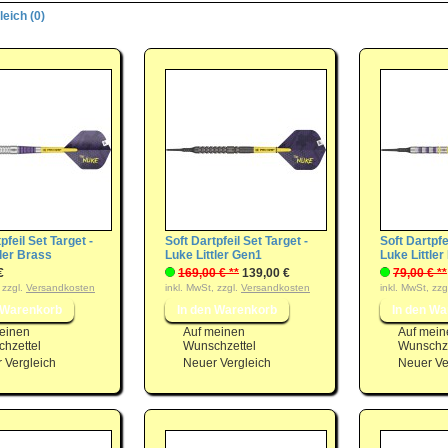
eich (0)
pfeil Set Target -
Soft Dartpfeil Set Target -
Soft Dartpfe
tler Brass
Luke Littler Gen1
Luke Littler
€
169,00 € **
139,00 €
79,00 € **
 zzgl.
Versandkosten
inkl. MwSt, zzgl.
Versandkosten
inkl. MwSt, zzg
einen
Auf meinen
Auf mein
hzettel
Wunschzettel
Wunschze
 Vergleich
Neuer Vergleich
Neuer Ve