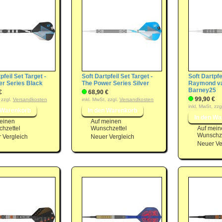
pfeil Set Target -
Soft Dartpfeil Set Target -
Soft Dartpfe
r Series Black
The Power Series Silver
Raymond va
Barney25
€
68,90 €
99,90 €
 zzgl.
Versandkosten
inkl. MwSt, zzgl.
Versandkosten
inkl. MwSt, zzg
einen
Auf meinen
hzettel
Wunschzettel
Auf mein
Wunschze
 Vergleich
Neuer Vergleich
Neuer Ve