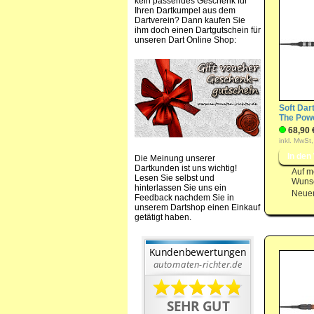
kein passendes Geschenk für
Ihren Dartkumpel aus dem
Dartverein? Dann kaufen Sie
ihm doch einen Dartgutschein für
unseren Dart Online Shop:
Soft Dart
The Powe
68,90 
inkl. MwSt,
Die Meinung unserer
Dartkunden ist uns wichtig!
Auf m
Lesen Sie selbst und
Wunsc
hinterlassen Sie uns ein
Neuer
Feedback nachdem Sie in
unserem Dartshop einen Einkauf
getätigt haben.