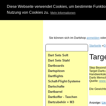
Diese Webseite verwendet Cookies, um bestimmte Funktione
Nutzung von Cookies zu.
Mehr Informationen
Unsere Dartshop Hotline - rufen Sie uns ein
Sie können sich im Dartshop
anmelden
oder
Startseite
»
D
Dart Kategorien
Targ
Dart Sets Soft
Dart Sets Stahl
Dartboards
Step Beyond
Dartspitzen
Target Darts 
Handwerkskun
Dartflights
Darts Mensch
Quelle:
www.t
Schaft-Flight-Systeme
Dartschafte
Die Gewichts
Dartbarrel
Dartkoffer - Taschen
Dartzubehör + M3
Anzeige:
Lis