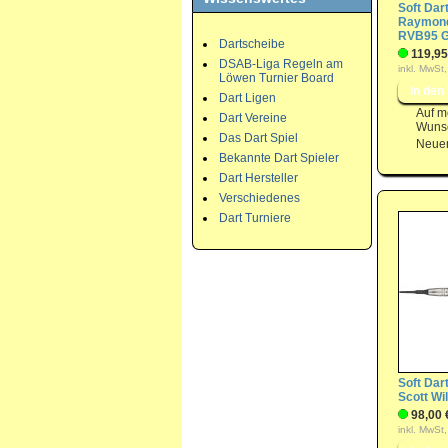
Soft Dart
Raymond
RVB95 G
Dartscheibe
119,95
DSAB-Liga Regeln am
inkl. MwSt,
Löwen Turnier Board
Dart Ligen
Auf m
Dart Vereine
Wunsc
Das Dart Spiel
Neuer
Bekannte Dart Spieler
Dart Hersteller
Verschiedenes
Dart Turniere
Soft Dart
Scott Wi
98,00 
inkl. MwSt,