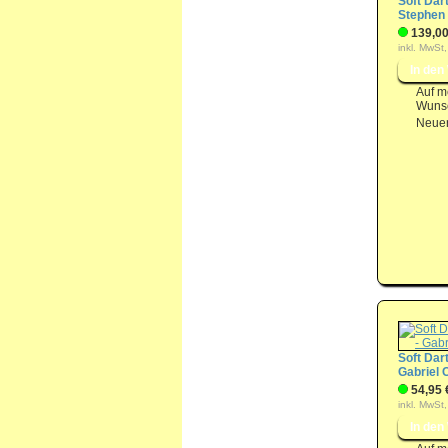
Soft Dart
Stephen
139,00
inkl. MwSt,
Auf m
Wunsc
Neuer
Soft Dart
Gabriel 
54,95 
inkl. MwSt,