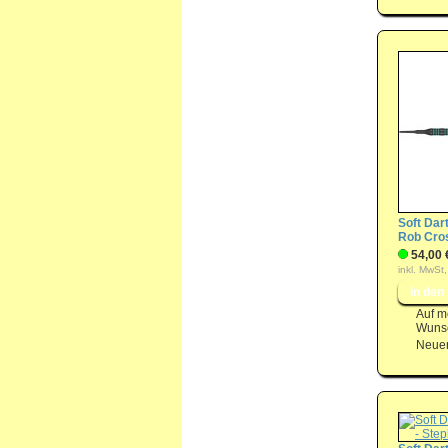
Soft Dart
Rob Cro
54,00 
inkl. MwSt,
Auf m
Wunsc
Neuer