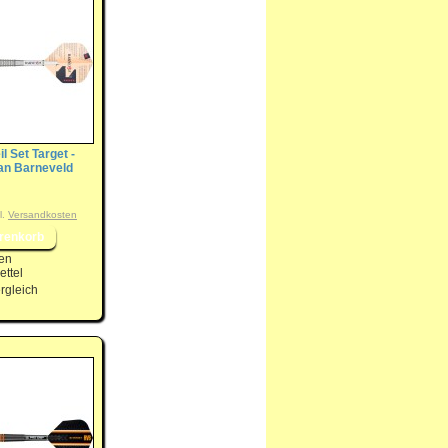
il Set Target -
n Barneveld
l.
Versandkosten
en
ttel
rgleich