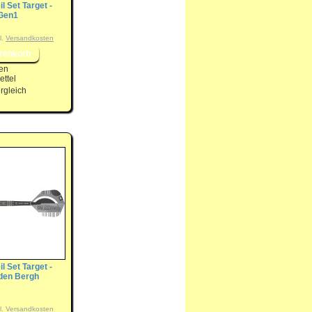
il Set Target -
Gen1
l.
Versandkosten
en
ttel
rgleich
il Set Target -
 den Bergh
l.
Versandkosten