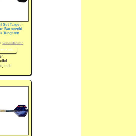
il Set Target -
n Barneveld
k Tungsten
l.
Versandkosten
en
ttel
rgleich