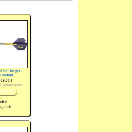
il Set Target -
 Loadout
69,00 €
l.
Versandkosten
en
ttel
rgleich