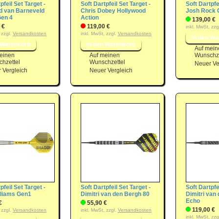
pfeil Set Target -
Soft Dartpfeil Set Target -
Soft Dartpfe
 van Barneveld
Chris Dobey Hollywood
Josh Rock 
en 4
Action
139,00 €
 €
119,00 €
inkl. MwSt, zzg
 zzgl.
Versandkosten
inkl. MwSt, zzgl.
Versandkosten
Auf mein
einen
Auf meinen
Wunschze
hzettel
Wunschzettel
Neuer Ve
 Vergleich
Neuer Vergleich
pfeil Set Target -
Soft Dartpfeil Set Target -
Soft Dartpfe
lliams Gen1
Dimitri van den Bergh 80
Dimitri van
Echo
€
55,90 €
119,00 €
 zzgl.
Versandkosten
inkl. MwSt, zzgl.
Versandkosten
inkl. MwSt, zzg