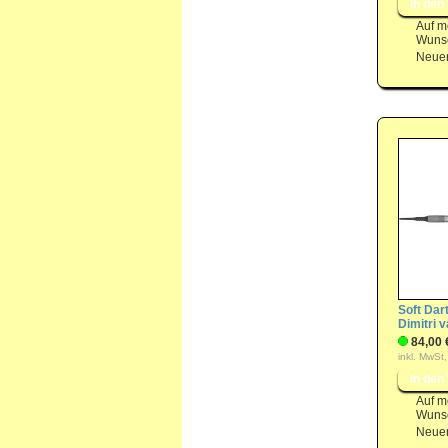
Auf m
Wunsc
Neuer
Soft Dart
Dimitri 
84,00 
inkl. MwSt,
Auf m
Wunsc
Neuer