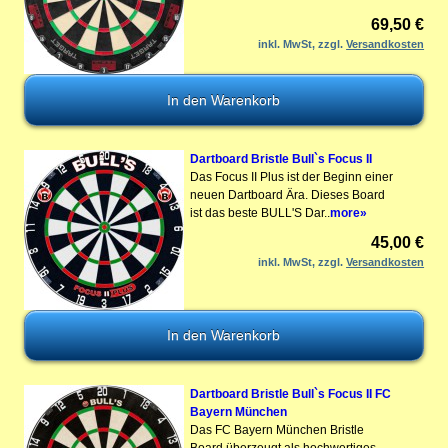
69,50 €
inkl. MwSt, zzgl.
Versandkosten
Dartboard Bristle Bull`s Focus II
Das Focus II Plus ist der Beginn einer
neuen Dartboard Ära. Dieses Board
ist das beste BULL'S Dar..
more»
45,00 €
inkl. MwSt, zzgl.
Versandkosten
Dartboard Bristle Bull`s Focus II FC
Bayern München
Das FC Bayern München Bristle