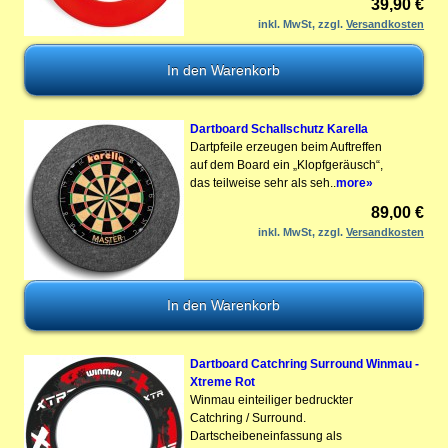
39,90 €
inkl. MwSt, zzgl.
Versandkosten
Dartboard Schallschutz Karella
Dartpfeile erzeugen beim Auftreffen
auf dem Board ein „Klopfgeräusch“,
das teilweise sehr als seh..
more»
89,00 €
inkl. MwSt, zzgl.
Versandkosten
Dartboard Catchring Surround Winmau -
Xtreme Rot
Winmau einteiliger bedruckter
Catchring / Surround.
Dartscheibeneinfassung als