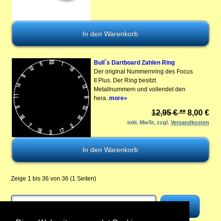
Bull`s Dartboard Zahlen Ring
Der original Nummernring des Focus
II Plus. Der Ring besitzt
Metallnummern und vollendet den
hera..
more»
12,95 € **
8,00 €
inkl. MwSt, zzgl.
Versandkosten
Zeige 1 bis 36 von 36 (1 Seiten)