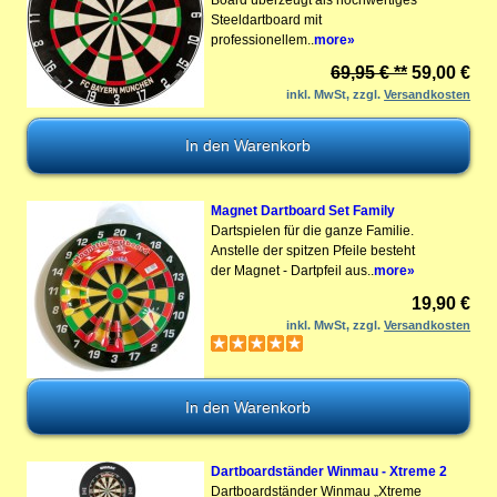
Board überzeugt als hochwertiges
Steeldartboard mit
professionellem..
more»
69,95 € **
59,00 €
inkl. MwSt, zzgl.
Versandkosten
Magnet Dartboard Set Family
Dartspielen für die ganze Familie.
Anstelle der spitzen Pfeile besteht
der Magnet - Dartpfeil aus..
more»
19,90 €
inkl. MwSt, zzgl.
Versandkosten
Dartboardständer Winmau - Xtreme 2
Dartboardständer Winmau „Xtreme