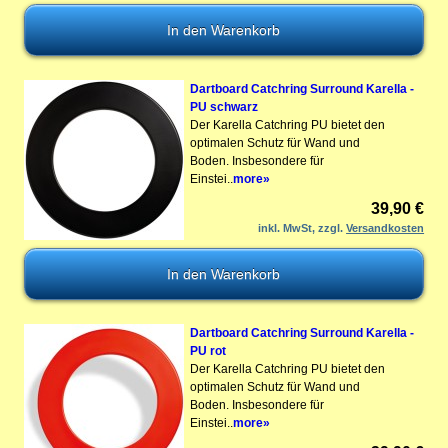
Dartboard Catchring Surround Karella -
PU schwarz
Der Karella Catchring PU bietet den
optimalen Schutz für Wand und
Boden. Insbesondere für
Einstei..
more»
39,90 €
inkl. MwSt, zzgl.
Versandkosten
Dartboard Catchring Surround Karella -
PU rot
Der Karella Catchring PU bietet den
optimalen Schutz für Wand und
Boden. Insbesondere für
Einstei..
more»