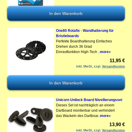
One80 Rotafix - Wandhalterung für
Bristleboards
Perfekte Boardhalterung Einfaches
Drehen durch 36 Grad
Einrastfunktion High-Tech ..
more»
11,95 €
inkl. MwSt, zzgl.
Versandkosten
Unicorn Unilock Board Nivellierungsset
Dieses Set ist nachträglich an einem
Dartboard montierbar und verhindert
das Wackeln des Dartboar..
more»
13,90 €
inkl. MwSt, zzgl.
Versandkosten