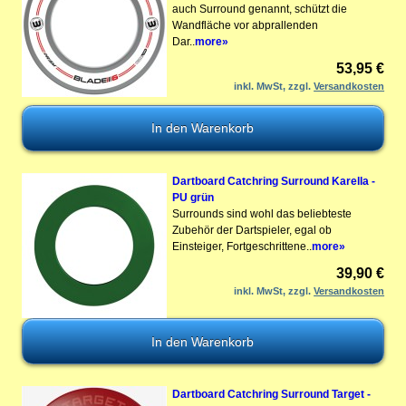
auch Surround genannt, schützt die
Wandfläche vor abprallenden
Dar..
more»
53,95 €
inkl. MwSt, zzgl.
Versandkosten
Dartboard Catchring Surround Karella -
PU grün
Surrounds sind wohl das beliebteste
Zubehör der Dartspieler, egal ob
Einsteiger, Fortgeschrittene..
more»
39,90 €
inkl. MwSt, zzgl.
Versandkosten
Dartboard Catchring Surround Target -