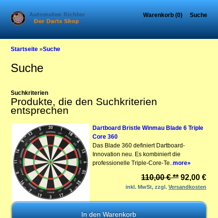
Warenkorb (0)
Suche
Startseite
»
Suche
Suche
Suchkriterien
Produkte, die den Suchkriterien
entsprechen
Dartboard Bristle Winmau Blade 6 Triple
Core 360
Das Blade 360 definiert Dartboard-
Innovation neu. Es kombiniert die
professionelle Triple-Core-Te..
more»
110,00 € **
92,00 €
inkl. MwSt, zzgl.
Versandkosten