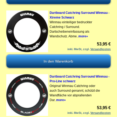
Dartboard Catchring Surround Winmau -
Xtreme Schwarz
Winmau einteiliger bedruckter
Catchring / Surround.
Dartscheibeneinfassung als
Wandschutz. Abme..
more»
53,95 €
inkl. MwSt, zzgl.
Versandkosten
Dartboard Catchring Surround Winmau -
Pro-Line schwarz
Original Winmau Catchring oder
auch Surround genannt, schützt die
Wandfläche vor abprallenden
Dar..
more»
53,95 €
inkl. MwSt, zzgl.
Versandkosten