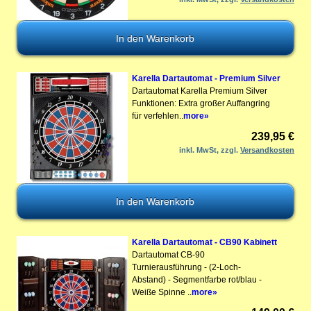
Karella Dartautomat - Premium Silver
Dartautomat Karella Premium Silver
Funktionen: Extra großer Auffangring
für verfehlen..
more»
239,95 €
inkl. MwSt, zzgl.
Versandkosten
Karella Dartautomat - CB90 Kabinett
Dartautomat CB-90
Turnierausführung - (2-Loch-
Abstand) - Segmentfarbe rot/blau -
Weiße Spinne ..
more»