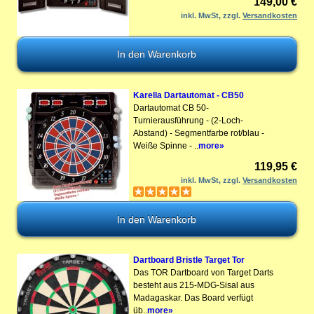
149,00 €
inkl. MwSt, zzgl.
Versandkosten
Karella Dartautomat - CB50
Dartautomat CB 50-
Turnierausführung - (2-Loch-
Abstand) - Segmentfarbe rot/blau -
Weiße Spinne - ..
more»
119,95 €
inkl. MwSt, zzgl.
Versandkosten
Dartboard Bristle Target Tor
Das TOR Dartboard von Target Darts
besteht aus 215-MDG-Sisal aus
Madagaskar. Das Board verfügt
üb..
more»