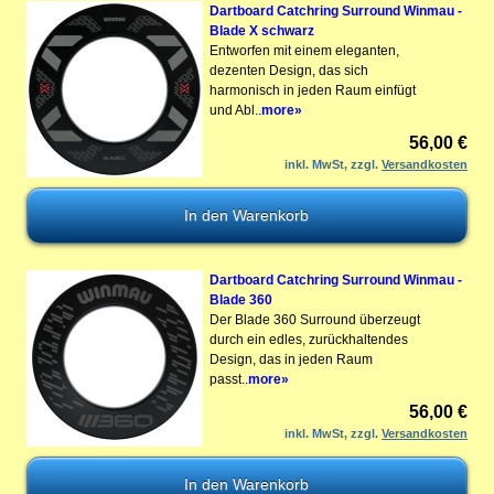
Dartboard Catchring Surround Winmau -
Blade X schwarz
Entworfen mit einem eleganten,
dezenten Design, das sich
harmonisch in jeden Raum einfügt
und Abl..
more»
56,00 €
inkl. MwSt, zzgl.
Versandkosten
Dartboard Catchring Surround Winmau -
Blade 360
Der Blade 360 Surround überzeugt
durch ein edles, zurückhaltendes
Design, das in jeden Raum
passt..
more»
56,00 €
inkl. MwSt, zzgl.
Versandkosten