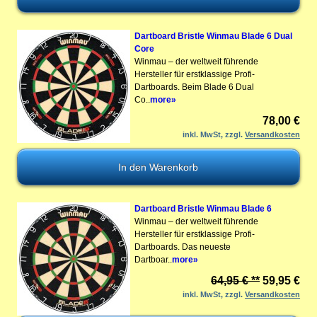
Dartboard Bristle Winmau Blade 6 Dual
Core
Winmau – der weltweit führende
Hersteller für erstklassige Profi-
Dartboards. Beim Blade 6 Dual
Co..
more»
78,00 €
inkl. MwSt, zzgl.
Versandkosten
Dartboard Bristle Winmau Blade 6
Winmau – der weltweit führende
Hersteller für erstklassige Profi-
Dartboards. Das neueste
Dartboar..
more»
64,95 € **
59,95 €
inkl. MwSt, zzgl.
Versandkosten