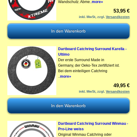
Wandschutz. Abme..
more»
53,95 €
inkl. MwSt, zzgl.
Versandkosten
Dartboard Catchring Surround Karella -
Ultimo
Der erste Surround Made in
Germany, der Oeko-Tex zertifiziert ist.
Bei dem einteiligen Catchring
..
more»
49,95 €
inkl. MwSt, zzgl.
Versandkosten
Dartboard Catchring Surround Winmau -
Pro-Line weiss
Original Winmau Catchring oder