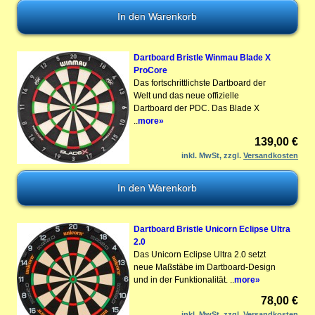
Dartboard Bristle Winmau Blade X
ProCore
Das fortschrittlichste Dartboard der
Welt und das neue offizielle
Dartboard der PDC. Das Blade X
..
more»
139,00 €
inkl. MwSt, zzgl.
Versandkosten
Dartboard Bristle Unicorn Eclipse Ultra
2.0
Das Unicorn Eclipse Ultra 2.0 setzt
neue Maßstäbe im Dartboard-Design
und in der Funktionalität. ..
more»
78,00 €
inkl. MwSt, zzgl.
Versandkosten