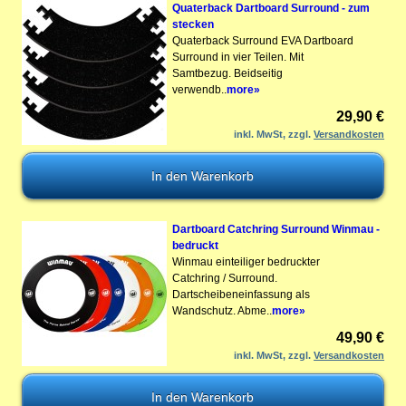
Quaterback Dartboard Surround - zum
stecken
Quaterback Surround EVA Dartboard
Surround in vier Teilen. Mit
Samtbezug. Beidseitig
verwendb..
more»
29,90 €
inkl. MwSt, zzgl.
Versandkosten
Dartboard Catchring Surround Winmau -
bedruckt
Winmau einteiliger bedruckter
Catchring / Surround.
Dartscheibeneinfassung als
Wandschutz. Abme..
more»
49,90 €
inkl. MwSt, zzgl.
Versandkosten