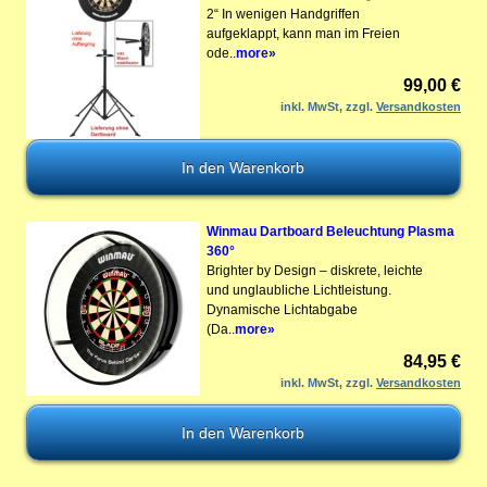
2“ In wenigen Handgriffen
aufgeklappt, kann man im Freien
ode..
more»
99,00 €
inkl. MwSt, zzgl.
Versandkosten
Winmau Dartboard Beleuchtung Plasma
360°
Brighter by Design – diskrete, leichte
und unglaubliche Lichtleistung.
Dynamische Lichtabgabe
(Da..
more»
84,95 €
inkl. MwSt, zzgl.
Versandkosten