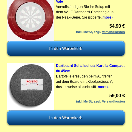
Vale
Vervollständigen Sie Ihr Setup mit
dem VALE Dartboard-Catchring aus
der Peak-Serie. Sie ist perfe..
more»
54,90 €
inkl. MwSt, zzgl.
Versandkosten
Dartboard Schallschutz Karella Compact
du 45cm
Dartpfeile erzeugen beim Auftreffen
auf dem Board ein „Klopfgeräusch“,
das teilweise als sehr stö..
more»
59,00 €
inkl. MwSt, zzgl.
Versandkosten