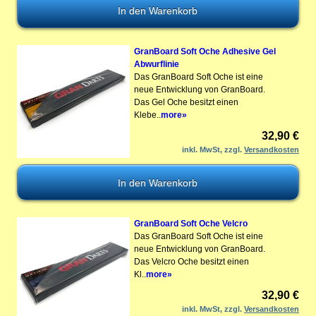
GranBoard Soft Oche Adhesive Gel
Abwurflinie
Das GranBoard Soft Oche ist eine
neue Entwicklung von GranBoard.
Das Gel Oche besitzt einen
Klebe..
more»
32,90 €
inkl. MwSt, zzgl.
Versandkosten
GranBoard Soft Oche Velcro
Das GranBoard Soft Oche ist eine
neue Entwicklung von GranBoard.
Das Velcro Oche besitzt einen
Kl..
more»
32,90 €
inkl. MwSt, zzgl.
Versandkosten