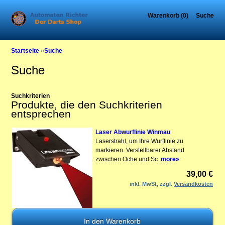
Warenkorb (0)
Suche
Startseite
»
Suche
Suche
Suchkriterien
Produkte, die den Suchkriterien
entsprechen
Laser Abwurflinie Winmau
Laserstrahl, um Ihre Wurflinie zu
markieren. Verstellbarer Abstand
zwischen Oche und Sc..
more»
39,00 €
inkl. MwSt, zzgl.
Versandkosten