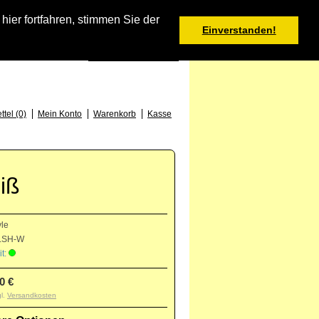
Warenkorb
er fortfahren, stimmen Sie der
Einverstanden!
0 Produkt(e) - 0,00 €
Deutsch
: +49 (0) 373 46 - 15 52
tel (0)
Mein Konto
Warenkorb
Kasse
iß
yle
LSH-W
t:
0 €
gl.
Versandkosten