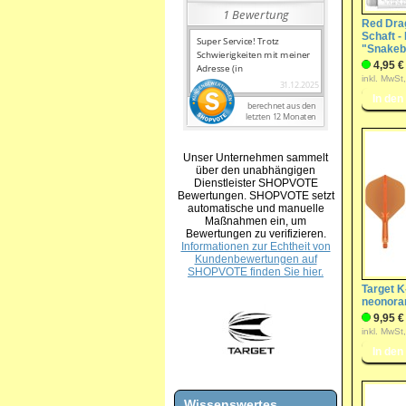
Red Dra
Schaft -
"Snakebi
4,95 €
inkl. MwSt
Unser Unternehmen sammelt
über den unabhängigen
Dienstleister SHOPVOTE
Bewertungen. SHOPVOTE setzt
automatische und manuelle
Maßnahmen ein, um
Bewertungen zu verifizieren.
Informationen zur Echtheit von
Kundenbewertungen auf
SHOPVOTE finden Sie hier.
Target K
neonora
9,95 €
inkl. MwSt
Wissenswertes