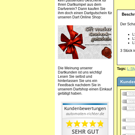
kein passendes Geschenk für
Ihren Dartkumpel aus dem
Dartverein? Dann kaufen Sie
ihm doch einen Dartgutschein für
Beschr
unseren Dart Online Shop:
Der Schaf
L
L
L
3 Stück i
Die Meinung unserer
Tags:
L-St
Dartkunden ist uns wichtig!
Lesen Sie selbst und
hinterlassen Sie uns ein
Kunden
Feedback nachdem Sie in
unserem Dartshop einen Einkauf
getätigt haben.