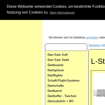
Diese Webseite verwendet Cookies, um bestimmte Funktione
Nutzung von Cookies zu.
Mehr Informationen
Unsere Dartshop Hotline - rufen Sie uns ein
Sie können sich im Dartshop
anmelden
oder
Startseite
»
M
Dart Kategorien
Dart Sets Soft
L-St
Dart Sets Stahl
Dartboards
Dartspitzen
Dartflights
Schaft-Flight-Systeme
Dartschafte
Dartbarrel
Dartkoffer - Taschen
Dartzubehör + M3