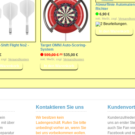
Abwurflinie Automaten
Richter
6,90 €
inkl. MwSt, zzgl.
Versandkos
Shift Flight No2 -
Target OMNI Auto-Scoring-
System
€
599,00 € **
535,00 €
, zzgl.
Versandkosten
inkl. MwSt, zzgl.
Versandkosten
Kontaktieren Sie uns
Kundenvort
 ein
Wir besitzen kein
Kundenzufriedenh
 mit über
Ladengeschäft. Rufen Sie bitte
uns an erster St
im
unbedingt vorher an, wenn Sie
auch Sie Fan vo
Reparatur
bei uns vorbeikommen wollen.
Facebook und reg