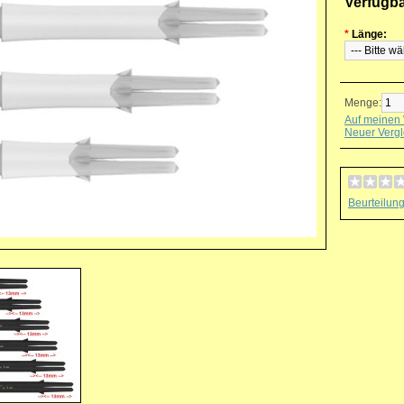
Verfügb
*
Länge:
Menge:
Auf meinen 
Neuer Vergl
Beurteilun