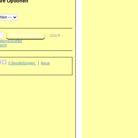
are Optionen
- ODER -
Wunschzettel
eich
0 Beurteilungen.
|
Neue
g