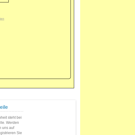
ten
eile
eit steht bei
elle. Werden
n uns auf
istrieren Sie