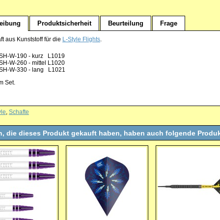
eibung
Produktsicherheit
Beurteilung
Frage
t aus Kunststoff für die
L-Style Flights
.
SH-W-190 - kurz L1019
SH-W-260 - mittel L1020
SH-W-330 - lang L1021
m Set.
yle
,
Schafte
, die dieses Produkt gekauft haben, haben auch folgende Produk