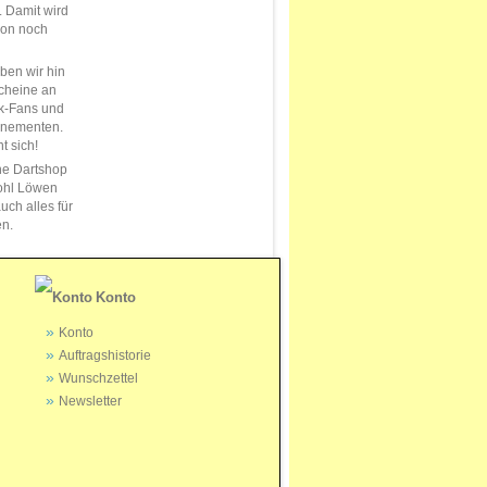
s. Damit wird
ion noch
en wir hin
cheine an
k-Fans und
nnementen.
t sich!
ne Dartshop
ohl Löwen
uch alles für
en.
Konto
Konto
Auftragshistorie
Wunschzettel
Newsletter