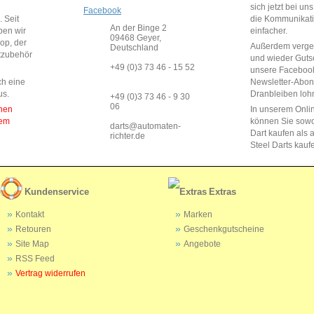
sich jetzt bei un
Facebook
 Seit
die Kommunikat
An der Binge 2
ben wir
einfacher.
09468 Geyer,
op, der
Außerdem vergeb
Deutschland
rtzubehör
und wieder Guts
+49 (0)3 73 46 - 15 52
unsere Faceboo
ch eine
Newsletter-Abo
us.
Dranbleiben lohn
+49 (0)3 73 46 - 9 30
06
enen
In unserem Onli
dem
können Sie sow
darts@automaten-
Dart kaufen als a
richter.de
Steel Darts kauf
Kundenservice
Extras
Kontakt
Marken
Retouren
Geschenkgutscheine
Site Map
Angebote
RSS Feed
Vertrag widerrufen