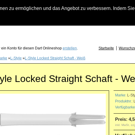
n zu ermöglichen und das Angebot zu verbessern. Indem Sie hi
fach an falls Sie Fragen zu Löwendart-Automaten, zu Darts oder Dartzubehör haben
 ein Konto für diesen Dart Onlineshop
erstellen
.
Startseite
Wunschzet
arke
»
L-Style
»
L-Style Locked Straight Schaft - Weiß
yle Locked Straight Schaft - We
Marke:
L-St
Produktnr.:
Verfügbarkei
Preis: 4,5
inkl. MwSt, zz