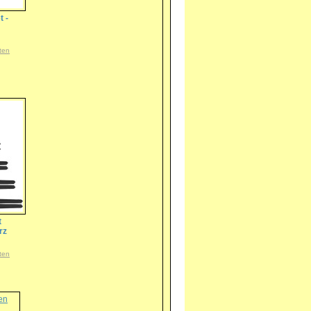
t -
ten
t
rz
ten