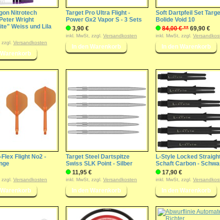
gon Nitrotech
Target Pro Ultra Flight -
Soft Dartpfeil Set Targe
 Peter Wright
Power Gx2 Vapor S - 3 Sets
Bolide Void 10
te" Weiss und Lila
3,90 €
84,00 € **
69,90 €
inkl. MwSt, zzgl.
Versandkosten
inkl. MwSt, zzgl.
Versandkos
, zzgl.
Versandkosten
-Flex Flight No2 -
Target Steel Dartspitze
L-Style Locked Straigh
nge
Swiss SLK Point - Silber
Schaft Carbon - Schwa
11,95 €
17,90 €
, zzgl.
Versandkosten
inkl. MwSt, zzgl.
Versandkosten
inkl. MwSt, zzgl.
Versandkos