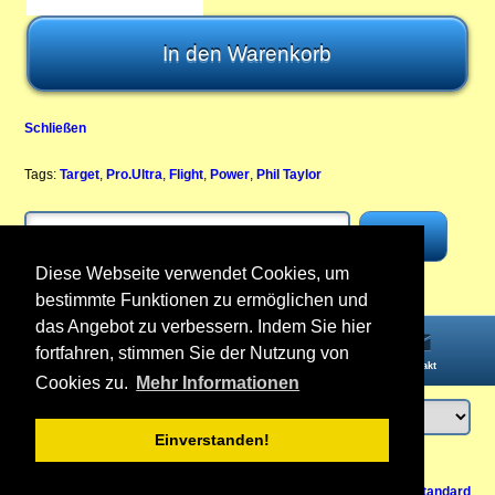
Schließen
Tags:
Target
,
Pro.Ultra
,
Flight
,
Power
,
Phil Taylor
Diese Webseite verwendet Cookies, um
bestimmte Funktionen zu ermöglichen und
das Angebot zu verbessern. Indem Sie hier
fortfahren, stimmen Sie der Nutzung von
Startseite
Informationen
Konto
Kontakt
Cookies zu.
Mehr Informationen
Einverstanden!
Anmelden
oder
Konto erstellen
Zurück nach oben
Vertrag widerrufen
Ansicht Mobil /
Standard