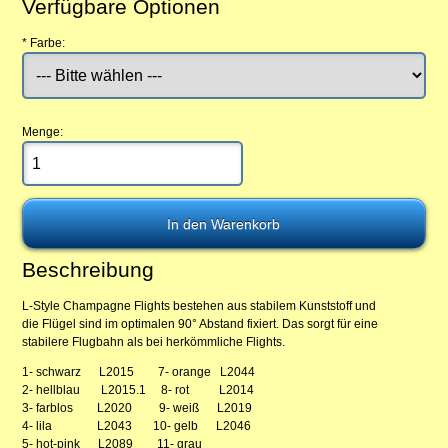
Verfügbare Optionen
*
Farbe:
Menge:
Beschreibung
L-Style Champagne Flights bestehen aus stabilem Kunststoff und
die Flügel sind im optimalen 90° Abstand fixiert. Das sorgt für eine
stabilere Flugbahn als bei herkömmliche Flights.
1- schwarz L2015 7- orange L2044
2- hellblau L2015.1 8- rot L2014
3- farblos L2020 9- weiß L2019
4- lila L2043 10- gelb L2046
5- hot-pink L2089 11- grau