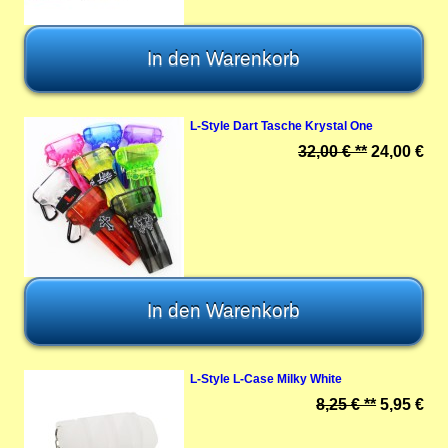
L-Style Dart Tasche Krystal One
32,00 € **
24,00 €
L-Style L-Case Milky White
8,25 € **
5,95 €