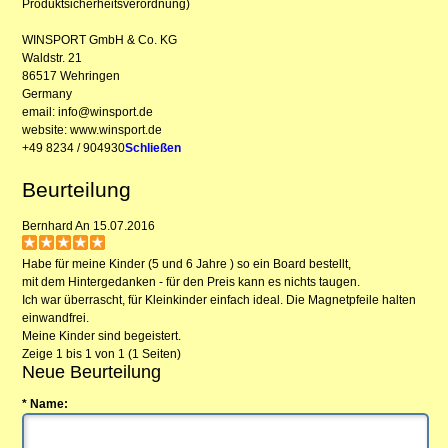
Produktsicherheitsverordnung)
WINSPORT GmbH & Co. KG
Waldstr. 21
86517 Wehringen
Germany
email: info@winsport.de
website: www.winsport.de
+49 8234 / 904930
Schließen
Beurteilung
Bernhard
An 15.07.2016
Habe für meine Kinder (5 und 6 Jahre ) so ein Board bestellt,
mit dem Hintergedanken - für den Preis kann es nichts taugen.
Ich war überrascht, für Kleinkinder einfach ideal. Die Magnetpfeile halten
einwandfrei.
Meine Kinder sind begeistert.
Zeige 1 bis 1 von 1 (1 Seiten)
Neue Beurteilung
* Name: