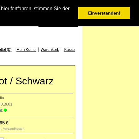
Warenkorb
er fortfahren, stimmen Sie der
Einverstanden!
0 Produkt(e) - 0,00 €
Deutsch
: +49 (0) 373 46 - 15 52
tel (0)
Mein Konto
Warenkorb
Kasse
ot / Schwarz
lla
019.01
t:
,95 €
gl.
Versandkosten