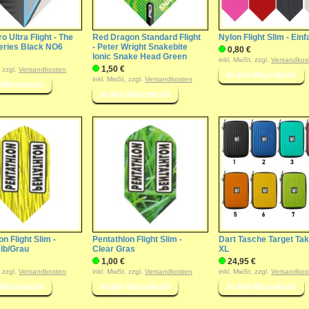
o Ultra Flight - The
Red Dragon Standard Flight
Nylon Flight Slim - Einf
eries Black NO6
- Peter Wright Snakebite
0,80 €
Ionic Snake Head Green
inkl. MwSt, zzgl.
Versandkos
1,50 €
, zzgl.
Versandkosten
inkl. MwSt, zzgl.
Versandkosten
n Flight Slim -
Pentathlon Flight Slim -
Dart Tasche Target T
lb/Grau
Clear Gras
XL
1,00 €
24,95 €
, zzgl.
Versandkosten
inkl. MwSt, zzgl.
Versandkosten
inkl. MwSt, zzgl.
Versandkos