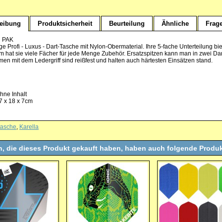
eibung
Produktsicherheit
Beurteilung
Ähnliche
Frag
 PAK
 Profi - Luxus - Dart-Tasche mit Nylon-Obermaterial. Ihre 5-fache Unterteilung biete
 hat sie viele Fächer für jede Menge Zubehör. Ersatzspitzen kann man in zwei Dar
men mit dem Ledergriff sind reißfest und halten auch härtesten Einsätzen stand.
hne Inhalt
7 x 18 x 7cm
tasche
,
Karella
, die dieses Produkt gekauft haben, haben auch folgende Produk