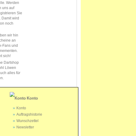
elle. Werden
n uns auf
istrieren Sie
s. Damit wird
ion noch
en wir hin
cheine an
k-Fans und
nnementen.
t sich!
ne Dartshop
ohl Löwen
uch alles für
en.
Konto
Konto
Auftragshistorie
Wunschzettel
Newsletter