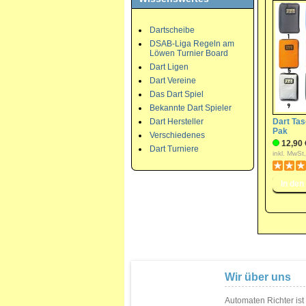
Dartscheibe
DSAB-Liga Regeln am
Löwen Turnier Board
Dart Ligen
Dart Vereine
Das Dart Spiel
Bekannte Dart Spieler
Dart Hersteller
Dart Tas
Pak
Verschiedenes
12,90 
Dart Turniere
inkl. MwSt
Wir über uns
Automaten Richter ist