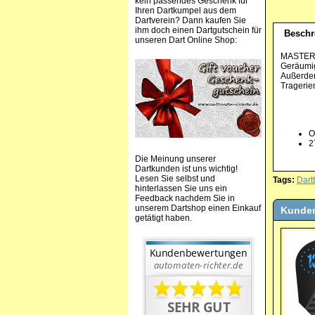
kein passendes Geschenk für
Ihren Dartkumpel aus dem
Dartverein? Dann kaufen Sie
ihm doch einen Dartgutschein für
Beschr
unseren Dart Online Shop:
MASTER
Geräumige
Außerdem
Tragerie
O
2
Die Meinung unserer
Dartkunden ist uns wichtig!
Lesen Sie selbst und
Tags:
Dart
hinterlassen Sie uns ein
Feedback nachdem Sie in
unserem Dartshop einen Einkauf
Kunden
getätigt haben.