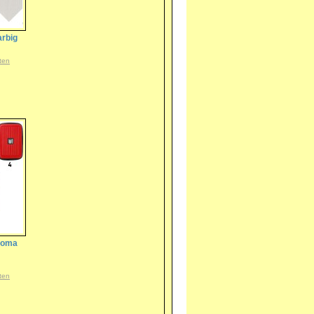
arbig
ten
akoma
ten