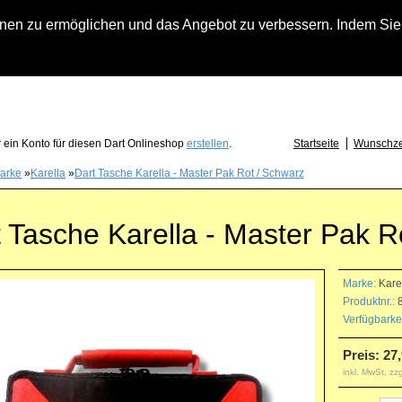
n zu ermöglichen und das Angebot zu verbessern. Indem Sie hi
fach an falls Sie Fragen zu Löwendart-Automaten, zu Darts oder Dartzubehör haben
 ein Konto für diesen Dart Onlineshop
erstellen
.
Startseite
Wunschzet
arke
»
Karella
»
Dart Tasche Karella - Master Pak Rot / Schwarz
 Tasche Karella - Master Pak R
Marke:
Kare
Produktnr.:
8
Verfügbarkei
Preis: 27
inkl. MwSt, zz