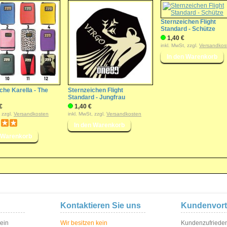
Sternzeichen Flight
Standard - Schütze
1,40 €
inkl. MwSt, zzgl.
Versandkos
che Karella - The
Sternzeichen Flight
Standard - Jungfrau
€
1,40 €
, zzgl.
Versandkosten
inkl. MwSt, zzgl.
Versandkosten
Kontaktieren Sie uns
Kundenvort
 ein
Wir besitzen kein
Kundenzufriedenh