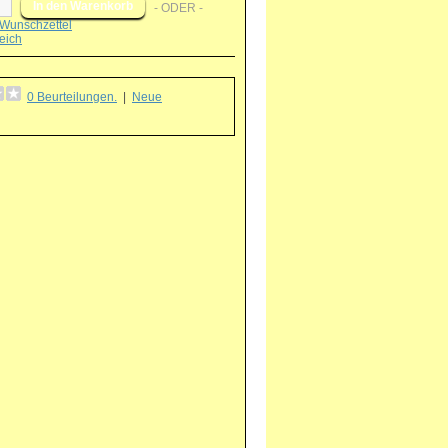
- ODER -
Wunschzettel
eich
0 Beurteilungen.
|
Neue
g