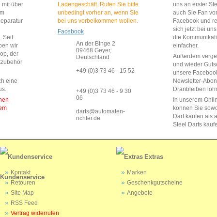
 mit über
Ladengeschäft. Rufen Sie bitte
uns an erster St
im
unbedingt vorher an, wenn Sie
auch Sie Fan vo
Reparatur
bei uns vorbeikommen wollen.
Facebook und reg
sich jetzt bei un
Facebook
 Seit
die Kommunikat
An der Binge 2
ben wir
einfacher.
09468 Geyer,
op, der
Außerdem vergeb
Deutschland
rtzubehör
und wieder Guts
+49 (0)3 73 46 - 15 52
unsere Faceboo
ch eine
Newsletter-Abo
us.
Dranbleiben lohn
+49 (0)3 73 46 - 9 30
06
enen
In unserem Onli
dem
können Sie sow
darts@automaten-
Dart kaufen als a
richter.de
Steel Darts kauf
Extras
Kontakt
Marken
Kundenservice
Retouren
Geschenkgutscheine
Site Map
Angebote
RSS Feed
Vertrag widerrufen