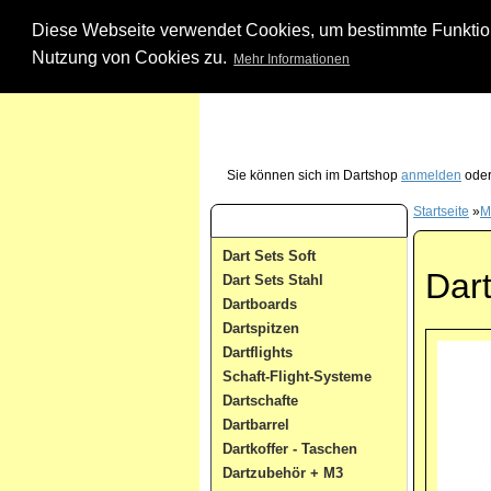
Diese Webseite verwendet Cookies, um bestimmte Funktione
Nutzung von Cookies zu.
Mehr Informationen
Unsere Dartshop Hotline - rufen Sie uns ein
Sie können sich im Dartshop
anmelden
oder
Startseite
»
M
Dart Kategorien
Dart Sets Soft
Dart
Dart Sets Stahl
Dartboards
Dartspitzen
Dartflights
Schaft-Flight-Systeme
Dartschafte
Dartbarrel
Dartkoffer - Taschen
Dartzubehör + M3