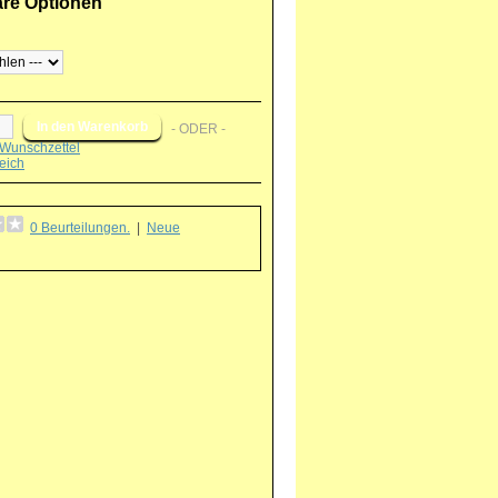
are Optionen
- ODER -
Wunschzettel
eich
0 Beurteilungen.
|
Neue
g