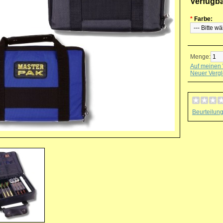
Verfügb
*
Farbe:
Menge:
Auf meinen 
Neuer Vergl
Beurteilun