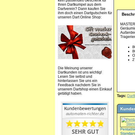
kein passendes Geschenk für
Ihren Dartkumpel aus dem
Dartverein? Dann kaufen Sie
ihm doch einen Dartgutschein für
Beschr
unseren Dart Online Shop:
MASTER
Geräumige
Außerdem
Tragerie
8
8
O
2
Die Meinung unserer
Dartkunden ist uns wichtig!
Lesen Sie selbst und
hinterlassen Sie uns ein
Feedback nachdem Sie in
unserem Dartshop einen Einkauf
getätigt haben.
Tags:
Dart
Kunden
Pentathl
Standard