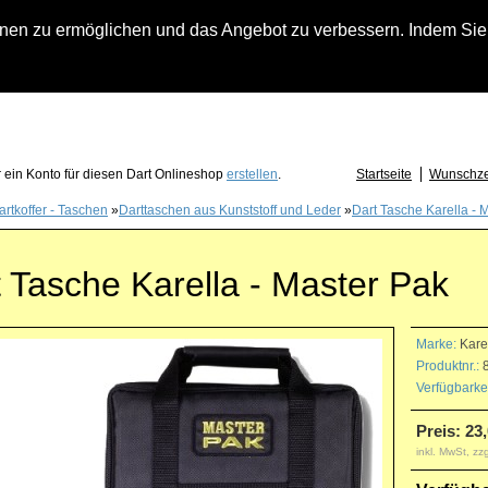
n zu ermöglichen und das Angebot zu verbessern. Indem Sie hi
fach an falls Sie Fragen zu Löwendart-Automaten, zu Darts oder Dartzubehör haben
 ein Konto für diesen Dart Onlineshop
erstellen
.
Startseite
Wunschzet
artkoffer - Taschen
»
Darttaschen aus Kunststoff und Leder
»
Dart Tasche Karella - 
 Tasche Karella - Master Pak
Marke:
Kare
Produktnr.:
8
Verfügbarkei
Preis: 23
inkl. MwSt, zz