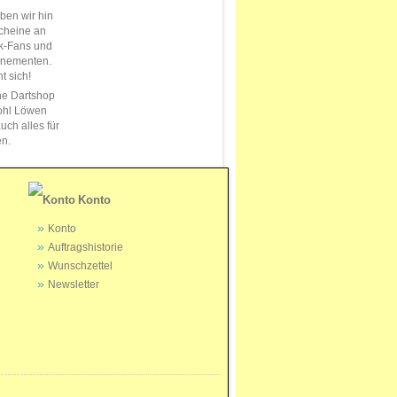
en wir hin
cheine an
k-Fans und
nnementen.
t sich!
ne Dartshop
ohl Löwen
uch alles für
en.
Konto
Konto
Auftragshistorie
Wunschzettel
Newsletter