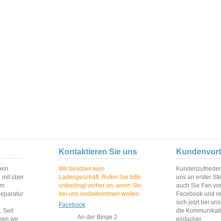
Kontaktieren Sie uns
Kundenvort
 ein
Wir besitzen kein
Kundenzufriedenh
 mit über
Ladengeschäft. Rufen Sie bitte
uns an erster St
im
unbedingt vorher an, wenn Sie
auch Sie Fan vo
Reparatur
bei uns vorbeikommen wollen.
Facebook und reg
sich jetzt bei un
Facebook
 Seit
die Kommunikat
An der Binge 2
ben wir
einfacher.