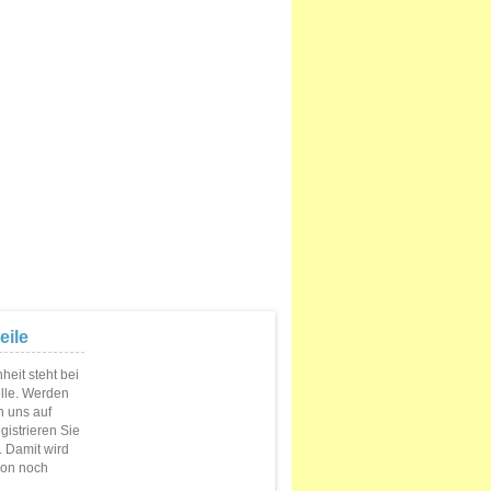
eile
eit steht bei
elle. Werden
n uns auf
istrieren Sie
s. Damit wird
ion noch