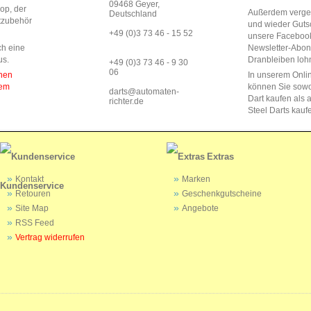
09468 Geyer,
op, der
Außerdem vergeb
Deutschland
rtzubehör
und wieder Guts
+49 (0)3 73 46 - 15 52
unsere Faceboo
ch eine
Newsletter-Abo
us.
Dranbleiben lohn
+49 (0)3 73 46 - 9 30
06
enen
In unserem Onli
dem
können Sie sow
darts@automaten-
Dart kaufen als a
richter.de
Steel Darts kauf
Extras
Kontakt
Marken
Kundenservice
Retouren
Geschenkgutscheine
Site Map
Angebote
RSS Feed
Vertrag widerrufen