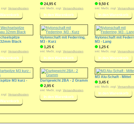
24,95 €
9,50 €
, zzgl.
Versandkosten
inkl. MwSt, zzgl.
Versandkosten
inkl. MwSt, zzgl.
Versandkos
chselspitze
Nylonschaft mit Federring,
Nylonschaft mit Federr
 32mm Black
M3 - Kurz
M3 - Lang
1,25 €
1,25 €
, zzgl.
Versandkosten
inkl. MwSt, zzgl.
Versandkosten
inkl. MwSt, zzgl.
Versandkos
M3 Alu-Schaft - Mittel
tspitze M3 kurz -
Dartgewicht 2BA - 2 Gramm
3,45 €
2,95 €
inkl. MwSt, zzgl.
Versandkos
inkl. MwSt, zzgl.
Versandkosten
, zzgl.
Versandkosten