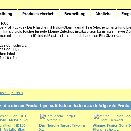
eibung
Produktsicherheit
Beurteilung
Ähnliche
Frag
 PAK
 Profi - Luxus - Dart-Tasche mit Nylon-Obermaterial. Ihre 5-fache Unterteilung biete
 hat sie viele Fächer für jede Menge Zubehör. Ersatzspitzen kann man in zwei Dar
men mit dem Ledergriff sind reißfest und halten auch härtesten Einsätzen stand.
023.05 - schwarz
023.06 - blau
hne Inhalt
7 x 18 x 7cm
tasche
,
Karella
, die dieses Produkt gekauft haben, haben auch folgende Produk
on Flight HD150
Dart Tasche Target Takoma
Winmau Fusion Schaft-
 - Metallic Blau
XL
Flight - schwarz