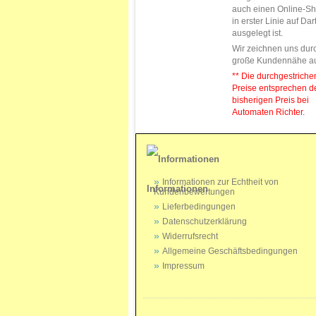
auch einen Online-Sh
in erster Linie auf Da
ausgelegt ist.
Wir zeichnen uns dur
große Kundennähe a
** Die durchgestrich
Preise entsprechen 
bisherigen Preis bei
Automaten Richter.
Informationen zur Echtheit von
Informationen
Kundenbewertungen
Lieferbedingungen
Datenschutzerklärung
Widerrufsrecht
Allgemeine Geschäftsbedingungen
Impressum