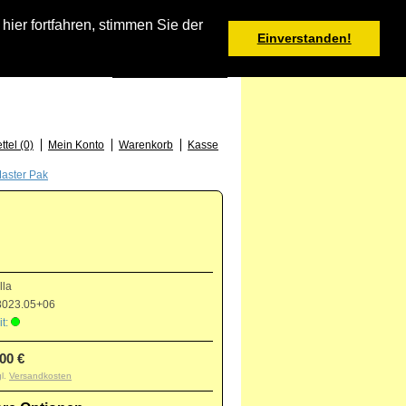
Warenkorb
er fortfahren, stimmen Sie der
Einverstanden!
0 Produkt(e) - 0,00 €
Deutsch
: +49 (0) 373 46 - 15 52
tel (0)
Mein Konto
Warenkorb
Kasse
Master Pak
lla
023.05+06
t:
,00 €
gl.
Versandkosten