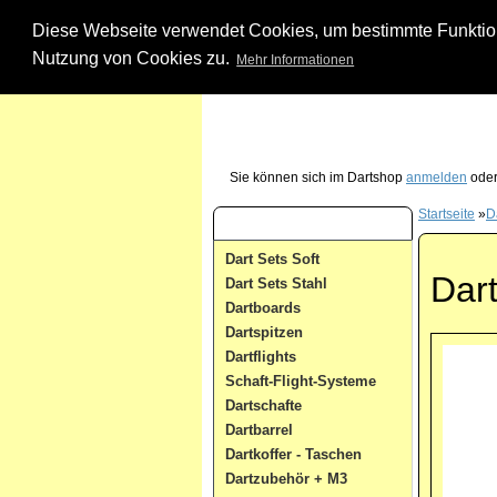
Diese Webseite verwendet Cookies, um bestimmte Funktione
Nutzung von Cookies zu.
Mehr Informationen
Unsere Dartshop Hotline - rufen Sie uns ein
Sie können sich im Dartshop
anmelden
oder
Startseite
»
D
Dart Kategorien
Dart Sets Soft
Dart
Dart Sets Stahl
Dartboards
Dartspitzen
Dartflights
Schaft-Flight-Systeme
Dartschafte
Dartbarrel
Dartkoffer - Taschen
Dartzubehör + M3