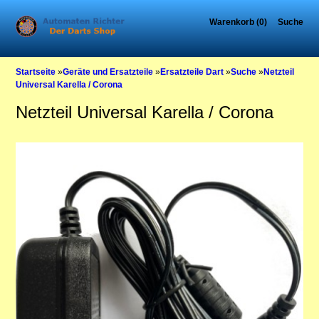
Warenkorb (0)
Suche
Startseite
»
Geräte und Ersatzteile
»
Ersatzteile Dart
»
Suche
»
Netzteil
Universal Karella / Corona
Netzteil Universal Karella / Corona