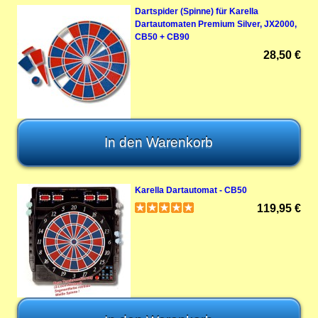
Dartspider (Spinne) für Karella
Dartautomaten Premium Silver, JX2000,
CB50 + CB90
28,50 €
Karella Dartautomat - CB50
119,95 €