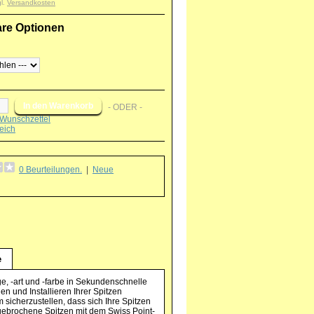
gl.
Versandkosten
are Optionen
- ODER -
Wunschzettel
eich
0 Beurteilungen.
|
Neue
g
e
ge, -art und -farbe in Sekundenschnelle
n und Installieren Ihrer Spitzen
sicherzustellen, dass sich Ihre Spitzen
s gebrochene Spitzen mit dem Swiss Point-