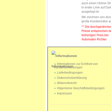
auch einen Online-Sh
in erster Linie auf Da
ausgelegt ist.
Wir zeichnen uns dur
große Kundennähe a
** Die durchgestrich
Preise entsprechen 
bisherigen Preis bei
Automaten Richter.
Informationen zur Echtheit von
Informationen
Kundenbewertungen
Lieferbedingungen
Datenschutzerklärung
Widerrufsrecht
Allgemeine Geschäftsbedingungen
Impressum