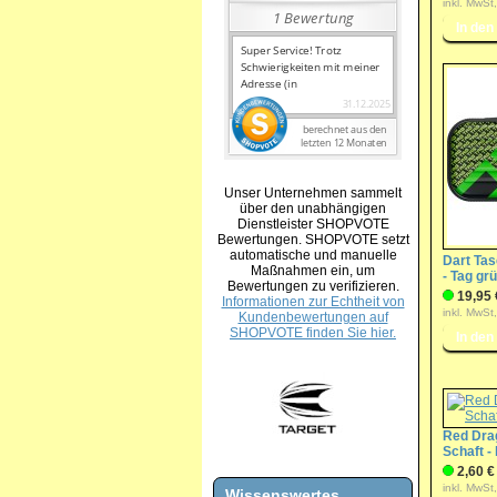
inkl. MwSt
Unser Unternehmen sammelt
über den unabhängigen
Dienstleister SHOPVOTE
Bewertungen. SHOPVOTE setzt
automatische und manuelle
Dart Ta
Maßnahmen ein, um
- Tag gr
Bewertungen zu verifizieren.
19,95 
Informationen zur Echtheit von
inkl. MwSt
Kundenbewertungen auf
SHOPVOTE finden Sie hier.
Red Dra
Schaft -
2,60 €
inkl. MwSt
Wissenswertes