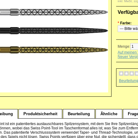
inkl. MwSt, zz
Verfügb
*
Farbe:
Menge:
Auf meinen 
Neuer Vergl
Beurteilun
eibung
Produktsicherheit
Beurteilung
Ähnliche
Frag
int ist ein patentiertes austauschbares Spitzensystem, mit dem Sie Ihre Spitzenlän
önnen, wobei das Swiss Point-Tool im Taschenformat alles ist, was Sie zum Entferne
n. Das patentierte Verschlusssystem verwendet Taper- und Thread-Technologie, um 
des Spiels nicht lösen. Swiss Points verfügen über eine Nut, die sicherstellt, das