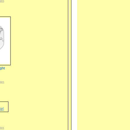
ten
ight
ten
ten