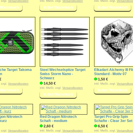
, zzgl.
Versandkosten
inkl. MwSt, zzgl.
Versandkosten
inkl. MwSt, zzgl.
Versandkos
sche Target Takoma
Steel Wechselspitze Target
Elkadart Alchemy III Fl
ün
Swiss Storm Nano -
Standard - Motiv 07
Schwarz
€
1,50 €
14,50 €
, zzgl.
Versandkosten
inkl. MwSt, zzgl.
Versandkos
inkl. MwSt, zzgl.
Versandkosten
gon Nitrotech
Red Dragon Nitrotech
Target Pro Grip Spin
 kurz
Schaft - medium
Schafte - Clear 3er Set
2,60 €
6,50 €
, zzgl.
Versandkosten
inkl. MwSt, zzgl.
Versandkosten
inkl. MwSt, zzgl.
Versandkos