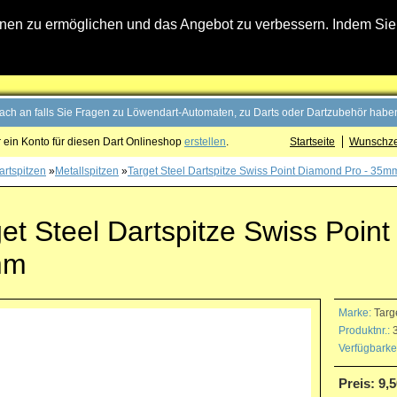
n zu ermöglichen und das Angebot zu verbessern. Indem Sie hi
fach an falls Sie Fragen zu Löwendart-Automaten, zu Darts oder Dartzubehör haben
 ein Konto für diesen Dart Onlineshop
erstellen
.
Startseite
Wunschzet
artspitzen
»
Metallspitzen
»
Target Steel Dartspitze Swiss Point Diamond Pro - 35m
et Steel Dartspitze Swiss Poin
mm
Marke:
Targ
Produktnr.:
3
Verfügbarkei
Preis: 9,5