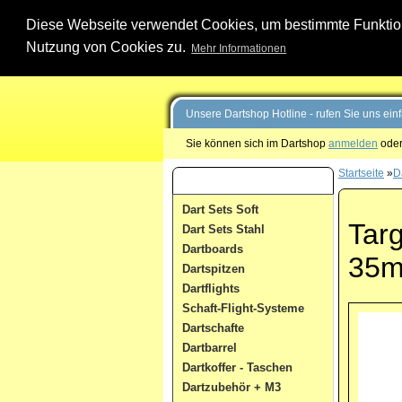
Diese Webseite verwendet Cookies, um bestimmte Funktione
Nutzung von Cookies zu.
Mehr Informationen
Unsere Dartshop Hotline - rufen Sie uns ein
Sie können sich im Dartshop
anmelden
oder
Startseite
»
D
Dart Kategorien
Dart Sets Soft
Targ
Dart Sets Stahl
Dartboards
35
Dartspitzen
Dartflights
Schaft-Flight-Systeme
Dartschafte
Dartbarrel
Dartkoffer - Taschen
Dartzubehör + M3