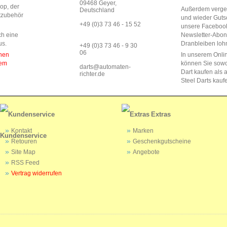
09468 Geyer,
op, der
Außerdem vergeb
Deutschland
rtzubehör
und wieder Guts
+49 (0)3 73 46 - 15 52
unsere Faceboo
ch eine
Newsletter-Abo
us.
Dranbleiben lohn
+49 (0)3 73 46 - 9 30
06
enen
In unserem Onli
dem
können Sie sow
darts@automaten-
Dart kaufen als a
richter.de
Steel Darts kauf
Extras
Kontakt
Marken
Kundenservice
Retouren
Geschenkgutscheine
Site Map
Angebote
RSS Feed
Vertrag widerrufen