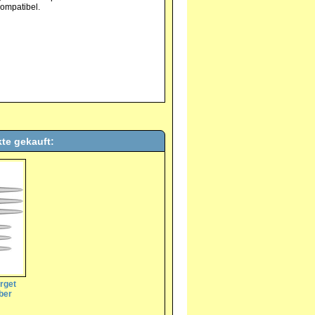
kompatibel.
te gekauft:
rget
ber