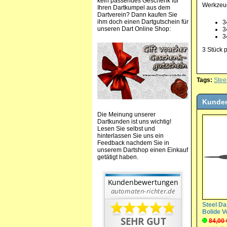
kein passendes Geschenk für
Werkzeug
Ihren Dartkumpel aus dem
Dartverein? Dann kaufen Sie
ihm doch einen Dartgutschein für
3
unseren Dart Online Shop:
3
3
3 Stück p
Tags:
Stee
Kunden
Die Meinung unserer
Dartkunden ist uns wichtig!
Lesen Sie selbst und
hinterlassen Sie uns ein
Feedback nachdem Sie in
unserem Dartshop einen Einkauf
getätigt haben.
Steel Dar
Bolide V
84,00 