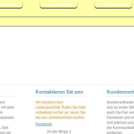
Kontaktieren Sie uns
Kundenvort
 ein
Wir besitzen kein
Kundenzufriedenh
 mit über
Ladengeschäft. Rufen Sie bitte
uns an erster St
im
unbedingt vorher an, wenn Sie
auch Sie Fan vo
Reparatur
bei uns vorbeikommen wollen.
Facebook und reg
sich jetzt bei un
Facebook
 Seit
die Kommunikat
An der Binge 2
ben wir
einfacher.