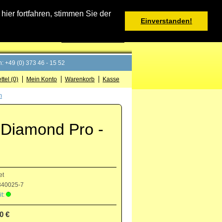
Warenkorb
er fortfahren, stimmen Sie der
Einverstanden!
0 Produkt(e) - 0,00 €
Deutsch
: +49 (0) 373 46 - 15 52
tel (0)
Mein Konto
Warenkorb
Kasse
m
t Diamond Pro -
et
40025-7
t:
0 €