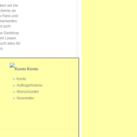
en wir hin
cheine an
k-Fans und
nnementen.
t sich!
ne Dartshop
ohl Löwen
uch alles für
en.
Konto
Konto
Auftragshistorie
Wunschzettel
Newsletter