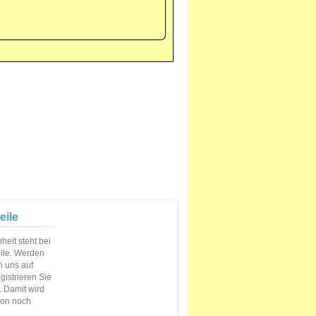
eile
eit steht bei
elle. Werden
n uns auf
istrieren Sie
s. Damit wird
ion noch