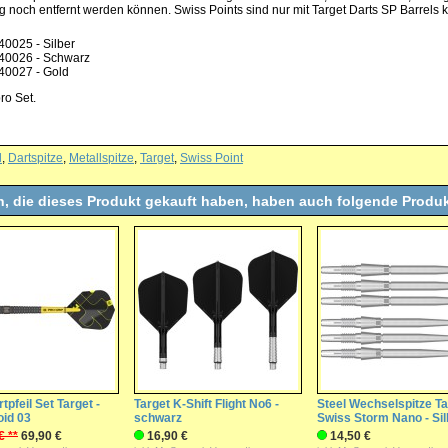
 noch entfernt werden können. Swiss Points sind nur mit Target Darts SP Barrels 
40025 - Silber
40026 - Schwarz
40027 - Gold
ro Set.
l
,
Dartspitze
,
Metallspitze
,
Target
,
Swiss Point
, die dieses Produkt gekauft haben, haben auch folgende Produk
tpfeil Set Target -
Target K-Shift Flight No6 -
Steel Wechselspitze Ta
oid 03
schwarz
Swiss Storm Nano - Sil
€ **
69,90 €
16,90 €
14,50 €