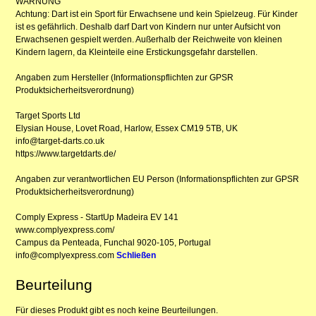
WARNUNG
Achtung: Dart ist ein Sport für Erwachsene und kein Spielzeug. Für Kinder
ist es gefährlich. Deshalb darf Dart von Kindern nur unter Aufsicht von
Erwachsenen gespielt werden. Außerhalb der Reichweite von kleinen
Kindern lagern, da Kleinteile eine Erstickungsgefahr darstellen.
Angaben zum Hersteller (Informationspflichten zur GPSR
Produktsicherheitsverordnung)
Target Sports Ltd
Elysian House, Lovet Road, Harlow, Essex CM19 5TB, UK
info@target-darts.co.uk
https://www.targetdarts.de/
Angaben zur verantwortlichen EU Person (Informationspflichten zur GPSR
Produktsicherheitsverordnung)
Comply Express - StartUp Madeira EV 141
www.complyexpress.com/
Campus da Penteada, Funchal 9020-105, Portugal
info@complyexpress.com
Schließen
Beurteilung
Für dieses Produkt gibt es noch keine Beurteilungen.