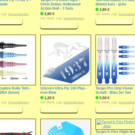
Ultra Fly 75 AR 1 -
Target Pro Ultra Flight -
Soft Dartspitze E-Poin
Wade
Chris Dobey Hollywood
(6mm) kurz - grau
Action No6 - 3 Sets
3,95 €
3,90 €
, zzgl.
Versandkosten
inkl. MwSt, zzgl.
Versandkos
inkl. MwSt, zzgl.
Versandkosten
spitze Bulls Tefo -
Unicorn Ultra Fly 100 Plus -
Target Pro Grip Vision
 2BA (6mm)
Icon Blue
Schaft - Blau 3er Set
1,20 €
5,50 €
, zzgl.
Versandkosten
inkl. MwSt, zzgl.
Versandkosten
inkl. MwSt, zzgl.
Versandkos
Target K-Flex Flight No