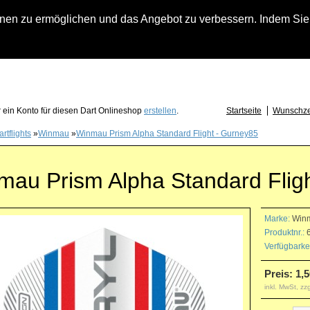
n zu ermöglichen und das Angebot zu verbessern. Indem Sie hi
fach an falls Sie Fragen zu Löwendart-Automaten, zu Darts oder Dartzubehör haben
 ein Konto für diesen Dart Onlineshop
erstellen
.
Startseite
Wunschzet
rtflights
»
Winmau
»
Winmau Prism Alpha Standard Flight - Gurney85
mau Prism Alpha Standard Flig
Marke:
Win
Produktnr.:
6
Verfügbarkei
Preis: 1,5
inkl. MwSt, zz