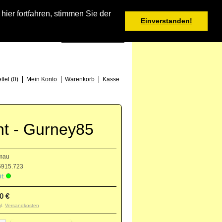
Warenkorb
er fortfahren, stimmen Sie der
Einverstanden!
0 Produkt(e) - 0,00 €
Deutsch
: +49 (0) 373 46 - 15 52
tel (0)
Mein Konto
Warenkorb
Kasse
ht - Gurney85
mau
915.723
t:
0 €
gl.
Versandkosten