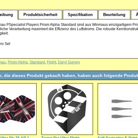
eibung
Produktsicherheit
Spezifikation
Beurteilung
Ä
au PSpecialist Players Prism Alpha Standard sind aus Winmaus einzigartigem Pri
ttliche Verarbeitung maximiert die Effizienz des Luftstroms. Die robuste Kernkonstruk
gkeit.
pro Set
mau
,
Prism Alpha
,
Standard
,
Flight
,
Daryl Gurney
, die dieses Produkt gekauft haben, haben auch folgende Produk