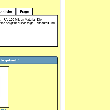
hnliche
Frage
sm-UV 100 Mikron Material. Die
tion sorgt für erstklassige Haltbarkeit und
te gekauft: