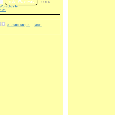
- ODER -
Wunschzettel
eich
0 Beurteilungen.
|
Neue
g