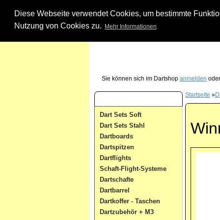
Diese Webseite verwendet Cookies, um bestimmte Funktione
Nutzung von Cookies zu.
Mehr Informationen
Unsere Dartshop Hotline - rufen Sie uns ein
Sie können sich im Dartshop
anmelden
oder
Startseite
»
Da
Dart Kategorien
Dart Sets Soft
Win
Dart Sets Stahl
Dartboards
Dartspitzen
Dartflights
Schaft-Flight-Systeme
Dartschafte
Dartbarrel
Dartkoffer - Taschen
Dartzubehör + M3