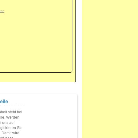
ten
eile
eit steht bei
elle. Werden
n uns auf
istrieren Sie
s. Damit wird