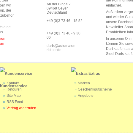
 Seit
die Kommunikat
An der Binge 2
ben wir
einfacher.
09468 Geyer,
op, der
Außerdem vergeb
Deutschland
rtzubehör
und wieder Guts
+49 (0)3 73 46 - 15 52
unsere Faceboo
ch eine
Newsletter-Abo
us.
Dranbleiben lohn
+49 (0)3 73 46 - 9 30
06
enen
In unserem Onli
dem
können Sie sow
darts@automaten-
Dart kaufen als a
richter.de
Steel Darts kauf
Extras
Kontakt
Marken
Kundenservice
Retouren
Geschenkgutscheine
Site Map
Angebote
RSS Feed
Vertrag widerrufen