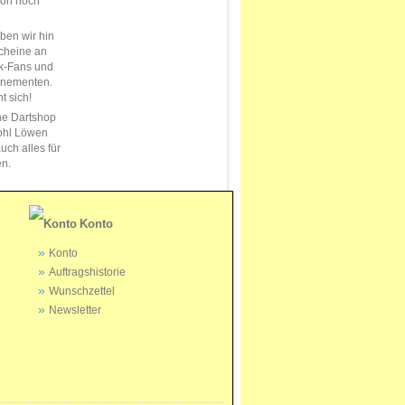
ion noch
en wir hin
cheine an
k-Fans und
nnementen.
t sich!
ne Dartshop
ohl Löwen
uch alles für
en.
Konto
Konto
Auftragshistorie
Wunschzettel
Newsletter