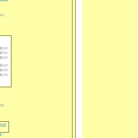
t 2BA
ten
ten
6 -