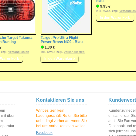
blau
9,95 €
inkl. MwSt, zzgl.
Versandkos
sche Target Takoma
Target Pro Ultra Flight -
n Bunting
Power Brass NO2 - Blau
€
1,30 €
, zzgl.
Versandkosten
inkl. MwSt, zzgl.
Versandkosten
Kontaktieren Sie uns
Kundenvort
 ein
Wir besitzen kein
Kundenzufriedenh
 mit über
Ladengeschäft. Rufen Sie bitte
uns an erster St
im
unbedingt vorher an, wenn Sie
auch Sie Fan vo
Reparatur
bei uns vorbeikommen wollen.
Facebook und reg
sich jetzt bei un
Facebook