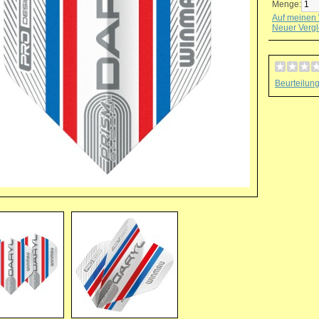
Menge:
Auf meinen 
Neuer Vergl
Beurteilun