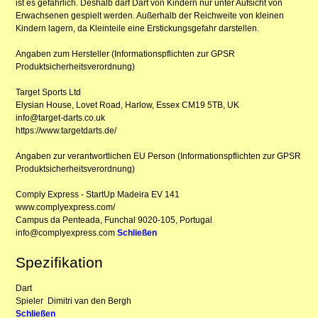
ist es gefährlich. Deshalb darf Dart von Kindern nur unter Aufsicht von
Erwachsenen gespielt werden. Außerhalb der Reichweite von kleinen
Kindern lagern, da Kleinteile eine Erstickungsgefahr darstellen.
Angaben zum Hersteller (Informationspflichten zur GPSR
Produktsicherheitsverordnung)
Target Sports Ltd
Elysian House, Lovet Road, Harlow, Essex CM19 5TB, UK
info@target-darts.co.uk
https://www.targetdarts.de/
Angaben zur verantwortlichen EU Person (Informationspflichten zur GPSR
Produktsicherheitsverordnung)
Comply Express - StartUp Madeira EV 141
www.complyexpress.com/
Campus da Penteada, Funchal 9020-105, Portugal
info@complyexpress.com
Schließen
Spezifikation
Dart
Spieler
Dimitri van den Bergh
Schließen