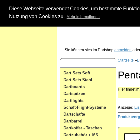
Diese Webseite verwendet Cookies, um bestimmte Funktione
Nutzung von Cookies zu.
Mehr Informationen
Unsere Dartshop Hotline - rufen Sie uns ein
Sie können sich im Dartshop
anmelden
oder
Startseite
»
Da
Dart Kategorien
Pent
Dart Sets Soft
Dart Sets Stahl
Dartboards
Hier findet 
Dartspitzen
Dartflights
Schaft-Flight-Systeme
Anzeige:
Lis
Dartschafte
Produktvergl
Dartbarrel
Dartkoffer - Taschen
Dartzubehör + M3