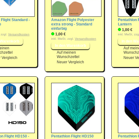
 Flight Standard -
Amazon Flight Polyester
Pentathlon F
e
extra strong - Standard
Lantern
einfarbig
1,00 €
1,00 €
 zzgl.
Versandkosten
inkl. MwSt, zzg
inkl. MwSt, zzgl.
Versandkosten
einen
Auf mein
hzettel
Auf meinen
Wunschze
Wunschzettel
 Vergleich
Neuer Ve
Neuer Vergleich
on Flight HD150 -
Pentathlon Flight HD150
Pentathlon 