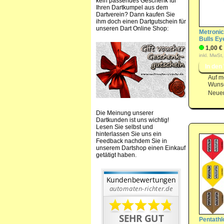
kein passendes Geschenk für
Ihren Dartkumpel aus dem
Dartverein? Dann kaufen Sie
ihm doch einen Dartgutschein für
unseren Dart Online Shop:
Metronic
Bulls Ey
1,00 €
inkl. MwSt,
Auf m
Wunsc
Neuer
Die Meinung unserer
Dartkunden ist uns wichtig!
Lesen Sie selbst und
hinterlassen Sie uns ein
Feedback nachdem Sie in
unserem Dartshop einen Einkauf
getätigt haben.
Pentathl