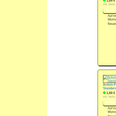
1,00 €
inkl. MwSt,
Auf m
Wunsc
Neuer
British P
Standard
1,00 €
inkl. MwSt,
Auf m
Wunsc