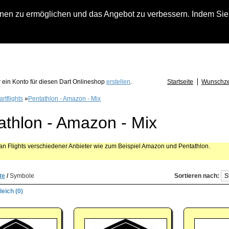
n zu ermöglichen und das Angebot zu verbessern. Indem Sie hi
fach an falls Sie Fragen zu Löwendart-Automaten, zu Darts oder Dartzubehör haben
 ein Konto für diesen Dart Onlineshop
erstellen
.
Startseite
Wunschzet
rtflights
»
Pentathlon - Amazon - Mix
athlon - Amazon - Mix
man Flights verschiedener Anbieter wie zum Beispiel Amazon und Pentathlon.
te
/
Symbole
Sortieren nach:
eich (0)