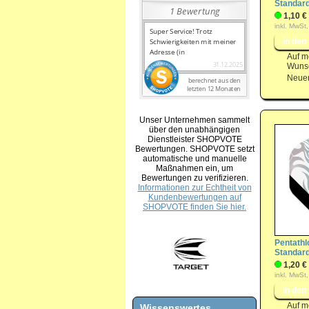
Standar
1,10 €
inkl. MwSt,
Auf m
Wunsc
Neuer
Unser Unternehmen sammelt
über den unabhängigen
Dienstleister SHOPVOTE
Bewertungen. SHOPVOTE setzt
automatische und manuelle
Maßnahmen ein, um
Bewertungen zu verifizieren.
Informationen zur Echtheit von
Kundenbewertungen auf
SHOPVOTE finden Sie hier.
Pentathl
Standard
1,20 €
inkl. MwSt,
Auf m
Wissenswertes