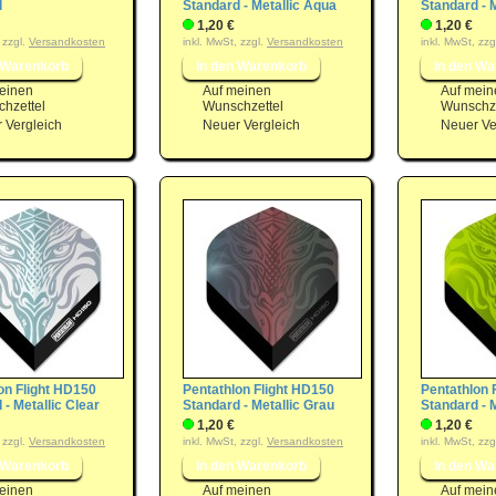
d
Standard - Metallic Aqua
Standard - M
1,20 €
1,20 €
 zzgl.
Versandkosten
inkl. MwSt, zzgl.
Versandkosten
inkl. MwSt, zzg
einen
Auf meinen
Auf mein
hzettel
Wunschzettel
Wunschze
 Vergleich
Neuer Vergleich
Neuer Ve
on Flight HD150
Pentathlon Flight HD150
Pentathlon 
 - Metallic Clear
Standard - Metallic Grau
Standard - 
1,20 €
1,20 €
 zzgl.
Versandkosten
inkl. MwSt, zzgl.
Versandkosten
inkl. MwSt, zzg
einen
Auf meinen
Auf mein