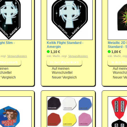
ight Slim -
Keltik Flight Standard -
Metallic 2D 
Amergin
Standard - 
1,10 €
1,00 €
 zzgl.
Versandkosten
inkl. MwSt, zzgl.
Versandkosten
inkl. MwSt, zzg
einen
Auf meinen
Auf mein
hzettel
Wunschzettel
Wunschze
 Vergleich
Neuer Vergleich
Neuer Ve