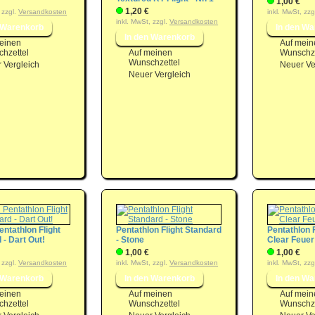
1,00 €
1,20 €
 zzgl.
Versandkosten
inkl. MwSt, zzg
inkl. MwSt, zzgl.
Versandkosten
einen
Auf mein
hzettel
Auf meinen
Wunschze
Wunschzettel
 Vergleich
Neuer Ve
Neuer Vergleich
entathlon Flight
Pentathlon Flight Standard
Pentathlon F
 - Dart Out!
- Stone
Clear Feuer
1,00 €
1,00 €
 zzgl.
Versandkosten
inkl. MwSt, zzgl.
Versandkosten
inkl. MwSt, zzg
einen
Auf meinen
Auf mein
hzettel
Wunschzettel
Wunschze