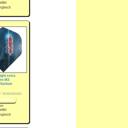
ttel
rgleich
ight extra
ire M3
Titanium
l.
Versandkosten
en
ttel
rgleich