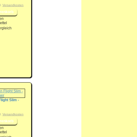
l.
Versandkosten
en
ttel
rgleich
light Slim -
l.
Versandkosten
en
ttel