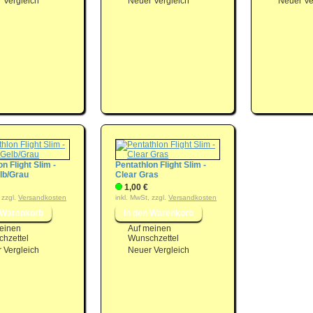
 Vergleich
Neuer Vergleich
Neuer Ve
n Flight Slim -
Pentathlon Flight Slim -
lb/Grau
Clear Gras
1,00 €
 zzgl.
Versandkosten
inkl. MwSt, zzgl.
Versandkosten
einen
Auf meinen
hzettel
Wunschzettel
 Vergleich
Neuer Vergleich