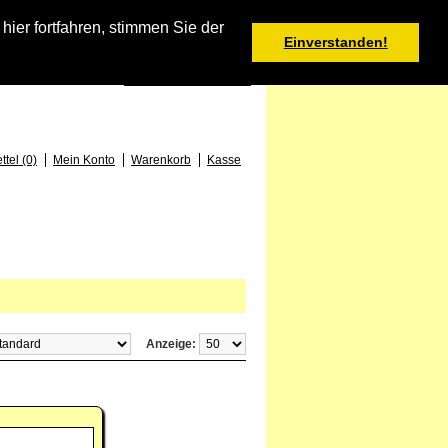
Warenkorb
er fortfahren, stimmen Sie der
Einverstanden!
0 Produkt(e) - 0,00 €
Deutsch
: +49 (0) 373 46 - 15 52
tel (0)
Mein Konto
Warenkorb
Kasse
Anzeige: