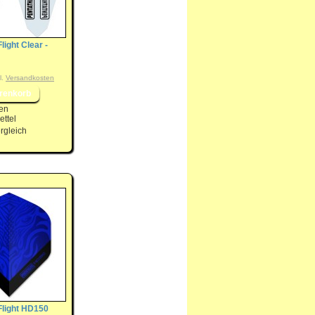
light Clear -
l.
Versandkosten
en
ttel
rgleich
Flight HD150