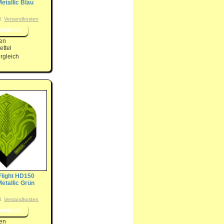
etallic Blau
l.
Versandkosten
en
ttel
rgleich
Flight HD150
Metallic Grün
l.
Versandkosten
en