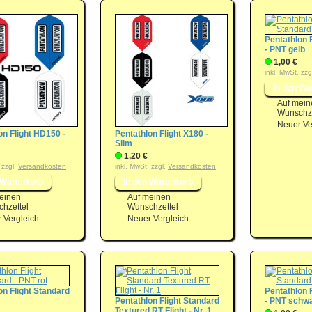
Pentathlon 
- PNT gelb
1,00 €
inkl. MwSt, zzg
Auf mein
Wunschze
Neuer Ve
on Flight HD150 -
Pentathlon Flight X180 -
Slim
1,20 €
 zzgl.
Versandkosten
inkl. MwSt, zzgl.
Versandkosten
einen
Auf meinen
hzettel
Wunschzettel
 Vergleich
Neuer Vergleich
on Flight Standard
Pentathlon 
Pentathlon Flight Standard
- PNT schw
Textured RT Flight - Nr. 1