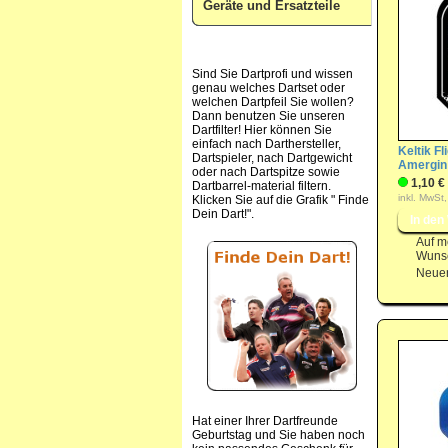
Geräte und Ersatzteile
Sind Sie Dartprofi und wissen
genau welches Dartset oder
welchen Dartpfeil Sie wollen?
Dann benutzen Sie unseren
Dartfilter! Hier können Sie
einfach nach Darthersteller,
Keltik Fl
Dartspieler, nach Dartgewicht
Amergin
oder nach Dartspitze sowie
1,10 €
Dartbarrel-material filtern.
inkl. MwSt,
Klicken Sie auf die Grafik " Finde
Dein Dart!".
Auf m
Wunsc
Neuer
Hat einer Ihrer Dartfreunde
Geburtstag und Sie haben noch