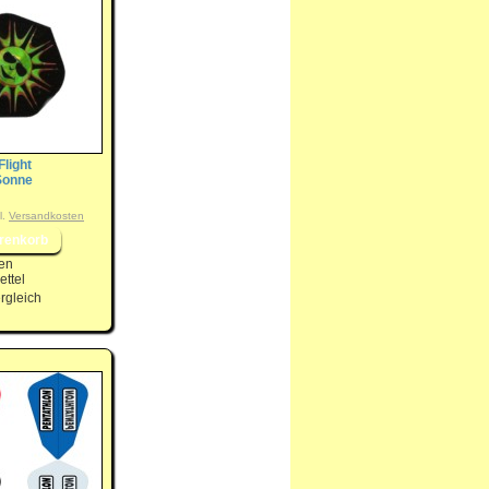
Flight
Sonne
l.
Versandkosten
en
ttel
rgleich