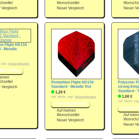
hzettel
Wunschzettel
Wunschze
 Vergleich
Neuer Vergleich
Neuer Ve
on Flight HD150
 - Metallic
 zzgl.
Versandkosten
einen
hzettel
Pentathlon Flight HD150
Polyester Fl
Standard - Metallic Rot
strong Emp
 Vergleich
Standard - 
1,20 €
1,00 €
inkl. MwSt, zzgl.
Versandkosten
inkl. MwSt, zzg
Auf meinen
Wunschzettel
Auf mein
Wunschze
Neuer Vergleich
Neuer Ve