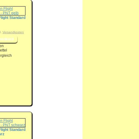
Flight Standard
l.
Versandkosten
en
ttel
rgleich
Flight Standard
arz