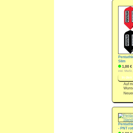
Pentathl
Slim
1,00 €
inkl. MwSt,
Auf m
Wunsc
Neuer
Pentathl
- PNT rot