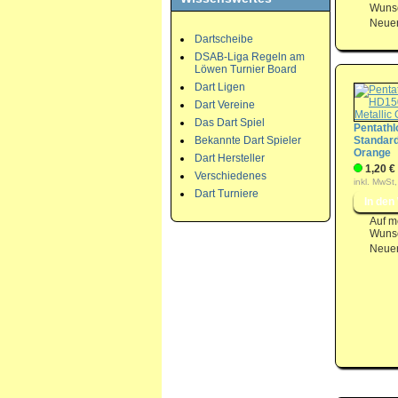
Wunsc
Neuer
Dartscheibe
DSAB-Liga Regeln am
Löwen Turnier Board
Dart Ligen
Dart Vereine
Das Dart Spiel
Pentathl
Bekannte Dart Spieler
Standard
Orange
Dart Hersteller
1,20 €
Verschiedenes
inkl. MwSt,
Dart Turniere
Auf m
Wunsc
Neuer