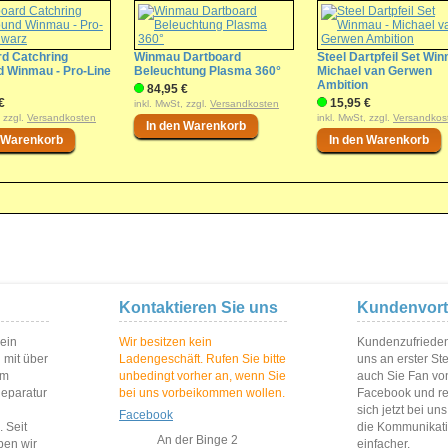
rd Catchring
Winmau Dartboard
Steel Dartpfeil Set Win
d Winmau - Pro-Line
Beleuchtung Plasma 360°
Michael van Gerwen
Ambition
84,95 €
€
15,95 €
inkl. MwSt, zzgl.
Versandkosten
, zzgl.
Versandkosten
inkl. MwSt, zzgl.
Versandkos
Kontaktieren Sie uns
Kundenvort
 ein
Wir besitzen kein
Kundenzufriedenh
 mit über
Ladengeschäft. Rufen Sie bitte
uns an erster St
im
unbedingt vorher an, wenn Sie
auch Sie Fan vo
Reparatur
bei uns vorbeikommen wollen.
Facebook und reg
sich jetzt bei un
Facebook
 Seit
die Kommunikat
An der Binge 2
ben wir
einfacher.