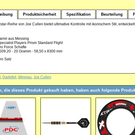
eibung
Produktsicherheit
Spezifikation
Beurteilung
F
tar-Reihe von Joe Cullen bietet ultimative Kontrolle mit ikonischem Stil, entwicke
arrel aus Messing
pecialist Players Prism Standard Flight
ro Force Schafte
509.20 - 20 Gramm - 58,50 x 8300 mm
ro Satz
l
,
Dartpfeil
,
Winmau
,
Joe Cullen
, die dieses Produkt gekauft haben, haben auch folgende Produk