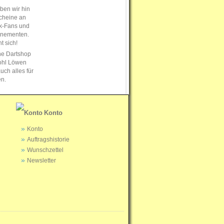
en wir hin
cheine an
k-Fans und
nnementen.
t sich!
ne Dartshop
ohl Löwen
uch alles für
en.
Konto
Konto
Auftragshistorie
Wunschzettel
Newsletter