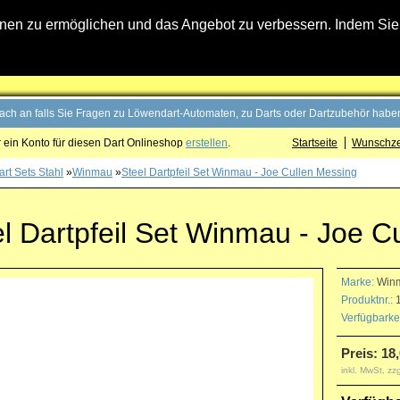
n zu ermöglichen und das Angebot zu verbessern. Indem Sie hi
fach an falls Sie Fragen zu Löwendart-Automaten, zu Darts oder Dartzubehör haben
 ein Konto für diesen Dart Onlineshop
erstellen
.
Startseite
Wunschzet
art Sets Stahl
»
Winmau
»
Steel Dartpfeil Set Winmau - Joe Cullen Messing
l Dartpfeil Set Winmau - Joe C
Marke:
Win
Produktnr.:
1
Verfügbarkei
Preis: 18
inkl. MwSt, zz