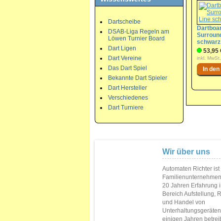
Dartscheibe
Dartboa
DSAB-Liga Regeln am
Surroun
Löwen Turnier Board
schwarz
Dart Ligen
53,95 
Dart Vereine
inkl. MwSt
Das Dart Spiel
Bekannte Dart Spieler
Dart Hersteller
Verschiedenes
Dart Turniere
Wir über uns
Automaten Richter ist
Familienunternehmen
20 Jahren Erfahrung 
Bereich Aufstellung, 
und Handel von
Unterhaltungsgeräten.
einigen Jahren betrei