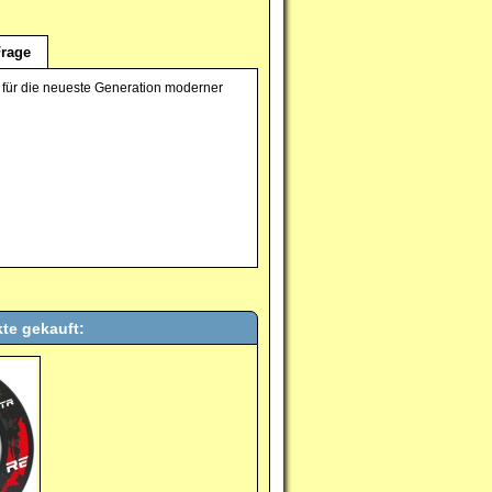
rage
lt für die neueste Generation moderner
te gekauft: