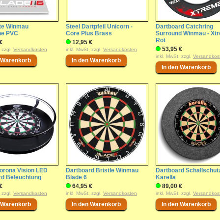
te Winmau
Steel Dartpfeil Unicorn -
Dartboard Catchring
ne PVC
Core Plus Brass
Surround Winmau - Xt
Rot
€
12,95 €
53,95 €
, zzgl.
Versandkosten
inkl. MwSt, zzgl.
Versandkosten
inkl. MwSt, zzgl.
Versandkos
orona Vision LED
Dartboard Bristle Winmau
Dartboard Schallschut
rd Beleuchtung
Blade 6
Karella
€
64,95 €
89,00 €
, zzgl.
Versandkosten
inkl. MwSt, zzgl.
Versandkosten
inkl. MwSt, zzgl.
Versandkos