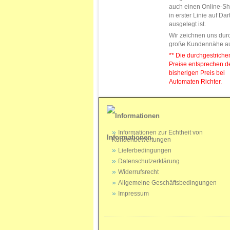
auch einen Online-Sh
in erster Linie auf Da
ausgelegt ist.
Wir zeichnen uns dur
große Kundennähe a
** Die durchgestrich
Preise entsprechen 
bisherigen Preis bei
Automaten Richter.
Informationen zur Echtheit von
Informationen
Kundenbewertungen
Lieferbedingungen
Datenschutzerklärung
Widerrufsrecht
Allgemeine Geschäftsbedingungen
Impressum