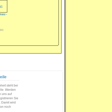
mau -
ten
eile
eit steht bei
elle. Werden
n uns auf
istrieren Sie
s. Damit wird
ion noch