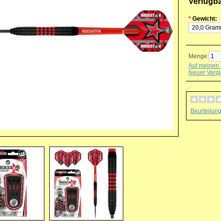
Verfügb
*
Gewicht:
Menge:
Auf meinen 
Neuer Vergl
Beurteilun