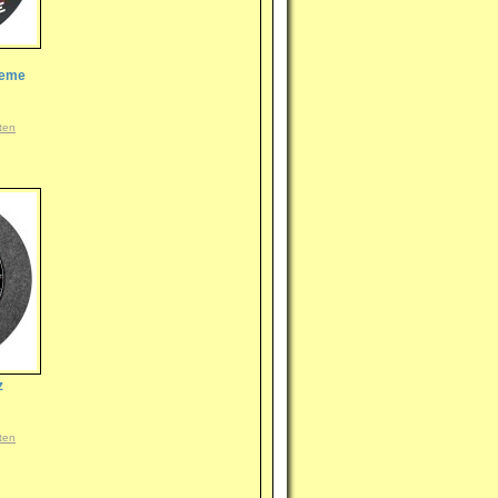
reme
ten
z
ten