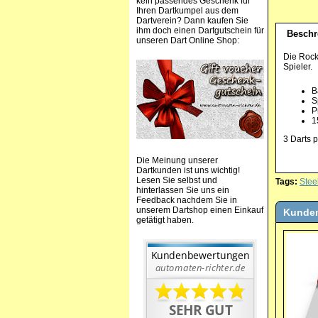
kein passendes Geschenk für
Ihren Dartkumpel aus dem
Dartverein? Dann kaufen Sie
ihm doch einen Dartgutschein für
Beschr
unseren Dart Online Shop:
Die Rocks
Spieler.
B
S
P
1
3 Darts p
Die Meinung unserer
Dartkunden ist uns wichtig!
Lesen Sie selbst und
Tags:
Stee
hinterlassen Sie uns ein
Feedback nachdem Sie in
unserem Dartshop einen Einkauf
Kunden
getätigt haben.