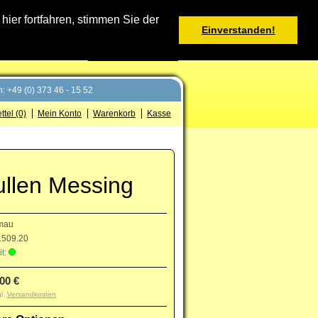
Warenkorb
er fortfahren, stimmen Sie der
Einverstanden!
0 Produkt(e) - 0,00 €
Deutsch
: +49 (0) 373 46 - 15 52
tel (0)
Mein Konto
Warenkorb
Kasse
ullen Messing
mau
509.20
t:
,00 €
gl.
Versandkosten