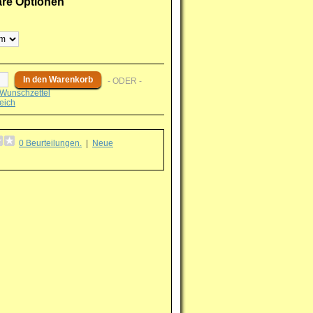
are Optionen
- ODER -
Wunschzettel
eich
0 Beurteilungen.
|
Neue
g