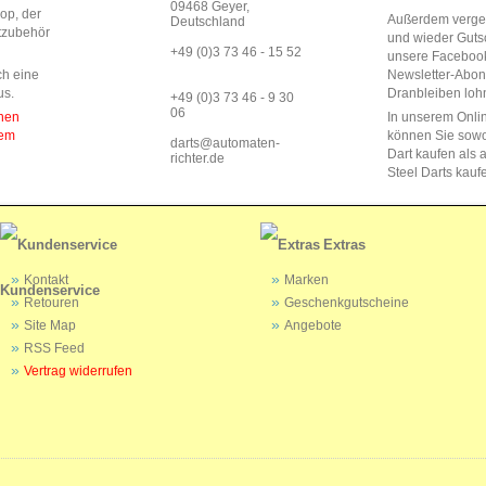
09468 Geyer,
op, der
Außerdem vergeb
Deutschland
rtzubehör
und wieder Guts
+49 (0)3 73 46 - 15 52
unsere Faceboo
ch eine
Newsletter-Abo
us.
Dranbleiben lohn
+49 (0)3 73 46 - 9 30
06
enen
In unserem Onli
dem
können Sie sow
darts@automaten-
Dart kaufen als a
richter.de
Steel Darts kauf
Extras
Kontakt
Marken
Kundenservice
Retouren
Geschenkgutscheine
Site Map
Angebote
RSS Feed
Vertrag widerrufen