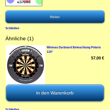
Schließen
Ähnliche (1)
Winmau Darboard Beleuchtung Polaris
120°
57,00 €
Schließen