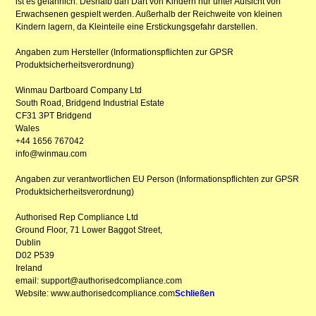
ist es gefährlich. Deshalb darf Dart von Kindern nur unter Aufsicht von
Erwachsenen gespielt werden. Außerhalb der Reichweite von kleinen
Kindern lagern, da Kleinteile eine Erstickungsgefahr darstellen.
Angaben zum Hersteller (Informationspflichten zur GPSR
Produktsicherheitsverordnung)
Winmau Dartboard Company Ltd
South Road, Bridgend Industrial Estate
CF31 3PT Bridgend
Wales
+44 1656 767042
info@winmau.com
Angaben zur verantwortlichen EU Person (Informationspflichten zur GPSR
Produktsicherheitsverordnung)
Authorised Rep Compliance Ltd
Ground Floor, 71 Lower Baggot Street,
Dublin
D02 P539
Ireland
email: support@authorisedcompliance.com
Website: www.authorisedcompliance.com
Schließen