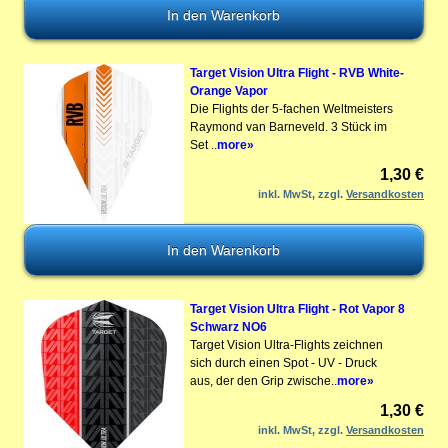
Target Vision Ultra Flight - RVB White-
Orange Vapor
Die Flights der 5-fachen Weltmeisters
Raymond van Barneveld. 3 Stück im
Set ..
more»
1,30 €
inkl. MwSt, zzgl.
Versandkosten
Target Vision Ultra Flight - Rot Vapor 8
Schwarz NO6
Target Vision Ultra-Flights zeichnen
sich durch einen Spot - UV - Druck
aus, der den Grip zwische..
more»
1,30 €
inkl. MwSt, zzgl.
Versandkosten