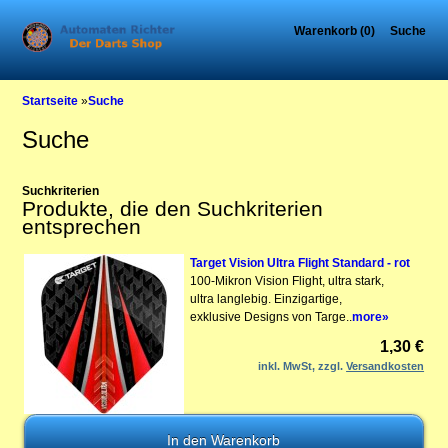
Warenkorb (0)
Suche
Startseite
»
Suche
Suche
Suchkriterien
Produkte, die den Suchkriterien
entsprechen
Target Vision Ultra Flight Standard - rot
100-Mikron Vision Flight, ultra stark,
ultra langlebig. Einzigartige,
exklusive Designs von Targe..
more»
1,30 €
inkl. MwSt, zzgl.
Versandkosten