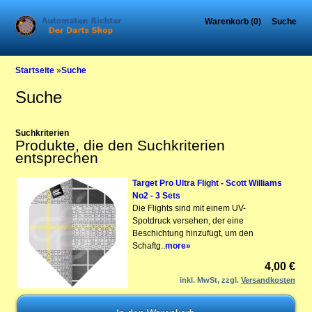
Warenkorb (0)
Suche
Startseite
»
Suche
Suche
Suchkriterien
Produkte, die den Suchkriterien
entsprechen
Target Pro Ultra Flight - Scott Williams
No2 - 3 Sets
Die Flights sind mit einem UV-
Spotdruck versehen, der eine
Beschichtung hinzufügt, um den
Schaftg..
more»
4,00 €
inkl. MwSt, zzgl.
Versandkosten