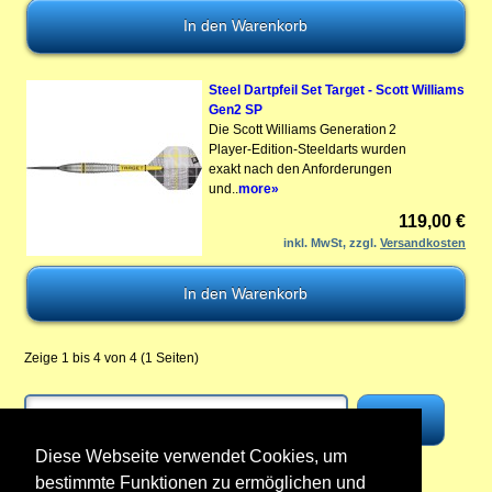
Steel Dartpfeil Set Target - Scott Williams
Gen2 SP
Die Scott Williams Generation 2
Player-Edition-Steeldarts wurden
exakt nach den Anforderungen
und..
more»
119,00 €
inkl. MwSt, zzgl.
Versandkosten
Zeige 1 bis 4 von 4 (1 Seiten)
Diese Webseite verwendet Cookies, um
bestimmte Funktionen zu ermöglichen und