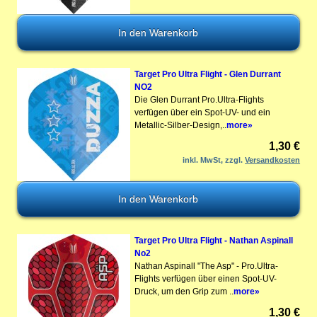
Target Pro Ultra Flight - Glen Durrant
NO2
Die Glen Durrant Pro.Ultra-Flights
verfügen über ein Spot-UV- und ein
Metallic-Silber-Design,..
more»
1,30 €
inkl. MwSt, zzgl.
Versandkosten
Target Pro Ultra Flight - Nathan Aspinall
No2
Nathan Aspinall "The Asp" - Pro.Ultra-
Flights verfügen über einen Spot-UV-
Druck, um den Grip zum ..
more»
1,30 €