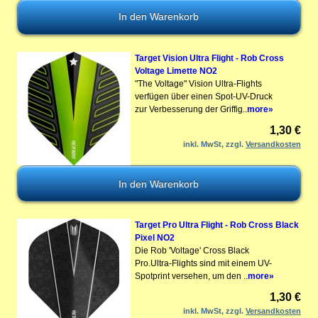
Target Vision Ultra Flight - Rob Cross
Voltage Limette NO2
"The Voltage" Vision Ultra-Flights
verfügen über einen Spot-UV-Druck
zur Verbesserung der Griffig..
more»
1,30 €
inkl. MwSt, zzgl.
Versandkosten
Target Pro Ultra Flight - Rob Cross Black
Pixel NO2
Die Rob 'Voltage' Cross Black
Pro.Ultra-Flights sind mit einem UV-
Spotprint versehen, um den ..
more»
1,30 €
inkl. MwSt, zzgl.
Versandkosten