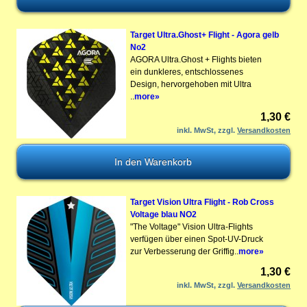
Target Ultra.Ghost+ Flight - Agora gelb
No2
AGORA Ultra.Ghost + Flights bieten
ein dunkleres, entschlossenes
Design, hervorgehoben mit Ultra
..
more»
1,30 €
inkl. MwSt, zzgl.
Versandkosten
Target Vision Ultra Flight - Rob Cross
Voltage blau NO2
"The Voltage" Vision Ultra-Flights
verfügen über einen Spot-UV-Druck
zur Verbesserung der Griffig..
more»
1,30 €
inkl. MwSt, zzgl.
Versandkosten