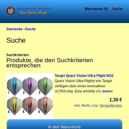
Warenkorb (0)
Suche
Startseite
»
Suche
Suche
Suchkriterien
Produkte, die den Suchkriterien
entsprechen
Target Quarz Vision Ultra Flight NO2
Quarz Vision Ultra-Flights von Target
verfügen über einen innovativen
ULTRA Grip. Eine erhöhte UV..
more»
1,30 €
inkl. MwSt, zzgl.
Versandkosten