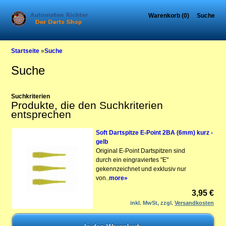
Warenkorb (0)
Suche
Startseite
»
Suche
Suche
Suchkriterien
Produkte, die den Suchkriterien
entsprechen
Soft Dartspitze E-Point 2BA (6mm) kurz -
gelb
Original E-Point Dartspitzen sind
durch ein eingraviertes "E"
gekennzeichnet und exklusiv nur
von..
more»
3,95 €
inkl. MwSt, zzgl.
Versandkosten