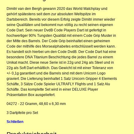
Dimitri van den Bergh gewann 2020 das World Matchplay und
gehört spätestens seit dem zur absoluten Weltspitze im
Dartsbereich. Bereits vor diesem Erfolg zeigte Dimitri immer wieder
seine Qualitäten und bekommt nun völlig zu recht seinen eigenen
Code Dart. Sein neuer DvdB Code Players Dart ist gefertigt in
hochwertiger 90% Tungsten Qualität mit einem Code Grip Muster in
der Mitte des Barrels. Der Code Grip beinhaltet einen geheimen
Code der mithilfe des Morsealphabetes entschlüsselt werden kann.
Es handelt sich hierbei um den Code DvdB. Der Code Dart hat eine
besondere DNA Titanium Beschichtung die jedes Barrel zu einem
Unikat macht. Diese neue Serie ist in 22g und 24g als Steel und in
22g als Soft Dart erhältlich. Das Gewicht ist mit einer Toleranz von
+/- 0,1g garantiert und die Barrels sind mit dem Unicorn Logo
graviert. Die Lieferung beinhaltet 1 Satz Unicorn Gripper 4 Elements
Schäfte, 3 Sätze Code Spieler ULTRAFLY Flights und 1 Satz Alu
Schäfte. Das komplette Set wird in einer DELUXE Player
Präsentation Box ausgeliefert.
04272 - 22 Gramm, 48,60 x 6,30 mm
3 Dartpfeile pro Set
Schließen