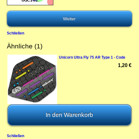
Schließen
Ähnliche (1)
Unicorn Ultra Fly 75 AR Type 1 - Code
1,20 €
Schließen