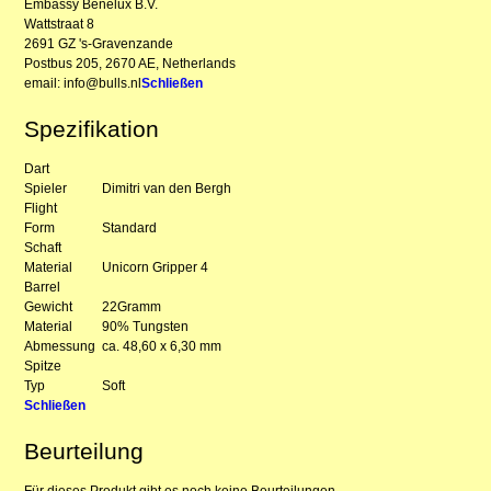
Embassy Benelux B.V.
Wattstraat 8
2691 GZ 's-Gravenzande
Postbus 205, 2670 AE, Netherlands
email: info@bulls.nl
Schließen
Spezifikation
Dart
Spieler
Dimitri van den Bergh
Flight
Form
Standard
Schaft
Material
Unicorn Gripper 4
Barrel
Gewicht
22Gramm
Material
90% Tungsten
Abmessung
ca. 48,60 x 6,30 mm
Spitze
Typ
Soft
Schließen
Beurteilung