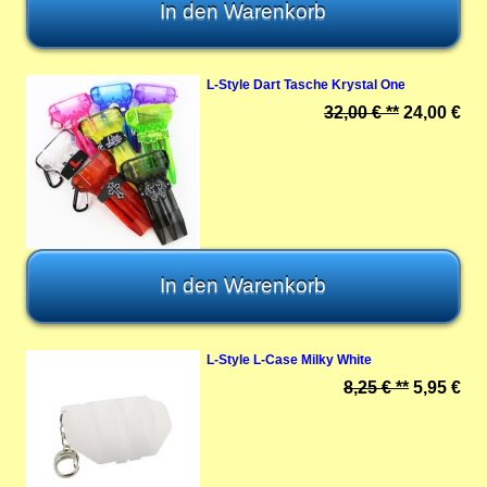
L-Style Dart Tasche Krystal One
32,00 € **
24,00 €
L-Style L-Case Milky White
8,25 € **
5,95 €