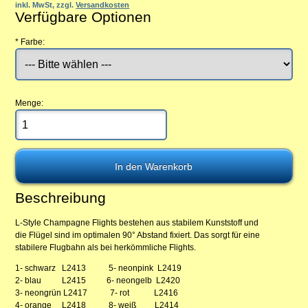
inkl. MwSt, zzgl.
Versandkosten
Verfügbare Optionen
*
Farbe:
Menge:
Beschreibung
L-Style Champagne Flights bestehen aus stabilem Kunststoff und
die Flügel sind im optimalen 90° Abstand fixiert. Das sorgt für eine
stabilere Flugbahn als bei herkömmliche Flights.
1- schwarz L2413 5- neonpink L2419
2- blau L2415 6- neongelb L2420
3- neongrün L2417 7- rot L2416
4- orange L2418 8- weiß L2414