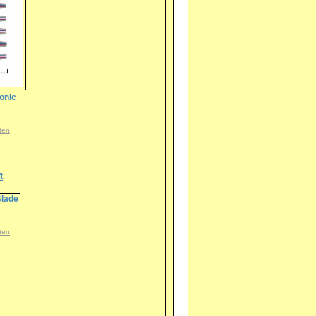
onic
ten
Blade
ten