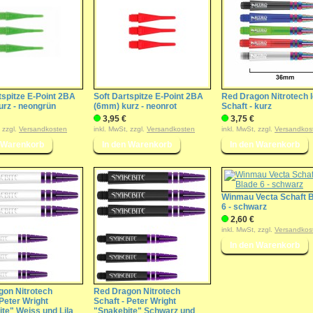
tspitze E-Point 2BA
Soft Dartspitze E-Point 2BA
Red Dragon Nitrotech I
urz - neongrün
(6mm) kurz - neonrot
Schaft - kurz
3,95 €
3,75 €
, zzgl.
Versandkosten
inkl. MwSt, zzgl.
Versandkosten
inkl. MwSt, zzgl.
Versandkos
Winmau Vecta Schaft 
6 - schwarz
2,60 €
inkl. MwSt, zzgl.
Versandkos
gon Nitrotech
Red Dragon Nitrotech
 Peter Wright
Schaft - Peter Wright
te" Weiss und Lila
"Snakebite" Schwarz und