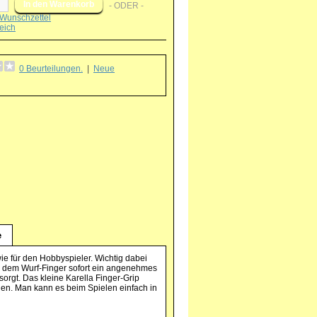
- ODER -
Wunschzettel
eich
0 Beurteilungen.
|
Neue
g
e
wie für den Hobbyspieler. Wichtig dabei
 der dem Wurf-Finger sofort ein angenehmes
sorgt. Das kleine Karella Finger-Grip
agen. Man kann es beim Spielen einfach in