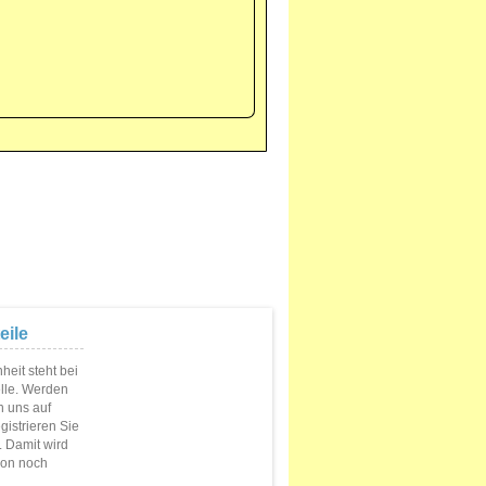
eile
eit steht bei
elle. Werden
n uns auf
istrieren Sie
s. Damit wird
ion noch