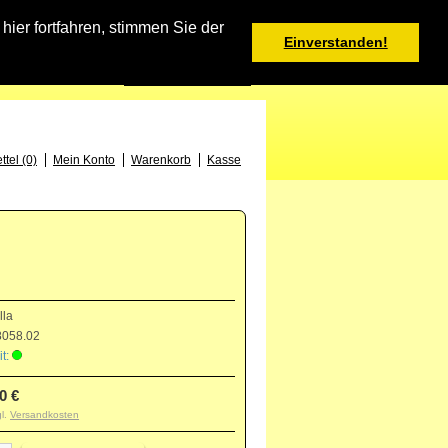
Warenkorb
er fortfahren, stimmen Sie der
Einverstanden!
0 Produkt(e) - 0,00 €
Deutsch
: +49 (0) 373 46 - 15 52
tel (0)
Mein Konto
Warenkorb
Kasse
lla
058.02
t:
0 €
gl.
Versandkosten