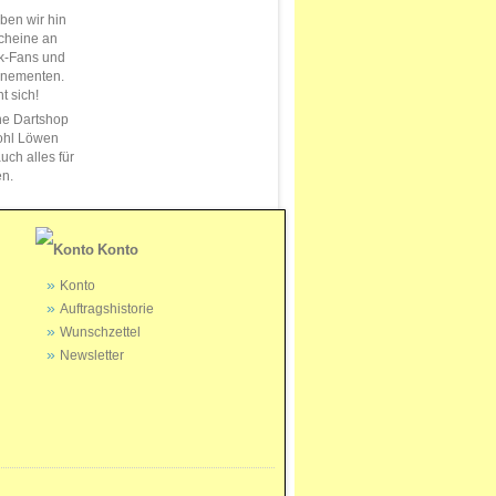
en wir hin
cheine an
k-Fans und
nnementen.
t sich!
ne Dartshop
ohl Löwen
uch alles für
en.
Konto
Konto
Auftragshistorie
Wunschzettel
Newsletter