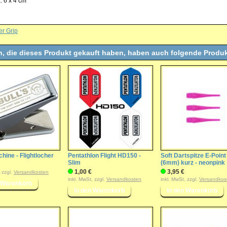
. 6 x 4 cm
er Grip
, die dieses Produkt gekauft haben, haben auch folgende Produk
hine - Flightlocher
Pentathlon Flight HD150 -
Soft Dartspitze E-Poin
Slim
(6mm) kurz - neonpink
1,00 €
3,95 €
, zzgl.
Versandkosten
inkl. MwSt, zzgl.
Versandkosten
inkl. MwSt, zzgl.
Versandkos