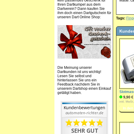
kein passendes Geschenk für
Maße: ca
Ihren Dartkumpel aus dem
Dartverein? Dann kaufen Sie
ihm doch einen Dartgutschein für
unseren Dart Online Shop:
Tags:
Fing
Kunden
Die Meinung unserer
Dartkunden ist uns wichtig!
Lesen Sie selbst und
hinterlassen Sie uns ein
Feedback nachdem Sie in
unserem Dartshop einen Einkauf
Slotmasc
getätigt haben.
9,90 €
inkl. MwSt