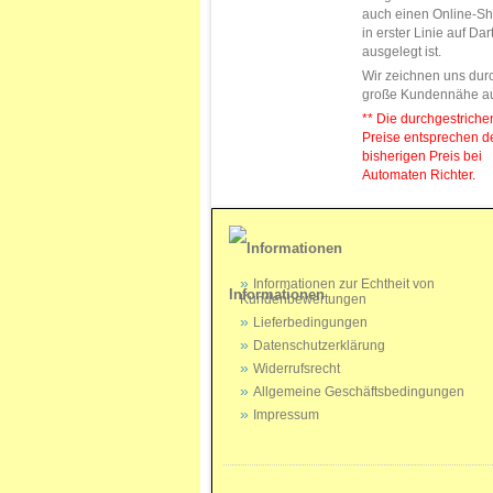
auch einen Online-Sh
in erster Linie auf Da
ausgelegt ist.
Wir zeichnen uns dur
große Kundennähe a
** Die durchgestrich
Preise entsprechen 
bisherigen Preis bei
Automaten Richter.
Informationen zur Echtheit von
Informationen
Kundenbewertungen
Lieferbedingungen
Datenschutzerklärung
Widerrufsrecht
Allgemeine Geschäftsbedingungen
Impressum