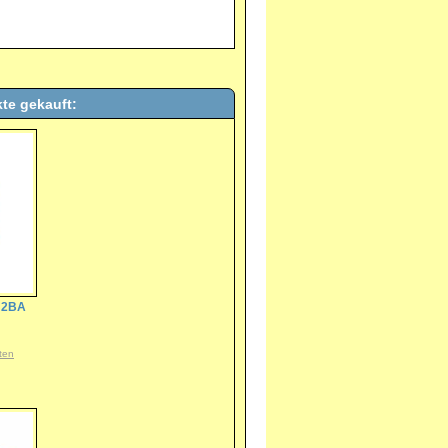
te gekauft:
t 2BA
ten