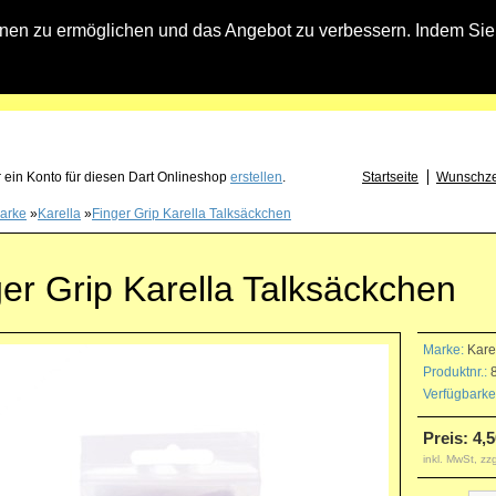
n zu ermöglichen und das Angebot zu verbessern. Indem Sie hi
fach an falls Sie Fragen zu Löwendart-Automaten, zu Darts oder Dartzubehör haben
 ein Konto für diesen Dart Onlineshop
erstellen
.
Startseite
Wunschzet
arke
»
Karella
»
Finger Grip Karella Talksäckchen
er Grip Karella Talksäckchen
Marke:
Kare
Produktnr.:
8
Verfügbarkei
Preis: 4,5
inkl. MwSt, zz