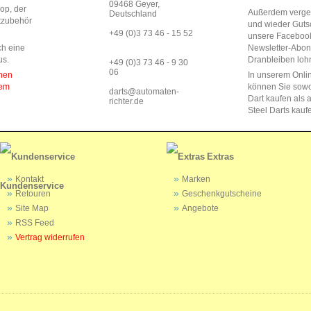
09468 Geyer,
op, der
Außerdem vergeb
Deutschland
rtzubehör
und wieder Guts
+49 (0)3 73 46 - 15 52
unsere Faceboo
ch eine
Newsletter-Abo
us.
Dranbleiben lohn
+49 (0)3 73 46 - 9 30
06
enen
In unserem Onli
dem
können Sie sow
darts@automaten-
Dart kaufen als a
richter.de
Steel Darts kauf
Extras
Kontakt
Marken
Kundenservice
Retouren
Geschenkgutscheine
Site Map
Angebote
RSS Feed
Vertrag widerrufen