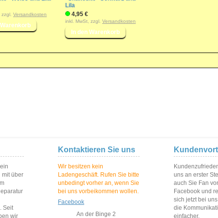
Lila
4,95 €
, zzgl.
Versandkosten
inkl. MwSt, zzgl.
Versandkosten
Kontaktieren Sie uns
Kundenvort
 ein
Wir besitzen kein
Kundenzufriedenh
 mit über
Ladengeschäft. Rufen Sie bitte
uns an erster St
im
unbedingt vorher an, wenn Sie
auch Sie Fan vo
Reparatur
bei uns vorbeikommen wollen.
Facebook und reg
sich jetzt bei un
Facebook
 Seit
die Kommunikat
An der Binge 2
ben wir
einfacher.