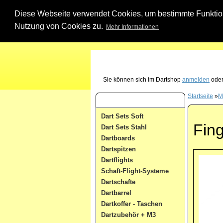
Diese Webseite verwendet Cookies, um bestimmte Funktione
Nutzung von Cookies zu.
Mehr Informationen
Unsere Dartshop Hotline - rufen Sie uns ein
Sie können sich im Dartshop
anmelden
oder
Startseite
»
M
Dart Kategorien
Dart Sets Soft
Fing
Dart Sets Stahl
Dartboards
Dartspitzen
Dartflights
Schaft-Flight-Systeme
Dartschafte
Dartbarrel
Dartkoffer - Taschen
Dartzubehör + M3