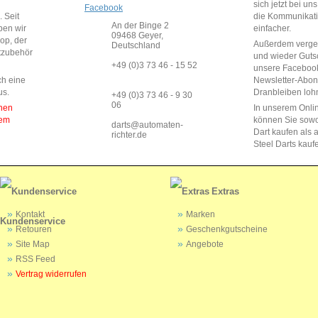
sich jetzt bei un
Facebook
 Seit
die Kommunikat
An der Binge 2
ben wir
einfacher.
09468 Geyer,
op, der
Außerdem vergeb
Deutschland
rtzubehör
und wieder Guts
+49 (0)3 73 46 - 15 52
unsere Faceboo
ch eine
Newsletter-Abo
us.
Dranbleiben lohn
+49 (0)3 73 46 - 9 30
06
enen
In unserem Onli
dem
können Sie sow
darts@automaten-
Dart kaufen als a
richter.de
Steel Darts kauf
Extras
Kontakt
Marken
Kundenservice
Retouren
Geschenkgutscheine
Site Map
Angebote
RSS Feed
Vertrag widerrufen