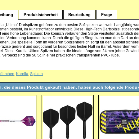
eibung
Produktsicherheit
Beurteilung
Frage
lla „Ultimo“ Dartspitzen gehören zu den besten Softspitzen weltweit. Langjährig w
ten besteht, im Kunststofflabor entwickelt. Diese High-Tech Dartspitze ist besond
rt eine hohe Lebensdauer. Die konisch verlaufenden Stege versteifen zusätzlich de
ten Verformung kommen kann. Durch die griffigen Stege kann man den Dart an der
ehen. Die spezielle Form im vorderen Spitzenbereich sorgt für den absolut sichere
präzise gedreht und sorgt damit für besonders festen Halt im Barrel. Außerdem ve
el. Diese Karella Ultimo Spitzen haben die ideale Länge von 24 mm (ohne Gewinde
h. Verpackt sind die 50 St. in einer praktischen transparenten PVC-Tube.
röhrchen
,
Karella
,
Spitzen
, die dieses Produkt gekauft haben, haben auch folgende Produk