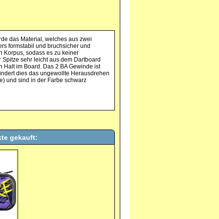
urde das Material, welches aus zwei
ers formstabil und bruchsicher und
n Korpus, sodass es zu keiner
 Spitze sehr leicht aus dem Dartboard
n Halt im Board. Das 2 BA Gewinde ist
rhindert dies das ungewollte Herausdrehen
) und sind in der Farbe schwarz
te gekauft: