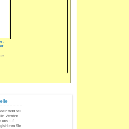
t -
or
ten
eile
eit steht bei
elle. Werden
n uns auf
istrieren Sie