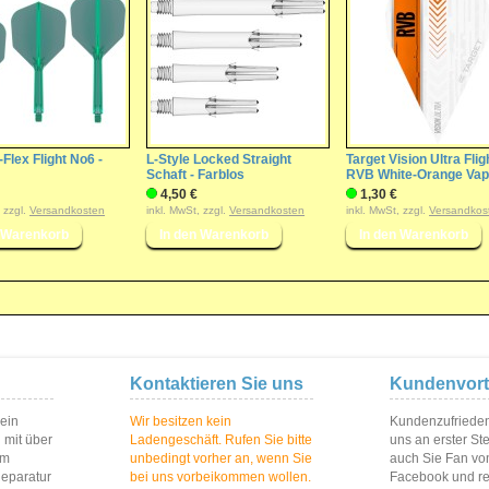
-Flex Flight No6 -
L-Style Locked Straight
Target Vision Ultra Fligh
Schaft - Farblos
RVB White-Orange Vap
4,50 €
1,30 €
, zzgl.
Versandkosten
inkl. MwSt, zzgl.
Versandkosten
inkl. MwSt, zzgl.
Versandkos
Kontaktieren Sie uns
Kundenvort
 ein
Wir besitzen kein
Kundenzufriedenh
 mit über
Ladengeschäft. Rufen Sie bitte
uns an erster St
im
unbedingt vorher an, wenn Sie
auch Sie Fan vo
Reparatur
bei uns vorbeikommen wollen.
Facebook und reg