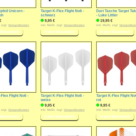
pfeil Unicorn -
Target K-Flex Flight No6 -
Dart Tasche Target T
ph
schwarz
- Luke Littler
€
9,95 €
19,95 €
, zzgl.
Versandkosten
inkl. MwSt, zzgl.
Versandkosten
inkl. MwSt, zzgl.
Versandkos
-Flex Flight No6 -
Target K-Flex Flight No6 -
Target K-Flex Flight No
weiss
rot
9,95 €
9,95 €
, zzgl.
Versandkosten
inkl. MwSt, zzgl.
Versandkosten
inkl. MwSt, zzgl.
Versandkos