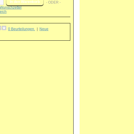
- ODER -
Wunschzettel
eich
0 Beurteilungen.
|
Neue
g