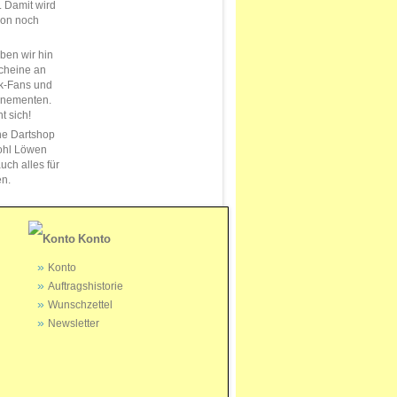
s. Damit wird
ion noch
en wir hin
cheine an
k-Fans und
nnementen.
t sich!
ne Dartshop
ohl Löwen
uch alles für
en.
Konto
Konto
Auftragshistorie
Wunschzettel
Newsletter