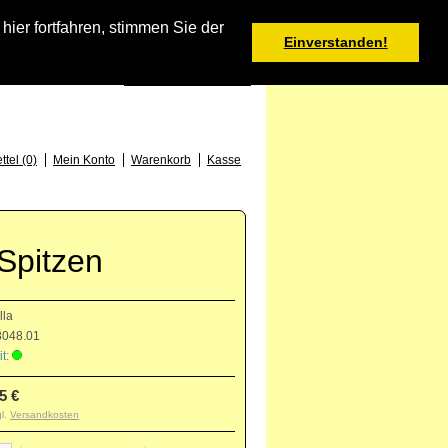
Warenkorb
er fortfahren, stimmen Sie der
Einverstanden!
0 Produkt(e) - 0,00 €
Deutsch
: +49 (0) 373 46 - 15 52
tel (0)
Mein Konto
Warenkorb
Kasse
 Spitzen
lla
048.01
t:
5 €
gl.
Versandkosten