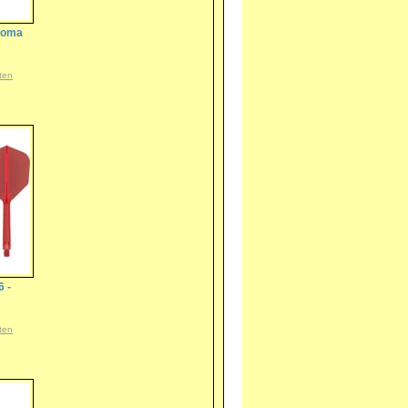
akoma
ten
6 -
ten