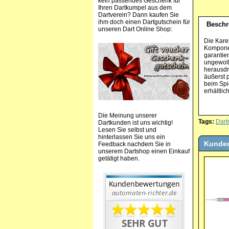
kein passendes Geschenk für
Ihren Dartkumpel aus dem
Dartverein? Dann kaufen Sie
ihm doch einen Dartgutschein für
Beschr
unseren Dart Online Shop:
Die Kare
Komponen
garantie
ungewoll
herausdr
äußerst 
beim Spi
erhältlic
Die Meinung unserer
Tags:
Dart
Dartkunden ist uns wichtig!
Lesen Sie selbst und
hinterlassen Sie uns ein
Kunden
Feedback nachdem Sie in
unserem Dartshop einen Einkauf
getätigt haben.