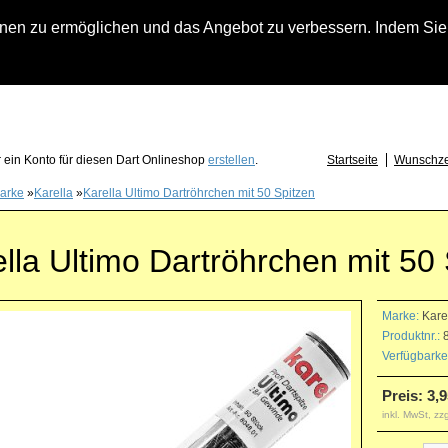
n zu ermöglichen und das Angebot zu verbessern. Indem Sie hi
fach an falls Sie Fragen zu Löwendart-Automaten, zu Darts oder Dartzubehör haben
 ein Konto für diesen Dart Onlineshop
erstellen
.
Startseite
Wunschzet
arke
»
Karella
»
Karella Ultimo Dartröhrchen mit 50 Spitzen
lla Ultimo Dartröhrchen mit 50
Marke:
Kare
Produktnr.:
8
Verfügbarkei
Preis: 3,9
inkl. MwSt, zz