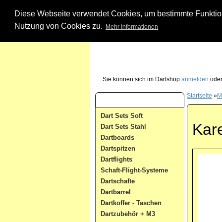
Diese Webseite verwendet Cookies, um bestimmte Funktione
Nutzung von Cookies zu.
Mehr Informationen
Unsere Dartshop Hotline - rufen Sie uns ein
Sie können sich im Dartshop
anmelden
oder
Startseite
»
M
Dart Kategorien
Dart Sets Soft
Kare
Dart Sets Stahl
Dartboards
Dartspitzen
Dartflights
Schaft-Flight-Systeme
Dartschafte
Dartbarrel
Dartkoffer - Taschen
Dartzubehör + M3